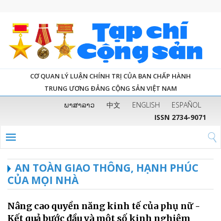
CƠ QUAN LÝ LUẬN CHÍNH TRỊ CỦA BAN CHẤP HÀNH
TRUNG ƯƠNG ĐẢNG CỘNG SẢN VIỆT NAM
ພາສາລາວ
中文
ENGLISH
ESPAÑOL
ISSN 2734-9071
AN TOÀN GIAO THÔNG, HẠNH PHÚC
CỦA MỌI NHÀ
Nâng cao quyền năng kinh tế của phụ nữ -
Kết quả bước đầu và một số kinh nghiệm