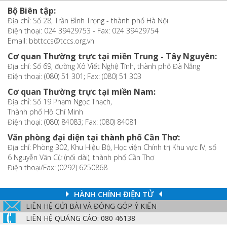
Bộ Biên tập:
Địa chỉ: Số 28, Trần Bình Trọng - thành phố Hà Nội
Điện thoại: 024 39429753 - Fax: 024 39429754
Email: bbttccs@tccs.org.vn
Cơ quan Thường trực tại miền Trung - Tây Nguyên:
Địa chỉ: Số 69, đường Xô Viết Nghệ Tĩnh, thành phố Đà Nẵng
Điện thoại: (080) 51 301; Fax: (080) 51 303
Cơ quan Thường trực tại miền Nam:
Địa chỉ: Số 19 Phạm Ngọc Thạch,
Thành phố Hồ Chí Minh
Điện thoại: (080) 84083; Fax: (080) 84081
Văn phòng đại diện tại thành phố Cần Thơ:
Địa chỉ: Phòng 302, Khu Hiệu Bộ, Học viện Chính trị Khu vực IV, số
6 Nguyễn Văn Cừ (nối dài), thành phố Cần Thơ
Điện thoại/Fax: (0292) 6250868
HÀNH CHÍNH ĐIỆN TỬ
LIÊN HỆ GỬI BÀI VÀ ĐÓNG GÓP Ý KIẾN
LIÊN HỆ QUẢNG CÁO: 080 46138