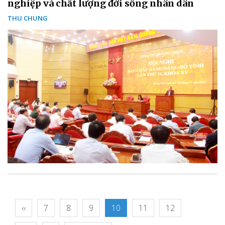
nghiệp và chất lượng đời sống nhân dân
THU CHUNG
‹‹
7
8
9
10
11
12