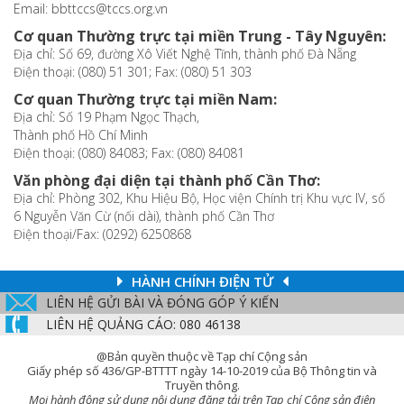
Email: bbttccs@tccs.org.vn
Cơ quan Thường trực tại miền Trung - Tây Nguyên:
Địa chỉ: Số 69, đường Xô Viết Nghệ Tĩnh, thành phố Đà Nẵng
Điện thoại: (080) 51 301; Fax: (080) 51 303
Cơ quan Thường trực tại miền Nam:
Địa chỉ: Số 19 Phạm Ngọc Thạch,
Thành phố Hồ Chí Minh
Điện thoại: (080) 84083; Fax: (080) 84081
Văn phòng đại diện tại thành phố Cần Thơ:
Địa chỉ: Phòng 302, Khu Hiệu Bộ, Học viện Chính trị Khu vực IV, số
6 Nguyễn Văn Cừ (nối dài), thành phố Cần Thơ
Điện thoại/Fax: (0292) 6250868
HÀNH CHÍNH ĐIỆN TỬ
LIÊN HỆ GỬI BÀI VÀ ĐÓNG GÓP Ý KIẾN
LIÊN HỆ QUẢNG CÁO: 080 46138
@Bản quyền thuộc về Tạp chí Cộng sản
Giấy phép số 436/GP-BTTTT ngày 14-10-2019 của Bộ Thông tin và
Truyền thông.
Mọi hành động sử dụng nội dung đăng tải trên Tạp chí Cộng sản điện