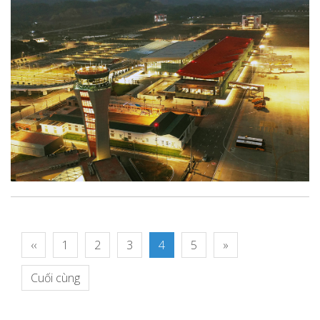
‹‹
1
2
3
4
5
»
Cuối cùng