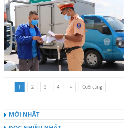
1
2
3
4
»
Cuối cùng
MỚI NHẤT
ĐỌC NHIỀU NHẤT