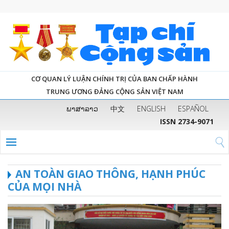
CƠ QUAN LÝ LUẬN CHÍNH TRỊ CỦA BAN CHẤP HÀNH
TRUNG ƯƠNG ĐẢNG CỘNG SẢN VIỆT NAM
ພາສາລາວ
中文
ENGLISH
ESPAÑOL
ISSN 2734-9071
AN TOÀN GIAO THÔNG, HẠNH PHÚC
CỦA MỌI NHÀ