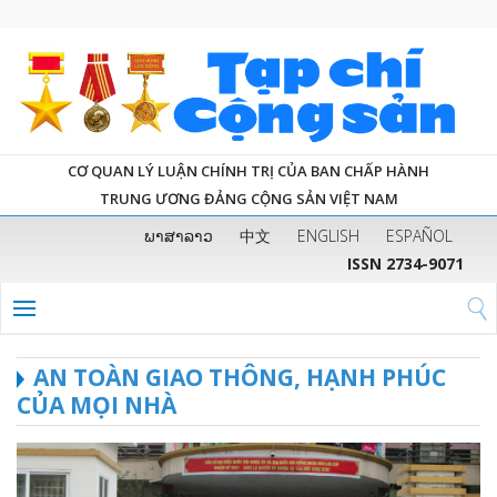
CƠ QUAN LÝ LUẬN CHÍNH TRỊ CỦA BAN CHẤP HÀNH
TRUNG ƯƠNG ĐẢNG CỘNG SẢN VIỆT NAM
ພາສາລາວ
中文
ENGLISH
ESPAÑOL
ISSN 2734-9071
AN TOÀN GIAO THÔNG, HẠNH PHÚC
CỦA MỌI NHÀ