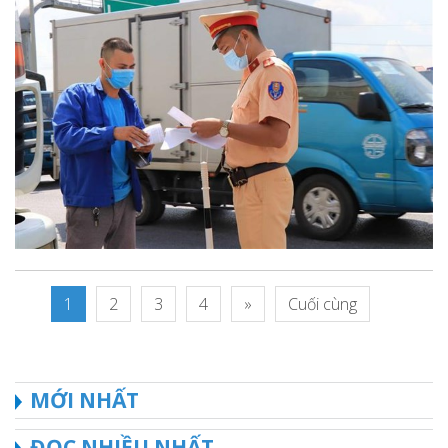
1
2
3
4
»
Cuối cùng
MỚI NHẤT
ĐỌC NHIỀU NHẤT