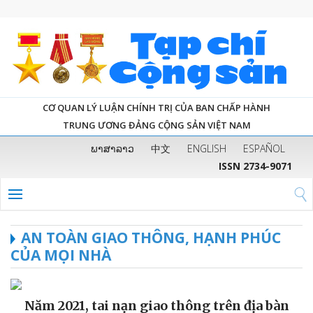
CƠ QUAN LÝ LUẬN CHÍNH TRỊ CỦA BAN CHẤP HÀNH
TRUNG ƯƠNG ĐẢNG CỘNG SẢN VIỆT NAM
ພາສາລາວ
中文
ENGLISH
ESPAÑOL
ISSN 2734-9071
AN TOÀN GIAO THÔNG, HẠNH PHÚC
CỦA MỌI NHÀ
Năm 2021, tai nạn giao thông trên địa bàn