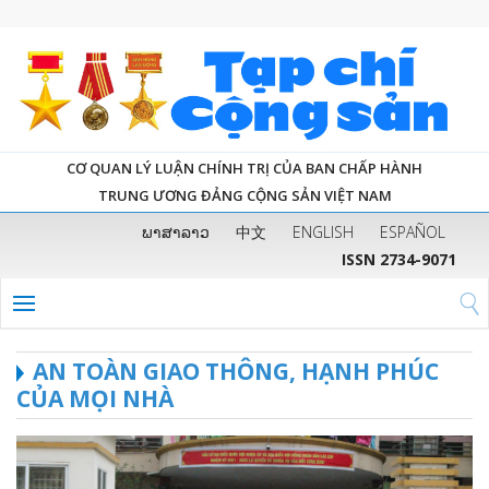
CƠ QUAN LÝ LUẬN CHÍNH TRỊ CỦA BAN CHẤP HÀNH
TRUNG ƯƠNG ĐẢNG CỘNG SẢN VIỆT NAM
ພາສາລາວ
中文
ENGLISH
ESPAÑOL
ISSN 2734-9071
AN TOÀN GIAO THÔNG, HẠNH PHÚC
CỦA MỌI NHÀ