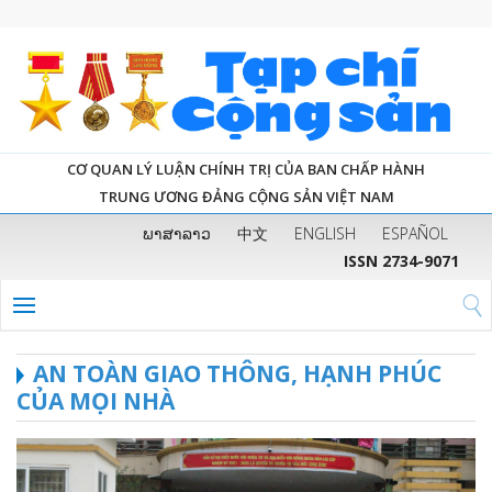
CƠ QUAN LÝ LUẬN CHÍNH TRỊ CỦA BAN CHẤP HÀNH
TRUNG ƯƠNG ĐẢNG CỘNG SẢN VIỆT NAM
ພາສາລາວ
中文
ENGLISH
ESPAÑOL
ISSN 2734-9071
AN TOÀN GIAO THÔNG, HẠNH PHÚC
CỦA MỌI NHÀ