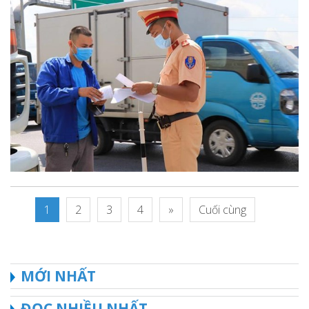
1
2
3
4
»
Cuối cùng
MỚI NHẤT
ĐỌC NHIỀU NHẤT