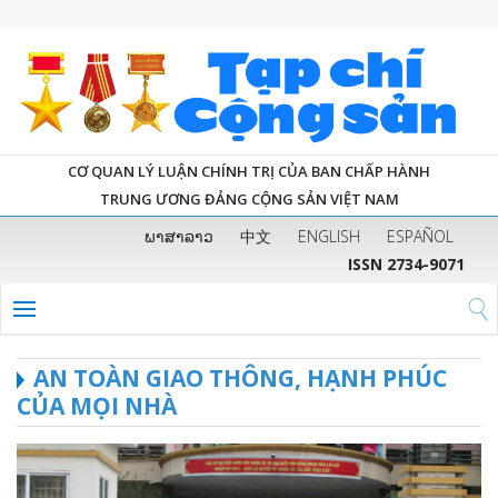
CƠ QUAN LÝ LUẬN CHÍNH TRỊ CỦA BAN CHẤP HÀNH
TRUNG ƯƠNG ĐẢNG CỘNG SẢN VIỆT NAM
ພາສາລາວ
中文
ENGLISH
ESPAÑOL
ISSN 2734-9071
AN TOÀN GIAO THÔNG, HẠNH PHÚC
CỦA MỌI NHÀ