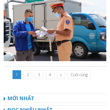
1
2
3
4
»
Cuối cùng
MỚI NHẤT
ĐỌC NHIỀU NHẤT