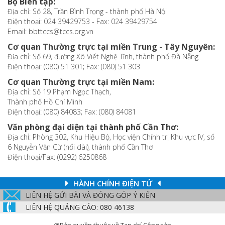
Bộ Biên tập:
Địa chỉ: Số 28, Trần Bình Trọng - thành phố Hà Nội
Điện thoại: 024 39429753 - Fax: 024 39429754
Email: bbttccs@tccs.org.vn
Cơ quan Thường trực tại miền Trung - Tây Nguyên:
Địa chỉ: Số 69, đường Xô Viết Nghệ Tĩnh, thành phố Đà Nẵng
Điện thoại: (080) 51 301; Fax: (080) 51 303
Cơ quan Thường trực tại miền Nam:
Địa chỉ: Số 19 Phạm Ngọc Thạch,
Thành phố Hồ Chí Minh
Điện thoại: (080) 84083; Fax: (080) 84081
Văn phòng đại diện tại thành phố Cần Thơ:
Địa chỉ: Phòng 302, Khu Hiệu Bộ, Học viện Chính trị Khu vực IV, số
6 Nguyễn Văn Cừ (nối dài), thành phố Cần Thơ
Điện thoại/Fax: (0292) 6250868
HÀNH CHÍNH ĐIỆN TỬ
LIÊN HỆ GỬI BÀI VÀ ĐÓNG GÓP Ý KIẾN
LIÊN HỆ QUẢNG CÁO: 080 46138
@Bản quyền thuộc về Tạp chí Cộng sản