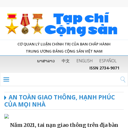
CƠ QUAN LÝ LUẬN CHÍNH TRỊ CỦA BAN CHẤP HÀNH
TRUNG ƯƠNG ĐẢNG CỘNG SẢN VIỆT NAM
ພາສາລາວ
中文
ENGLISH
ESPAÑOL
ISSN 2734-9071
AN TOÀN GIAO THÔNG, HẠNH PHÚC
CỦA MỌI NHÀ
Năm 2021, tai nạn giao thông trên địa bàn