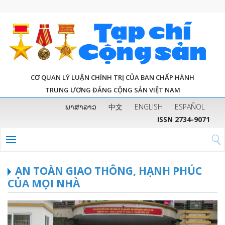
CƠ QUAN LÝ LUẬN CHÍNH TRỊ CỦA BAN CHẤP HÀNH
TRUNG ƯƠNG ĐẢNG CỘNG SẢN VIỆT NAM
ພາສາລາວ
中文
ENGLISH
ESPAÑOL
ISSN 2734-9071
AN TOÀN GIAO THÔNG, HẠNH PHÚC
CỦA MỌI NHÀ