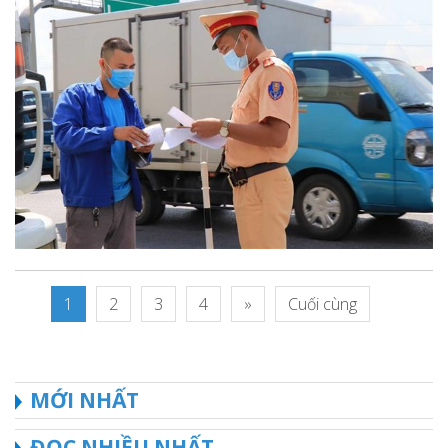
1
2
3
4
»
Cuối cùng
MỚI NHẤT
ĐỌC NHIỀU NHẤT