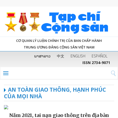
CƠ QUAN LÝ LUẬN CHÍNH TRỊ CỦA BAN CHẤP HÀNH
TRUNG ƯƠNG ĐẢNG CỘNG SẢN VIỆT NAM
ພາສາລາວ
中文
ENGLISH
ESPAÑOL
ISSN 2734-9071
AN TOÀN GIAO THÔNG, HẠNH PHÚC
CỦA MỌI NHÀ
Năm 2021, tai nạn giao thông trên địa bàn