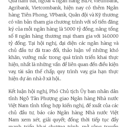
Qua nắm bắt, ngoài 4 ngân hàng BIDV, Vietinbank,
Agribank, Vietcombank, hiện nay có thêm Ngân
hàng Tiên Phong, VPbank, Quân đội và Kỹ thương
có văn bản tham gia chương trình với số tiền đăng
ký của mỗi ngân hàng là 5.000 tỷ đồng, nâng tổng
số 8 ngân hàng thương mại tham gia với 140.000
tỷ đồng.
Tại hội nghị, đại diện các ngân hàng và
chủ đầu tư đã trao đổi, thảo luận về những khó
khăn, vướng mắc trong quá trình triển khai thực
hiện, nhất là những vấn đề liên quan đến điều kiện
vay, tài sản thế chấp, quy trình vay, gia hạn thực
hiện dự án nhà ở xã hội...
Kết luận hội nghị, Phó Chủ tịch Ủy ban nhân dân
tỉnh Ngô Tân Phượng giao Ngân hàng Nhà nước
Việt Nam tỉnh tổng hợp kiến nghị, đề xuất của các
chủ đầu tư, báo cáo Ngân hàng Nhà nước Việt
Nam xem xét, giải quyết; đồng thời tiếp tục đẩy
mạnh triển khai chương trình, mở rộng truyền