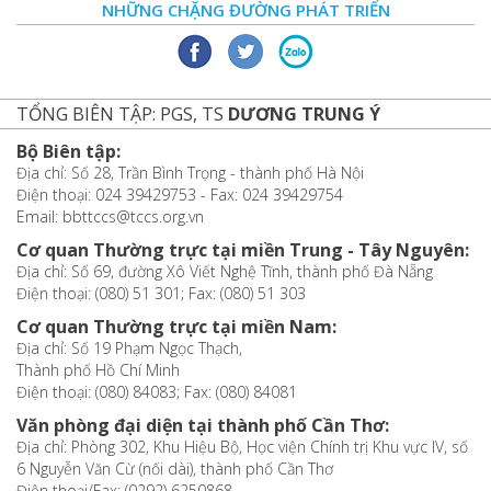
NHỮNG CHẶNG ĐƯỜNG PHÁT TRIỂN
TỔNG BIÊN TẬP: PGS, TS
DƯƠNG TRUNG Ý
Bộ Biên tập:
Địa chỉ: Số 28, Trần Bình Trọng - thành phố Hà Nội
Điện thoại: 024 39429753 - Fax: 024 39429754
Email: bbttccs@tccs.org.vn
Cơ quan Thường trực tại miền Trung - Tây Nguyên:
Địa chỉ: Số 69, đường Xô Viết Nghệ Tĩnh, thành phố Đà Nẵng
Điện thoại: (080) 51 301; Fax: (080) 51 303
Cơ quan Thường trực tại miền Nam:
Địa chỉ: Số 19 Phạm Ngọc Thạch,
Thành phố Hồ Chí Minh
Điện thoại: (080) 84083; Fax: (080) 84081
Văn phòng đại diện tại thành phố Cần Thơ:
Địa chỉ: Phòng 302, Khu Hiệu Bộ, Học viện Chính trị Khu vực IV, số
6 Nguyễn Văn Cừ (nối dài), thành phố Cần Thơ
Điện thoại/Fax: (0292) 6250868