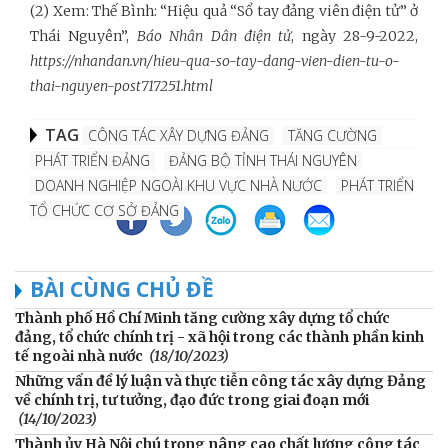
(2) Xem: Thế Bình: “Hiệu quả “Sổ tay đảng viên điện tử” ở
Thái Nguyên”,
Báo Nhân Dân điện tử
, ngày 28-9-2022,
https://nhandan.vn/hieu-qua-so-tay-dang-vien-dien-tu-o-
thai-nguyen-post717251.html
TAG
CÔNG TÁC XÂY DỰNG ĐẢNG
TĂNG CƯỜNG
PHÁT TRIỂN ĐẢNG
ĐẢNG BỘ TỈNH THÁI NGUYÊN
DOANH NGHIỆP NGOÀI KHU VỰC NHÀ NƯỚC
PHÁT TRIỂN
TỔ CHỨC CƠ SỞ ĐẢNG
BÀI CÙNG CHỦ ĐỀ
Thành phố Hồ Chí Minh tăng cường xây dựng tổ chức
đảng, tổ chức chính trị - xã hội trong các thành phần kinh
tế ngoài nhà nước
(18/10/2023)
Những vấn đề lý luận và thực tiễn công tác xây dựng Đảng
về chính trị, tư tưởng, đạo đức trong giai đoạn mới
(14/10/2023)
Thành ủy Hà Nội chú trọng nâng cao chất lượng công tác