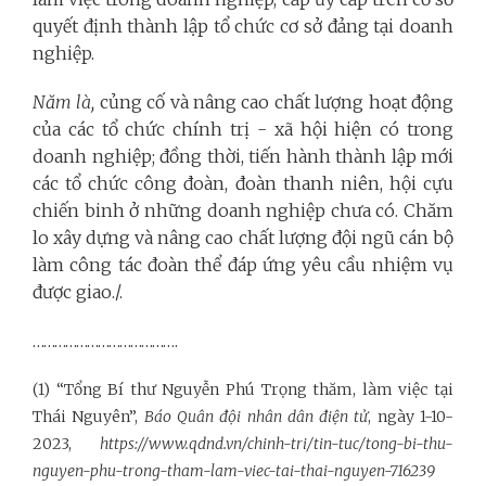
quyết định thành lập tổ chức cơ sở đảng tại doanh
nghiệp.
Năm là,
củng cố và nâng cao chất lượng hoạt động
của các tổ chức chính trị - xã hội hiện có trong
doanh nghiệp; đồng thời, tiến hành thành lập mới
các tổ chức công đoàn, đoàn thanh niên, hội cựu
chiến binh ở những doanh nghiệp chưa có. Chăm
lo xây dựng và nâng cao chất lượng đội ngũ cán bộ
làm công tác đoàn thể đáp ứng yêu cầu nhiệm vụ
được giao./.
………………………………….
(1) “Tổng Bí thư Nguyễn Phú Trọng thăm, làm việc tại
Thái Nguyên”,
Báo Quân đội nhân dân điện tử
, ngày 1-10-
2023,
https://www.qdnd.vn/chinh-tri/tin-tuc/tong-bi-thu-
nguyen-phu-trong-tham-lam-viec-tai-thai-nguyen-716239