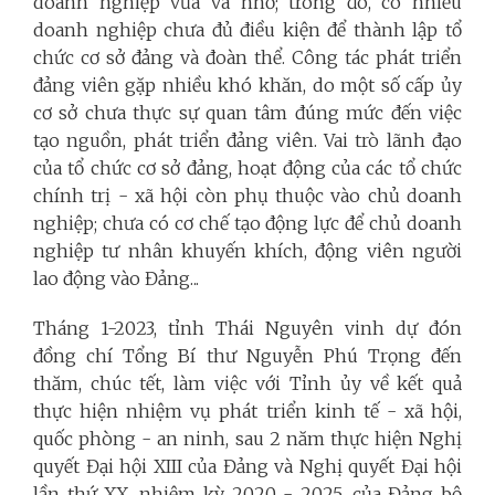
doanh nghiệp vừa và nhỏ; trong đó, có nhiều
doanh nghiệp chưa đủ điều kiện để thành lập tổ
chức cơ sở đảng và đoàn thể. Công tác phát triển
đảng viên gặp nhiều khó khăn, do một số cấp ủy
cơ sở chưa thực sự quan tâm đúng mức đến việc
tạo nguồn, phát triển đảng viên. Vai trò lãnh đạo
của tổ chức cơ sở đảng, hoạt động của các tổ chức
chính trị - xã hội còn phụ thuộc vào chủ doanh
nghiệp; chưa có cơ chế tạo động lực để chủ doanh
nghiệp tư nhân khuyến khích, động viên người
lao động vào Đảng.
..
Tháng 1-2023, tỉnh Thái Nguyên vinh dự đón
đồng chí Tổng Bí thư Nguyễn Phú Trọng đến
thăm, chúc tết, làm việc với Tỉnh ủy về kết quả
thực hiện nhiệm vụ phát triển kinh tế - xã hội,
quốc phòng - an ninh, sau 2 năm thực hiện Nghị
quyết Đại hội XIII của Đảng và Nghị quyết Đại hội
lần thứ XX, nhiệm kỳ 2020 - 2025, của Đảng bộ