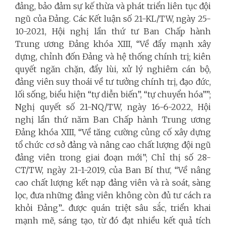
đảng, bảo đảm sự kế thừa và phát triển liên tục đội
ngũ của Đảng. Các Kết luận số 21-KL/TW, ngày 25-
10-2021, Hội nghị lần thứ tư Ban Chấp hành
Trung ương Đảng khóa XIII, “Về đẩy mạnh xây
dựng, chỉnh đốn Đảng và hệ thống chính trị; kiên
quyết ngăn chặn, đẩy lùi, xử lý nghiêm cán bộ,
đảng viên suy thoái về tư tưởng chính trị, đạo đức,
lối sống, biểu hiện “tự diễn biến”, “tự chuyển hóa””;
Nghị quyết số 21-NQ/TW, ngày 16-6-2022, Hội
nghị lần thứ năm Ban Chấp hành Trung ương
Đảng khóa XIII, “Về tăng cường củng cố xây dựng
tổ chức cơ sở đảng và nâng cao chất lượng đội ngũ
đảng viên trong giai đoạn mới”; Chỉ thị số 28-
CT/TW, ngày 21-1-2019, của Ban Bí thư, “Về nâng
cao chất lượng kết nạp đảng viên và rà soát, sàng
lọc, đưa những đảng viên không còn đủ tư cách ra
khỏi Đảng”... được quán triệt sâu sắc, triển khai
mạnh mẽ, sáng tạo, từ đó đạt nhiều kết quả tích