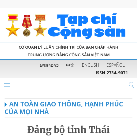
CƠ QUAN LÝ LUẬN CHÍNH TRỊ CỦA BAN CHẤP HÀNH
TRUNG ƯƠNG ĐẢNG CỘNG SẢN VIỆT NAM
ພາສາລາວ
中文
ENGLISH
ESPAÑOL
ISSN 2734-9071
AN TOÀN GIAO THÔNG, HẠNH PHÚC
CỦA MỌI NHÀ
Đảng bộ tỉnh Thái