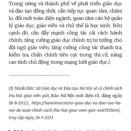
Trung ương và thành phố về phát triển giáo dục
và đào tạo đồng thời, cần tiếp tục quan tâm, chăm
lo, đổi mới toàn diện ngành, quan tâm cán bộ quản
lý giáo dục, giáo viên và chủ thể là học sinh. Bên
cạnh đó, cần đẩy mạnh công tác cải cách hành
chính, tăng cường giáo dục chính trị tư tưởng cho
đội ngũ giáo viên, tăng cường công tác thanh tra,
kiểm tra, chấn chỉnh tiêu cực trong thi cử, nâng
cao tính chủ động trong mạng lưới giáo dục./.
--------------------------
(1) Minh Đức:
Sở Giáo dục và Đào tạo Hà Nội sẽ có chính sách
thu hút giáo viên giỏi,
Báo Hà Nội mới điện tử, đăng ngày
18-8-2022,
https://hanoimoi.vn/so-giao-duc-va-dao-tao-ha-
noi-de-xuat-chinh-sach-thu-hut-giao-vien-gioi-448555.html,
truy cập ngày 26-7-2023