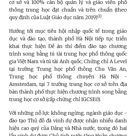
cơ sở và 100% cán bộ quản lý và giáo viên phổ
thông trung học đạt chuẩn và trên chuẩn (theo
(1)
quy định của Luật Giáo dục năm 2019)
.
Hướng tới mục tiêu hội nhập quốc tế trong giáo
dục và đào tạo, thành phố Hà Nội tiếp tục triển
khai thực hiện Đề án thí điểm đào tạo chương
trình song bằng tú tài trung học phổ thông quốc
gia Việt Nam và tú tài Anh quốc, Chứng chỉ A Level
tại trường Trung học phổ thông Chu Văn An,
Trung học phổ thông chuyên Hà Nội -
Amsterdam, tại 7 trường trung học cơ sở trên địa
bàn thành phố thực hiện chương trình song bằng
trung học cơ sở (cấp chứng chỉ IGCSE0).
Với những nỗ lực không ngừng, ngành giáo dục -
đào tạo Thủ đô đã vinh dự được nhận nhiều danh
hiệu cao quý của Đảng và Nhà nước, trong đó hai
lần vinh dự được Chủ tịch nước tặng Huân chương