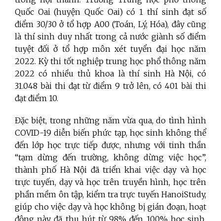
Quốc Oai (huyện Quốc Oai) có 1 thí sinh đạt số
điểm 30/30 ở tổ hợp A00 (Toán, Lý, Hóa), đây cũng
là thí sinh duy nhất trong cả nước giành số điểm
tuyệt đối ở tổ hợp môn xét tuyển đại học năm
2022. Kỳ thi tốt nghiệp trung học phổ thông năm
2022 có nhiều thủ khoa là thí sinh Hà Nội, có
31.048 bài thi đạt từ điểm 9 trở lên, có 401 bài thi
đạt điểm 10.
Đặc biệt, trong những năm vừa qua, do tình hình
COVID-19 diễn biến phức tạp, học sinh không thể
đến lớp học trực tiếp được, nhưng với tinh thần
“tạm dừng đến trường, không dừng việc học”,
thành phố Hà Nội đã triển khai việc dạy và học
trực tuyến, dạy và học trên truyền hình, học trên
phần mềm ôn tập, kiểm tra trực tuyến HanoiStudy,
giúp cho việc dạy và học không bị gián đoạn, hoạt
động này đã thu hút từ 98% đến 100% học sinh,