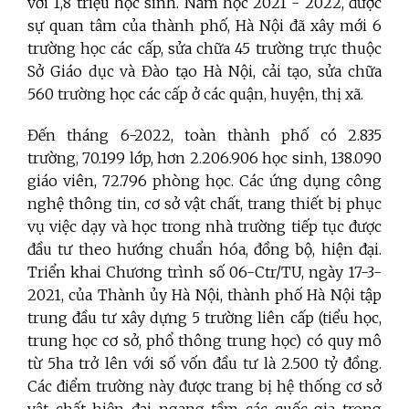
với 1,8 triệu học sinh. Năm học 2021 - 2022, được
sự quan tâm của thành phố, Hà Nội đã xây mới 6
trường học các cấp, sửa chữa 45 trường trực thuộc
Sở Giáo dục và Đào tạo Hà Nội, cải tạo, sửa chữa
560 trường học các cấp ở các quận, huyện, thị xã.
Đến tháng 6-2022, toàn thành phố có 2.835
trường, 70.199 lớp, hơn 2.206.906 học sinh, 138.090
giáo viên, 72.796 phòng học. Các ứng dụng công
nghệ thông tin, cơ sở vật chất, trang thiết bị phục
vụ việc dạy và học trong nhà trường tiếp tục được
đầu tư theo hướng chuẩn hóa, đồng bộ, hiện đại.
Triển khai
Chương trình số 06-Ctr/TU, ngày 17-3-
2021, của Thành ủy Hà Nội, thành phố Hà Nội tập
trung đầu tư xây dựng 5 trường liên cấp (tiểu học,
trung học cơ sở, phổ thông trung học) có quy mô
từ 5ha trở lên với số vốn đầu tư là 2.500 tỷ đồng.
Các điểm trường này được trang bị hệ thống cơ sở