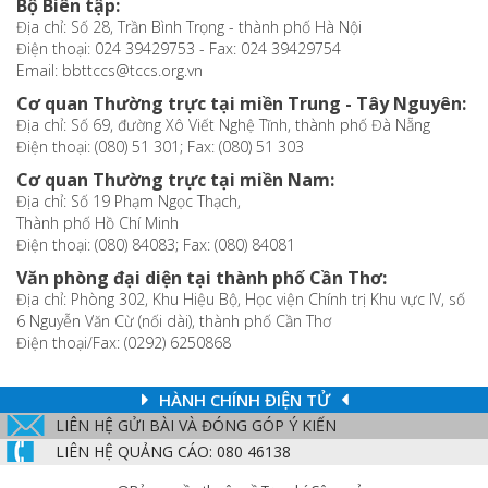
Bộ Biên tập:
Địa chỉ: Số 28, Trần Bình Trọng - thành phố Hà Nội
Điện thoại: 024 39429753 - Fax: 024 39429754
Email: bbttccs@tccs.org.vn
Cơ quan Thường trực tại miền Trung - Tây Nguyên:
Địa chỉ: Số 69, đường Xô Viết Nghệ Tĩnh, thành phố Đà Nẵng
Điện thoại: (080) 51 301; Fax: (080) 51 303
Cơ quan Thường trực tại miền Nam:
Địa chỉ: Số 19 Phạm Ngọc Thạch,
Thành phố Hồ Chí Minh
Điện thoại: (080) 84083; Fax: (080) 84081
Văn phòng đại diện tại thành phố Cần Thơ:
Địa chỉ: Phòng 302, Khu Hiệu Bộ, Học viện Chính trị Khu vực IV, số
6 Nguyễn Văn Cừ (nối dài), thành phố Cần Thơ
Điện thoại/Fax: (0292) 6250868
HÀNH CHÍNH ĐIỆN TỬ
LIÊN HỆ GỬI BÀI VÀ ĐÓNG GÓP Ý KIẾN
LIÊN HỆ QUẢNG CÁO: 080 46138