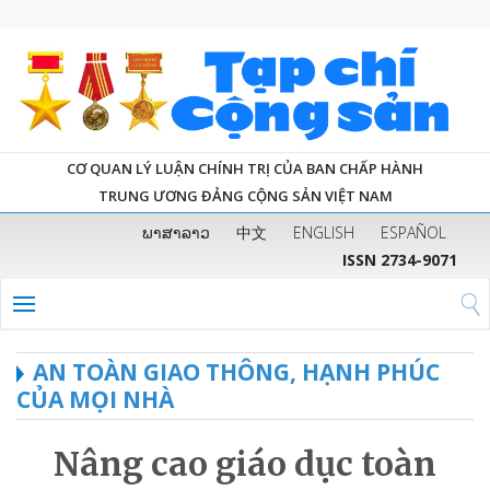
CƠ QUAN LÝ LUẬN CHÍNH TRỊ CỦA BAN CHẤP HÀNH
TRUNG ƯƠNG ĐẢNG CỘNG SẢN VIỆT NAM
ພາສາລາວ
中文
ENGLISH
ESPAÑOL
ISSN 2734-9071
AN TOÀN GIAO THÔNG, HẠNH PHÚC
CỦA MỌI NHÀ
Nâng cao giáo dục toàn