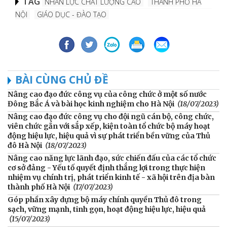
TAG
NHÂN LỰC CHẤT LƯỢNG CAO
THÀNH PHỐ HÀ
NỘI
GIÁO DỤC - ĐÀO TẠO
BÀI CÙNG CHỦ ĐỀ
Nâng cao đạo đức công vụ của công chức ở một số nước
Đông Bắc Á và bài học kinh nghiệm cho Hà Nội
(18/07/2023)
Nâng cao đạo đức công vụ cho đội ngũ cán bộ, công chức,
viên chức gắn với sắp xếp, kiện toàn tổ chức bộ máy hoạt
động hiệu lực, hiệu quả vì sự phát triển bền vững của Thủ
đô Hà Nội
(18/07/2023)
Nâng cao năng lực lãnh đạo, sức chiến đấu của các tổ chức
cơ sở đảng - Yếu tố quyết định thắng lợi trong thực hiện
nhiệm vụ chính trị, phát triển kinh tế - xã hội trên địa bàn
thành phố Hà Nội
(17/07/2023)
Góp phần xây dựng bộ máy chính quyền Thủ đô trong
sạch, vững mạnh, tinh gọn, hoạt động hiệu lực, hiệu quả
(15/07/2023)