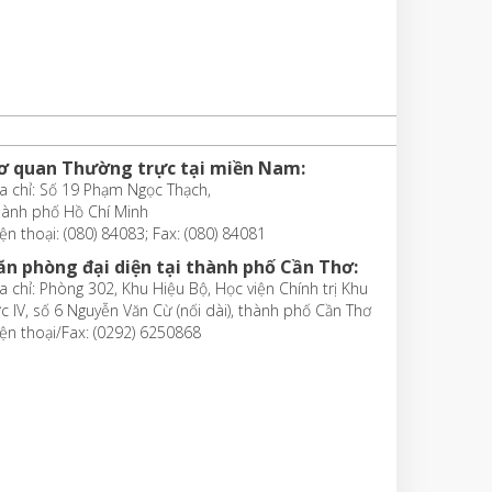
ơ quan Thường trực tại miền Nam:
a chỉ: Số 19 Phạm Ngọc Thạch,
hành phố Hồ Chí Minh
ện thoại: (080) 84083; Fax: (080) 84081
ăn phòng đại diện tại thành phố Cần Thơ:
a chỉ: Phòng 302, Khu Hiệu Bộ, Học viện Chính trị Khu
c IV, số 6 Nguyễn Văn Cừ (nối dài), thành phố Cần Thơ
ện thoại/Fax: (0292) 6250868