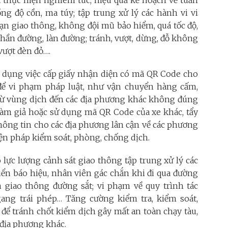
ng độ cồn, ma túy; tập trung xử lý các hành vi vi
nạn giao thông, không đội mũ bảo hiểm, quá tốc độ,
phần đường, làn đường; tránh, vượt, dừng, đỗ không
vượt đèn đỏ….
lợi dụng việc cấp giấy nhận diện có mã QR Code cho
để vi phạm pháp luật, như vận chuyển hàng cấm,
 từ vùng dịch đến các địa phương khác không đúng
 làm giả hoặc sử dụng mã QR Code của xe khác, tẩy
Thông tin cho các địa phương lân cận về các phương
iện pháp kiểm soát, phòng, chống dịch.
lực lượng cảnh sát giao thông tập trung xử lý các
ển báo hiệu, nhân viên gác chắn khi đi qua đường
 giao thông đường sắt; vi phạm về quy trình tác
ang trái phép… Tăng cường kiểm tra, kiểm soát,
để tránh chốt kiểm dịch gây mất an toàn chạy tàu,
 địa phương khác.