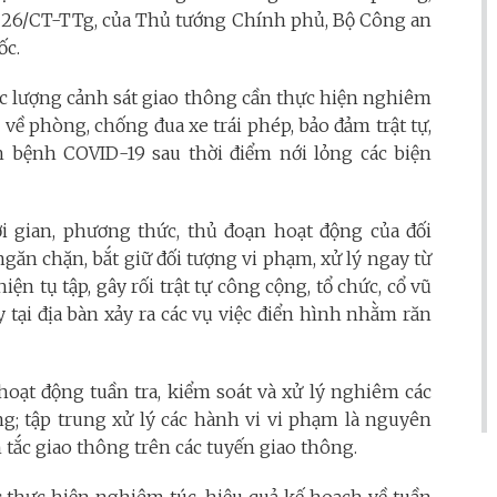
ố 26/CT-TTg, của Thủ tướng Chính phủ, Bộ Công an
ốc.
lực lượng cảnh sát giao thông cần thực hiện nghiêm
 về phòng, chống đua xe trái phép, bảo đảm trật tự,
 bệnh COVID-19 sau thời điểm nới lỏng các biện
 gian, phương thức, thủ đoạn hoạt động của đối
găn chặn, bắt giữ đối tượng vi phạm, xử lý ngay từ
ện tụ tập, gây rối trật tự công cộng, tổ chức, cổ vũ
ay tại địa bàn xảy ra các vụ việc điển hình nhằm răn
ạt động tuần tra, kiểm soát và xử lý nghiêm các
ng; tập trung xử lý các hành vi vi phạm là nguyên
n tắc giao thông trên các tuyến giao thông.
 thực hiện nghiêm túc, hiệu quả kế hoạch về tuần