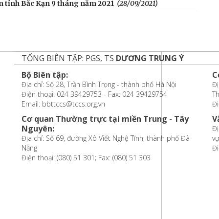
bàn tỉnh Bắc Kạn 9 tháng năm 2021
(28/09/2021)
TỔNG BIÊN TẬP: PGS, TS
DƯƠNG TRUNG Ý
Bộ Biên tập:
C
Địa chỉ: Số 28, Trần Bình Trọng - thành phố Hà Nội
Đị
Điện thoại: 024 39429753 - Fax: 024 39429754
T
Email: bbttccs@tccs.org.vn
Đi
Cơ quan Thường trực tại miền Trung - Tây
V
Nguyên:
Đị
Địa chỉ: Số 69, đường Xô Viết Nghệ Tĩnh, thành phố Đà
vự
Nẵng
Đi
Điện thoại: (080) 51 301; Fax: (080) 51 303