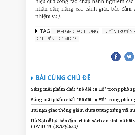
hiệu quả công tác; chấp hành nghiêm các 
nhân dân; nâng cao cảnh giác, bảo đảm 
nhiệm vụ./.
TAG
THAM GIA GIAO THÔNG
TUYÊN TRUYỀN 
DỊCH BỆNH COVID-19
BÀI CÙNG CHỦ ĐỀ
Sáng mãi phẩm chất “Bộ đội cụ Hồ” trong phòng
Sáng mãi phẩm chất “Bộ đội cụ Hồ” trong phòng
Tai nạn giao thông giảm chưa tương xứng với m
Hà Nội nỗ lực bảo đảm chính sách an sinh xã hội 
COVID-19
(29/09/2021)