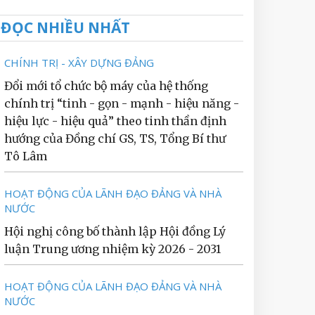
ĐỌC NHIỀU NHẤT
CHÍNH TRỊ - XÂY DỰNG ĐẢNG
Đổi mới tổ chức bộ máy của hệ thống
chính trị “tinh - gọn - mạnh - hiệu năng -
hiệu lực - hiệu quả” theo tinh thần định
hướng của Đồng chí GS, TS, Tổng Bí thư
Tô Lâm
HOẠT ĐỘNG CỦA LÃNH ĐẠO ĐẢNG VÀ NHÀ
NƯỚC
Hội nghị công bố thành lập Hội đồng Lý
luận Trung ương nhiệm kỳ 2026 - 2031
HOẠT ĐỘNG CỦA LÃNH ĐẠO ĐẢNG VÀ NHÀ
NƯỚC