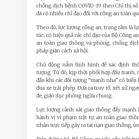
chống dịch bệnh COVID-19 theo Chỉ thị s
đã có nhiều chỉ đạo đối với công an toàn qu
Theo đó, lực lượng công an, trọng tâm là 
túc, có hiệu quả các chỉ đạo của Bộ Công an
an toàn giao thông và phòng, chống dịch
pháp giãn cách xã hội.
Chủ động nắm tình hình để xác định thời
tượng. Từ đó, kịp thời phối hợp đấu tranh, n
đầu khi các đối tượng “manh nha” có biểu hi
đua xe trái phép. Đưa ra truy tố, xét xử ng
đe, giáo dục phòng ngừa chung.
Lực lượng cảnh sát giao thông đẩy mạnh ho
hành vi vi phạm trật tự, an toàn giao thô
nhân trực tiếp gây ra tai nạn giao thông, ù
Trên đường bộ,
Bộ Công an yêu cầu tiếp tục