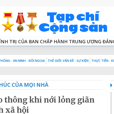
ÍNH TRỊ CỦA BAN CHẤP HÀNH TRUNG ƯƠNG ĐẢN
HÒNG - AN NINH - ĐỐI NGOẠI
THẾ GIỚI: VẤN ĐỀ - SỰ KIỆN
THỰC TIỄN - 
HÚC CỦA MỌI NHÀ
 thông khi nới lỏng giãn
h xã hội