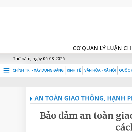
CƠ QUAN LÝ LUẬN CH
Thứ năm, ngày 06-08-2026
CHÍNH TRỊ - XÂY DỰNG ĐẢNG
KINH TẾ
VĂN HÓA - XÃ HỘI
QUỐC P
AN TOÀN GIAO THÔNG, HẠNH P
Bảo đảm an toàn giao
các