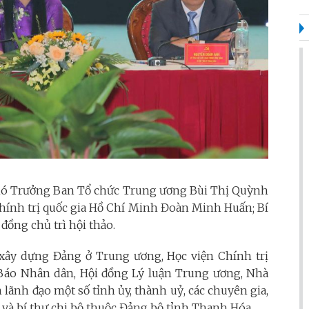
hó Trưởng Ban Tổ chức Trung ương Bùi Thị Quỳnh
hính trị quốc gia Hồ Chí Minh Đoàn Minh Huấn; Bí
ồng chủ trì hội thảo.
n xây dựng Đảng ở Trung ương, Học viện Chính trị
 Báo Nhân dân, Hội đồng Lý luận Trung ương, Nhà
n lãnh đạo một số tỉnh ủy, thành uỷ, các chuyên gia,
 và bí thư chi bộ thuộc Đảng bộ tỉnh Thanh Hóa.