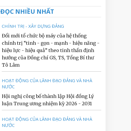
ĐỌC NHIỀU NHẤT
CHÍNH TRỊ - XÂY DỰNG ĐẢNG
Đổi mới tổ chức bộ máy của hệ thống
chính trị “tinh - gọn - mạnh - hiệu năng -
hiệu lực - hiệu quả” theo tinh thần định
hướng của Đồng chí GS, TS, Tổng Bí thư
Tô Lâm
HOẠT ĐỘNG CỦA LÃNH ĐẠO ĐẢNG VÀ NHÀ
NƯỚC
Hội nghị công bố thành lập Hội đồng Lý
luận Trung ương nhiệm kỳ 2026 - 2031
HOẠT ĐỘNG CỦA LÃNH ĐẠO ĐẢNG VÀ NHÀ
NƯỚC