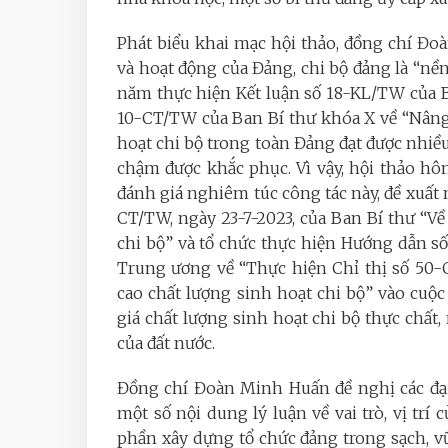
Phát biểu khai mạc hội thảo, đồng chí Đ
và hoạt động của Đảng, chi bộ đảng là “nền
năm thực hiện Kết luận số 18-KL/TW của Ba
10-CT/TW của Ban Bí thư khóa X về “Nâng 
hoạt chi bộ trong toàn Đảng
đạt được nhiều
chậm được khắc phục
.
Vì vậy, hội thảo hô
đánh giá nghiêm túc công tác này, đề xuất n
CT/TW, ngày 23-7-2023, của Ban Bí thư “Về
chi bộ” và tổ chức thực hiện Hướng dẫn 
Trung ương về “Thực hiện Chỉ thị số 50-C
cao chất lượng sinh hoạt chi bộ” vào cuộc
giá chất lượng sinh hoạt chi bộ thực chất,
của đất nước.
Đồng chí
Đoàn Minh Huấn
đề nghị các đạ
một số nội dung lý luận về vai trò, vị trí
phần xây dựng tổ chức đảng trong sạch, v