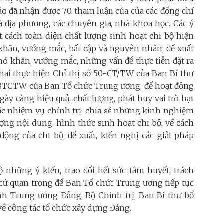
hảo đã nhận được 70 tham luận của của các đồng chí
à địa phương, các chuyên gia, nhà khoa học. Các ý
t cách toàn diện chất lượng sinh hoạt chi bộ hiện
khăn, vướng mắc, bất cập và nguyên nhân; đề xuất
hó khăn, vướng mắc, những vấn đề thực tiễn đặt ra
 khai thực hiện Chỉ thị số 50-CT/TW của Ban Bí thư
/BTCTW của Ban Tổ chức Trung ương, để hoạt động
gày càng hiệu quả, chất lượng, phát huy vai trò hạt
các nhiệm vụ chính trị; chia sẻ những kinh nghiệm
ượng nội dung, hình thức sinh hoạt chi bộ; về cách
động của chi bộ; đề xuất, kiến nghị các giải pháp
 những ý kiến, trao đổi hết sức tâm huyết, trách
 cứ quan trọng để Ban Tổ chức Trung ương tiếp tục
 Trung ương Đảng, Bộ Chính trị, Ban Bí thư bổ
về công tác tổ chức xây dựng Đảng.