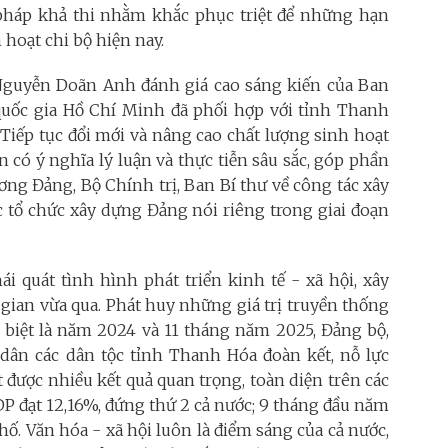
i pháp khả thi nhằm khắc phục triệt để những hạn
 hoạt chi bộ hiện nay.
Nguyễn Doãn Anh đánh giá cao sáng kiến của Ban
quốc gia Hồ Chí Minh đã phối hợp với tỉnh Thanh
“Tiếp tục đổi mới và nâng cao chất lượng sinh hoạt
n có ý nghĩa lý luận và thực tiễn sâu sắc, góp phần
ơng Đảng, Bộ Chính trị, Ban Bí thư về công tác xây
 tổ chức xây dựng Đảng nói riêng trong giai đoạn
 quát tình hình phát triển kinh tế - xã hội, xây
gian vừa qua. Phát huy những giá trị truyền thống
 biệt là năm 2024 và 11 tháng năm 2025, Đảng bộ,
 dân các dân tộc tỉnh Thanh Hóa đoàn kết, nỗ lực
 được nhiều kết quả quan trọng, toàn diện trên các
DP đạt 12,16%, đứng thứ 2 cả nước; 9 tháng đầu năm
hố.
Văn hóa - xã hội luôn là điểm sáng của cả nước,