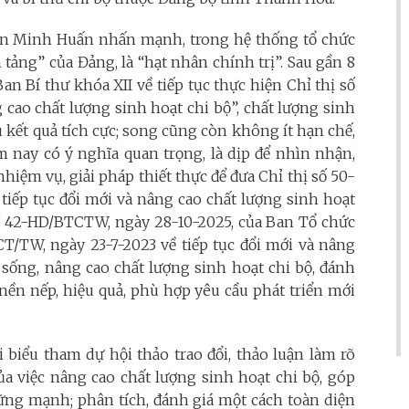
oàn Minh Huấn nhấn mạnh, t
rong hệ thống tổ chức
 tảng” của Đảng, là “hạt nhân chính trị”. Sau gần 8
n Bí thư khóa XII về tiếp tục thực hiện Chỉ thị số
cao chất lượng sinh hoạt chi bộ”, chất lượng sinh
 kết quả tích cực; song cũng còn không ít hạn chế,
m nay có ý nghĩa quan trọng, là dịp để nhìn nhận,
hiệm vụ, giải pháp thiết thực để đưa Chỉ thị số 50-
 tiếp tục đổi mới và nâng cao chất lượng sinh hoạt
số 42-HD/BTCTW, ngày 28-10-2025, của Ban Tổ chức
T/TW, ngày 23-7-2023 về tiếp tục đổi mới và nâng
 sống, nâng cao chất lượng sinh hoạt chi bộ, đánh
 nền nếp, hiệu quả, phù hợp yêu cầu phát triển mới
i biểu tham dự hội thảo trao đổi, thảo luận làm rõ
 của việc nâng cao chất lượng sinh hoạt chi bộ, góp
ững mạnh; phân tích, đánh giá một cách toàn diện