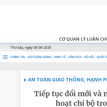
CƠ QUAN LÝ LUẬN CH
Thứ bảy, ngày 08-08-2026
CHÍNH TRỊ - XÂY DỰNG ĐẢNG
KINH TẾ
VĂN HÓA - XÃ HỘI
QUỐC P
AN TOÀN GIAO THÔNG, HẠNH P
Tiếp tục đổi mới và 
hoạt chi bộ t