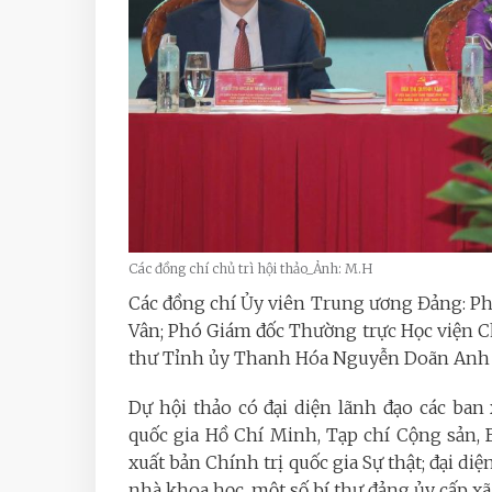
Các đồng chí chủ trì hội thảo_Ảnh: M.H
Các đồng chí Ủy viên Trung ương Đảng: P
Vân; Phó Giám đốc Thường trực Học viện C
thư Tỉnh ủy Thanh Hóa Nguyễn Doãn Anh đ
Dự hội thảo có đại diện lãnh đạo các ba
quốc gia Hồ Chí Minh, Tạp chí Cộng sản,
xuất bản Chính trị quốc gia Sự thật; đại diệ
nhà khoa học, một số bí thư đảng ủy cấp xã