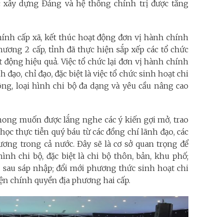
 xây dựng Đảng và hệ thống chính trị được tăng
hính cấp xã, kết thúc hoạt động đơn vị hành chính
ương 2 cấp, tỉnh đã thực hiện sắp xếp các tổ chức
 động hiệu quả. Việc tổ chức lại đơn vị hành chính
 đạo, chỉ đạo, đặc biệt là việc tổ chức sinh hoạt chi
ông, loại hình chi bộ đa dạng và yêu cầu nâng cao
ong muốn được lắng nghe các ý kiến gợi mở, trao
ọc thực tiễn quý báu từ các đồng chí lãnh đạo, các
ương trong cả nước. Đây sẽ là cơ sở quan trọng để
 hình chi bộ, đặc biệt là chi bộ thôn, bản, khu phố;
ộ sau sáp nhập; đổi mới phương thức sinh hoạt chi
iện chính quyền địa phương hai cấp.