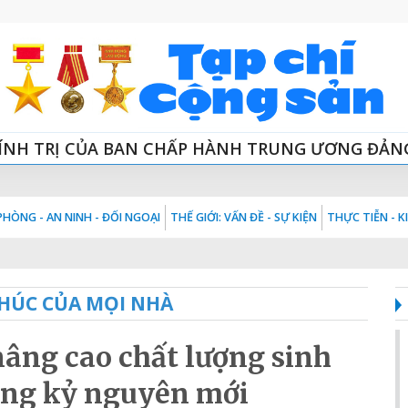
ÍNH TRỊ CỦA BAN CHẤP HÀNH TRUNG ƯƠNG ĐẢN
HÒNG - AN NINH - ĐỐI NGOẠI
THẾ GIỚI: VẤN ĐỀ - SỰ KIỆN
THỰC TIỄN - 
HÚC CỦA MỌI NHÀ
nâng cao chất lượng sinh
rong kỷ nguyên mới