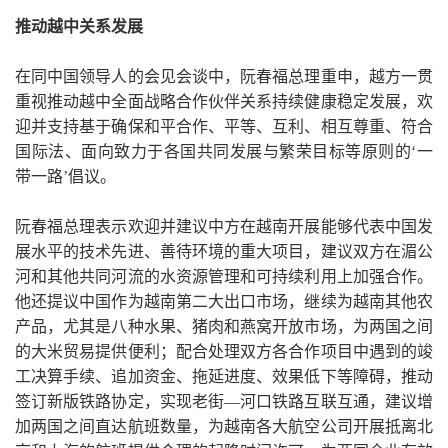
推动越中关系发展
在同中国领导人的会见会谈中，阮春福总理重申，越方一贯
重视推动越中全面战略合作伙伴关系持续健康稳定发展，欢
迎并支持基于确保和平合作、平等、互利、相互尊重、符合
国际法、面向致力于各国共同发展与繁荣目标等原则的‘一
带一路’倡议。
阮春福总理表示欢迎并建议中方在越南开展能够代表中国发
展水平的技术先进、善待环境的重大项目，建议双方在湄公
河和其他共同河流的水资源管理和可持续利用上加强合作。
他还提议中国作为越南第二大出口市场，继续为越南其他农
产品，尤其是八种水果、猪肉和燕窝开放市场，为两国之间
的大米贸易提供便利；配合处理双方各合作项目中遇到的竣
工决算手续、追加资金、拖延进度、效果低下等障碍，推动
签订新版铁路协定，实现老街—河口铁路互联互通，建议增
加两国之间直达航班数量，为越南各大航空公司开展抵离北