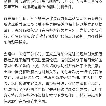
京和上海的航班提供合理的起降时间许可，为两国企业有效
参与重庆—新加坡运输通道创造便利条件。
有关海上问题，阮春福总理建议双方认真落实两国高级领导
所达成的共识以及《关于指导解决越中海上问题基本原则协
议》，充分有效落实《东海各方行为宣言》，为制定务实有
效、符合国际法的“东海行为准则”积极展开谈判，旨在维持
东海和平稳定。
会晤中，习近平总书记、国家主席和李克强总理热烈欢迎阮
春福总理率越南代表团出席论坛，强调这体现了越南党和国
家对中越关系的重视，为论坛的成功召开作出了重要贡献；
重申中国党和政府重视对越关系，同意与越方一道保持高层
交往，密切政治互信，推动各领域务实合作，扩大民间交
流，巩固传统友好关系，管控好分歧，保持东海和平稳定，
推动中越全面战略合作伙伴关系持续健康稳定发展，重申中
方支持越方在各种多边机制框架下发挥作用，特别是越方担
任2020年东盟轮值主席国。