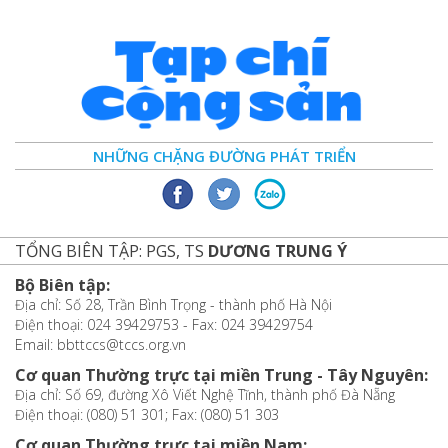
NHỮNG CHẶNG ĐƯỜNG PHÁT TRIỂN
TỔNG BIÊN TẬP: PGS, TS
DƯƠNG TRUNG Ý
Bộ Biên tập:
Địa chỉ: Số 28, Trần Bình Trọng - thành phố Hà Nội
Điện thoại: 024 39429753 - Fax: 024 39429754
Email: bbttccs@tccs.org.vn
Cơ quan Thường trực tại miền Trung - Tây Nguyên:
Địa chỉ: Số 69, đường Xô Viết Nghệ Tĩnh, thành phố Đà Nẵng
Điện thoại: (080) 51 301; Fax: (080) 51 303
Cơ quan Thường trực tại miền Nam: