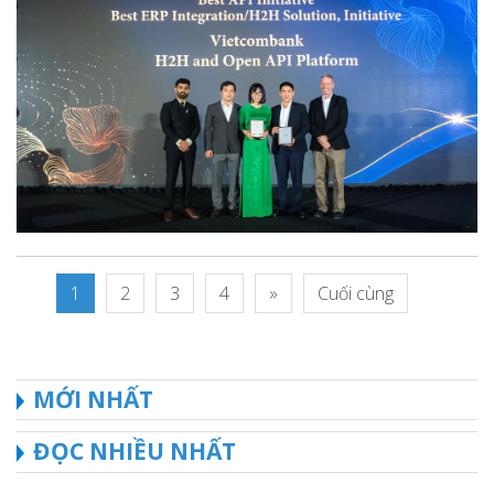
1
2
3
4
»
Cuối cùng
MỚI NHẤT
ĐỌC NHIỀU NHẤT