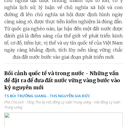
chủ nghĩa đạt được những thành tựu to lớn, có ý
nghĩa lịch sử; lý luận về chủ nghĩa xã hội và con
đường đi lên chủ nghĩa xã hội được định hình ngày
càng sáng rõ, được thực tiễn kiểm nghiệm là đúng đắn.
Từ quốc gia nghèo nàn, lạc hậu đến một đất nước được
đánh giá là điểm sáng của thế giới về phát triển kinh
tế, cơ đồ, tiềm lực, vị thế và uy tín quốc tế của Việt Nam
ngày càng khẳng định, tích lũy nền tảng vững chắc
đưa đất nước bước vào giai đoạn phát triển mới.
Bối cảnh quốc tế và trong nước - Những vấn
đề đặt ra để đưa đất nước vững vàng bước vào
kỷ nguyên mới
TS BÙI TRƯỜNG GIANG - THS NGUYỄN GIA ĐỨC
Phó Chủ tịch - Tổng Thư ký Hội đồng Lý luận Trung ương - Hội đồng Lý luận
Trung ương