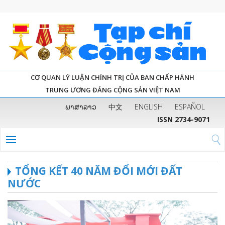
CƠ QUAN LÝ LUẬN CHÍNH TRỊ CỦA BAN CHẤP HÀNH
TRUNG ƯƠNG ĐẢNG CỘNG SẢN VIỆT NAM
ພາສາລາວ
中文
ENGLISH
ESPAÑOL
ISSN 2734-9071
TỔNG KẾT 40 NĂM ĐỔI MỚI ĐẤT
NƯỚC