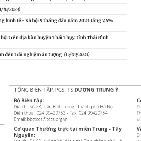
1/10/2023)
ng kinh tế - xã hội 9 tháng đầu năm 2023 tăng 7,4%
hội trên địa bàn huyện Thái Thụy, tỉnh Thái Bình
ểm đến trải nghiệm ấn tượng
(15/09/2023)
TỔNG BIÊN TẬP: PGS, TS
DƯƠNG TRUNG Ý
Bộ Biên tập:
C
Địa chỉ: Số 28, Trần Bình Trọng - thành phố Hà Nội
Đị
Điện thoại: 024 39429753 - Fax: 024 39429754
T
Email: bbttccs@tccs.org.vn
Đi
Cơ quan Thường trực tại miền Trung - Tây
V
Nguyên:
Đị