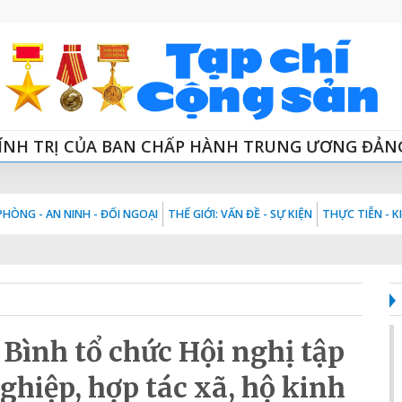
ÍNH TRỊ CỦA BAN CHẤP HÀNH TRUNG ƯƠNG ĐẢN
HÒNG - AN NINH - ĐỐI NGOẠI
THẾ GIỚI: VẤN ĐỀ - SỰ KIỆN
THỰC TIỄN - 
Bình tổ chức Hội nghị tập
hiệp, hợp tác xã, hộ kinh