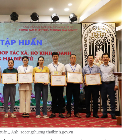
huấn _ Ảnh: socongthuong.thaibinh.gov.vn