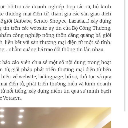
ực hỗ trợ các doanh nghiệp, hợp tác xã, hộ kinh
e thương mại điện tử, tham gia các sàn giao dịch
ế giới (Alibaba, Sendo, Shopee, Lazada,…) xây dựng
g tin trên các website uy tín của Bộ Công Thương.
 phẩm công nghiệp nông thôn đăng quảng bá, giới
, liên kết với sàn thương mại điện tử một số tỉnh:
,... nhằm quảng bá trao đổi thông tin lẫn nhau.
ác báo cáo viên chia sẻ một số nội dung trong hoạt
 tử, giải pháp phát triển thương mại điện tử bền
 hiểu về website, ladingpage, hồ sơ, thủ tục và quy
mại điện tử, phát triển thương hiệu và kinh doanh
 tử nổi tiếng, xây dựng niềm tin qua sự minh bạch
 Votas.vn.