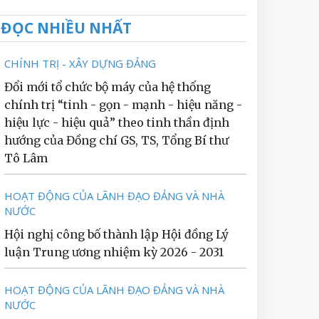
ĐỌC NHIỀU NHẤT
CHÍNH TRỊ - XÂY DỰNG ĐẢNG
Đổi mới tổ chức bộ máy của hệ thống
chính trị “tinh - gọn - mạnh - hiệu năng -
hiệu lực - hiệu quả” theo tinh thần định
hướng của Đồng chí GS, TS, Tổng Bí thư
Tô Lâm
HOẠT ĐỘNG CỦA LÃNH ĐẠO ĐẢNG VÀ NHÀ
NƯỚC
Hội nghị công bố thành lập Hội đồng Lý
luận Trung ương nhiệm kỳ 2026 - 2031
HOẠT ĐỘNG CỦA LÃNH ĐẠO ĐẢNG VÀ NHÀ
NƯỚC