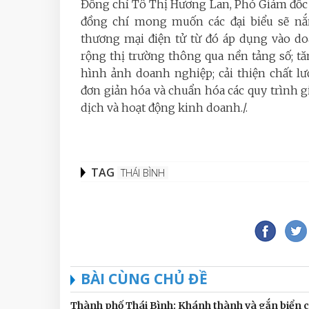
Đồng chí Tô Thị Hương Lan, Phó Giám đố
đồng chí mong muốn các đại biểu sẽ nắ
thương mại điện tử từ đó áp dụng vào d
rộng thị trường thông qua nền tảng số; t
hình ảnh doanh nghiệp; cải thiện chất l
đơn giản hóa và chuẩn hóa các quy trình gi
dịch và hoạt động kinh doanh./.
TAG
THÁI BÌNH
BÀI CÙNG CHỦ ĐỀ
Thành phố Thái Bình: Khánh thành và gắn biển c