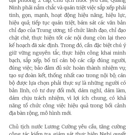
Ninh phải nắm chắc và quán triệt việc sắp xếp phải
tinh, gọn, mạnh, hoạt động hiệu năng, hiệu lực,
hiệu quả; tiếp tục quán triệt, bám sát các văn bản
chỉ đạo của Trung ương; tổ chức lãnh đạo, chỉ đạo
chặt chẽ, thực hiện tốt các nội dung còn lại theo
kế hoạch đã xác định. Trong đó, cần đặc biệt chú ý
giữ vững nguyên tắc, thực hiện công khai minh
bạch, sắp xếp, bố trí cán bộ các cấp đúng người,
đúng việc; bảo đảm đủ sức hoàn thành nhiệm vụ;
tạo sự đoàn kết, thống nhất cao trong nội bộ; cán
bộ được lựa chọn phải thực sự là những người có
bản lĩnh, có tư duy đổi mới, dám nghĩ, dám làm,
dám chịu trách nhiệm, vì lợi ích chung, có khả
năng tổ chức công việc hiệu quả trong bối cảnh
địa bàn rộng, mô hình mới.
Chủ tịch nước Lương Cường yêu cầu, tăng cường
công tác kiểm tra, giám sát thực hiện Nghị quyết