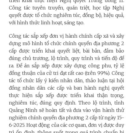
triển khai thực hiện Nghị quyết Trung ương 11.
Công tác tuyên truyền, quán triệt, học tập Nghị
quyết được tổ chức nghiêm túc, đồng bộ, hiệu quả,
với hình thức linh hoạt, sáng tạo.
Công tác sắp xếp đơn vị hành chính cấp xã và xây
dựng mô hình tổ chức chính quyền địa phương 2
cấp được triển khai quyết liệt, bài bản, đảm bảo
đúng chủ trương, lộ trình, quy trình và tiến độ đề
ra. Đề án sắp xếp được xây dựng công phu, tỷ lệ
đồng thuận của cử tri đạt rất cao (trên 99%). Công
tác tổ chức lấy ý kiến nhân dân, thảo luận tại hội
đồng nhân dân các cấp và ban hành nghị quyết
thực hiện sắp xếp được triển khai thận trọng,
nghiêm túc, đúng quy định. Theo lộ trình, tỉnh
Quảng Ninh sẽ hoàn tất và đưa vào vận hành thử
nghiệm chính quyền địa phương 2 cấp từ ngày 15-
6-2025.
Hoạt động của các cơ quan, đơn vị được duy
trì ổn định, thông suốt trong quá trình chuẩn bị