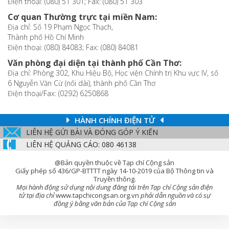
Điện thoại: (080) 51 301; Fax: (080) 51 303
Cơ quan Thường trực tại miền Nam:
Địa chỉ: Số 19 Phạm Ngọc Thạch,
Thành phố Hồ Chí Minh
Điện thoại: (080) 84083; Fax: (080) 84081
Văn phòng đại diện tại thành phố Cần Thơ:
Địa chỉ: Phòng 302, Khu Hiệu Bộ, Học viện Chính trị Khu vực IV, số
6 Nguyễn Văn Cừ (nối dài), thành phố Cần Thơ
Điện thoại/Fax: (0292) 6250868
HÀNH CHÍNH ĐIỆN TỬ
LIÊN HỆ GỬI BÀI VÀ ĐÓNG GÓP Ý KIẾN
LIÊN HỆ QUẢNG CÁO: 080 46138
@Bản quyền thuộc về Tạp chí Cộng sản
Giấy phép số 436/GP-BTTTT ngày 14-10-2019 của Bộ Thông tin và
Truyền thông.
Mọi hành động sử dụng nội dung đăng tải trên Tạp chí Cộng sản điện
tử tại địa chỉ
www.tapchicongsan.org.vn
phải dẫn nguồn và có sự
đồng ý bằng văn bản của Tạp chí Cộng sản