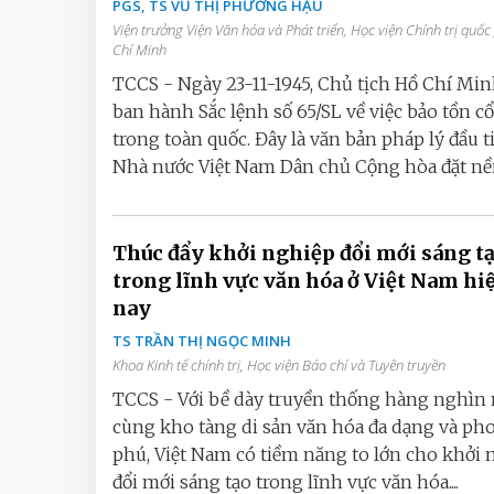
PGS, TS VŨ THỊ PHƯƠNG HẬU
Viện trưởng Viện Văn hóa và Phát triển, Học viện Chính trị quốc
Chí Minh
TCCS - Ngày 23-11-1945, Chủ tịch Hồ Chí Min
ban hành Sắc lệnh số 65/SL về việc bảo tồn cổ
trong toàn quốc. Đây là văn bản pháp lý đầu t
Nhà nước Việt Nam Dân chủ Cộng hòa đặt nền.
Thúc đẩy khởi nghiệp đổi mới sáng t
trong lĩnh vực văn hóa ở Việt Nam hiê
nay
TS TRẦN THỊ NGỌC MINH
Khoa Kinh tế chính trị, Học viện Báo chí và Tuyên truyền
TCCS - Với bề dày truyền thống hàng nghì
cùng kho tàng di sản văn hóa đa dạng và p
phú, Việt Nam có tiềm năng to lớn cho khởi 
đổi mới sáng tạo trong lĩnh vực văn hóa....