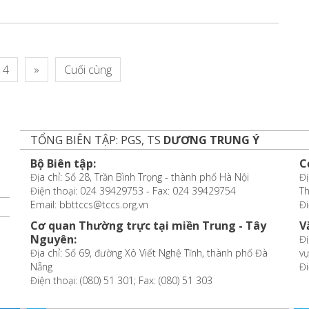
4
»
Cuối cùng
TỔNG BIÊN TẬP: PGS, TS
DƯƠNG TRUNG Ý
Bộ Biên tập:
C
Địa chỉ: Số 28, Trần Bình Trọng - thành phố Hà Nội
Đị
Điện thoại: 024 39429753 - Fax: 024 39429754
T
Email: bbttccs@tccs.org.vn
Đi
Cơ quan Thường trực tại miền Trung - Tây
V
Nguyên:
Đị
Địa chỉ: Số 69, đường Xô Viết Nghệ Tĩnh, thành phố Đà
vự
Nẵng
Đi
Điện thoại: (080) 51 301; Fax: (080) 51 303