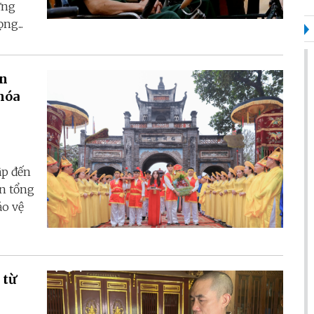
ững
ng...
àn
hóa
ập đến
ển tổng
ảo vệ
 từ