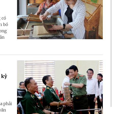
 có
ắn bó
rong
bản
t
 kỷ
a phải
 văn