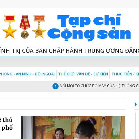
ÍNH TRỊ CỦA BAN CHẤP HÀNH TRUNG ƯƠNG ĐẢN
HÒNG - AN NINH - ĐỐI NGOẠI
THẾ GIỚI: VẤN ĐỀ - SỰ KIỆN
THỰC TIỄN - 
ĐỔI MỚI TỔ CHỨC BỘ MÁY CỦA HỆ THỐNG CHÍNH T
1
ề thủ
h phố