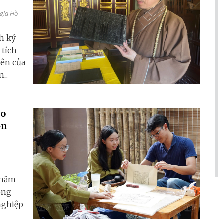
 gia Hồ
h ký
 tích
iên của
..
ạo
̣n
n năm
hong
nghiệp