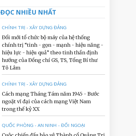
ĐỌC NHIỀU NHẤT
CHÍNH TRỊ - XÂY DỰNG ĐẢNG
Đổi mới tổ chức bộ máy của hệ thống
chính trị “tinh - gọn - mạnh - hiệu năng -
hiệu lực - hiệu quả” theo tinh thần định
hướng của Đồng chí GS, TS, Tổng Bí thư
Tô Lâm
CHÍNH TRỊ - XÂY DỰNG ĐẢNG
Cách mạng Tháng Tám năm 1945 - Bước
ngoặt vĩ đại của cách mạng Việt Nam
trong thế kỷ XX
QUỐC PHÒNG - AN NINH - ĐỐI NGOẠI
Cuộc chiến đấu bảo vệ Thành cổ Quảng Trị