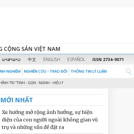
G CỘNG SẢN VIỆT NAM
ພາສາລາວ
中文
ENGLISH
ESPAÑOL
ISSN 2734-9071
KINH NGHIỆM
NGHIÊN CỨU - TRAO ĐỔI
THÔNG TIN LÝ LUẬN
RỊ “TINH - GỌN - MẠNH - HIỆU NĂNG - HIỆU LỰC - HIỆU QUẢ” THEO TINH T
MỚI NHẤT
Xu hướng mở rộng ảnh hưởng, sự hiện
diện của con người ngoài không gian vũ
trụ và những vấn đề đặt ra