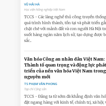
VŨ HẢI HÀ
Học viện Nông nghiệp Việt Nam
TCCS - Các làng nghề thủ công truyền thống
quá trình hình thành, tồn tại và phát triển g
chặt chẽ với mảnh đất và con người Hà Nội t
suốt hàng ngàn năm lịch sử, tạo dựng được 
sắc...
Văn hóa Công an nhân dân Việt Nam:
Thành tố quan trọng và động lực phá
triển của nền văn hóa Việt Nam trong
nguyên mới
TS PHẠM VĂN PHONG
Tạp chí Cộng sản
TCCS - Đảng ta từ sớm đã khẳng định văn hó
đặt ngang hàng với kinh tế, chính trị, xã hội;