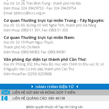
Địa chỉ: Số 28, Trần Bình Trọng - thành phố Hà Nội
Điện thoại: 024 39429753 - Fax: 024 39429754
Email: bbttccs@tccs.org.vn
Cơ quan Thường trực tại miền Trung - Tây Nguyên:
Địa chỉ: Số 69, đường Xô Viết Nghệ Tĩnh, thành phố Đà Nẵng
Điện thoại: (080) 51 301; Fax: (080) 51 303
Cơ quan Thường trực tại miền Nam:
Địa chỉ: Số 19 Phạm Ngọc Thạch,
Thành phố Hồ Chí Minh
Điện thoại: (080) 84083; Fax: (080) 84081
Văn phòng đại diện tại thành phố Cần Thơ:
Địa chỉ: Phòng 302, Khu Hiệu Bộ, Học viện Chính trị Khu vực IV, số
6 Nguyễn Văn Cừ (nối dài), thành phố Cần Thơ
Điện thoại/Fax: (0292) 6250868
HÀNH CHÍNH ĐIỆN TỬ
LIÊN HỆ GỬI BÀI VÀ ĐÓNG GÓP Ý KIẾN
LIÊN HỆ QUẢNG CÁO: 080 46138
@Bản quyền thuộc về Tạp chí Cộng sản