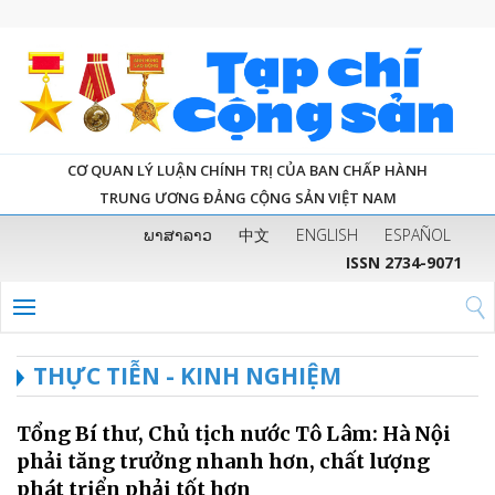
CƠ QUAN LÝ LUẬN CHÍNH TRỊ CỦA BAN CHẤP HÀNH
TRUNG ƯƠNG ĐẢNG CỘNG SẢN VIỆT NAM
ພາສາລາວ
中文
ENGLISH
ESPAÑOL
ISSN 2734-9071
THỰC TIỄN - KINH NGHIỆM
Tổng Bí thư, Chủ tịch nước Tô Lâm: Hà Nội
phải tăng trưởng nhanh hơn, chất lượng
phát triển phải tốt hơn