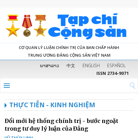
CƠ QUAN LÝ LUẬN CHÍNH TRỊ CỦA BAN CHẤP HÀNH
TRUNG ƯƠNG ĐẢNG CỘNG SẢN VIỆT NAM
ພາສາລາວ
中文
ENGLISH
ESPAÑOL
ISSN 2734-9071
THỰC TIỄN - KINH NGHIỆM
Đổi mới hệ thống chính trị - bước ngoặt
trong tư duy lý luận của Đảng
VŨ THÙY LINH