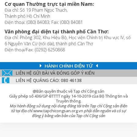
Cơ quan Thường trực tại miền Nam:
Địa chỉ: Số 19 Phạm Ngọc Thạch,
Thành phố Hồ Chí Minh
Điện thoại: (080) 84083; Fax: (080) 84081
Văn phòng đại diện tại thành phố Cần Thơ:
Địa chỉ: Phòng 302, Khu Hiệu Bộ, Học viện Chính trị Khu vực IV, số
6 Nguyễn Văn Cừ (nối dài), thành phố Cần Thơ
Điện thoại/Fax: (0292) 6250868
HÀNH CHÍNH ĐIỆN TỬ
LIÊN HỆ GỬI BÀI VÀ ĐÓNG GÓP Ý KIẾN
LIÊN HỆ QUẢNG CÁO: 080 46138
@Bản quyền thuộc về Tạp chí Cộng sản
Giấy phép số 436/GP-BTTTT ngày 14-10-2019 của Bộ Thông tin và
Truyền thông.
Mọi hành động sử dụng nội dung đăng tải trên Tạp chí Cộng sản điện
tử tại địa chỉ
www.tapchicongsan.org.vn
phải dẫn nguồn và có sự
đồng ý bằng văn bản của Tạp chí Cộng sản