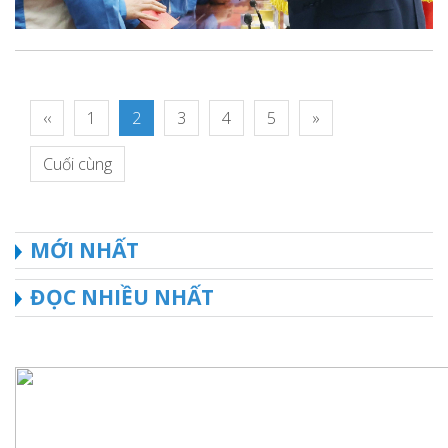
‹‹
1
2
3
4
5
»
Cuối cùng
MỚI NHẤT
ĐỌC NHIỀU NHẤT