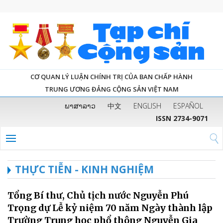
CƠ QUAN LÝ LUẬN CHÍNH TRỊ CỦA BAN CHẤP HÀNH
TRUNG ƯƠNG ĐẢNG CỘNG SẢN VIỆT NAM
ພາສາລາວ
中文
ENGLISH
ESPAÑOL
ISSN 2734-9071
THỰC TIỄN - KINH NGHIỆM
Tổng Bí thư, Chủ tịch nước Nguyễn Phú
Trọng dự Lễ kỷ niệm 70 năm Ngày thành lập
Trường Trung học phổ thông Nguyễn Gia