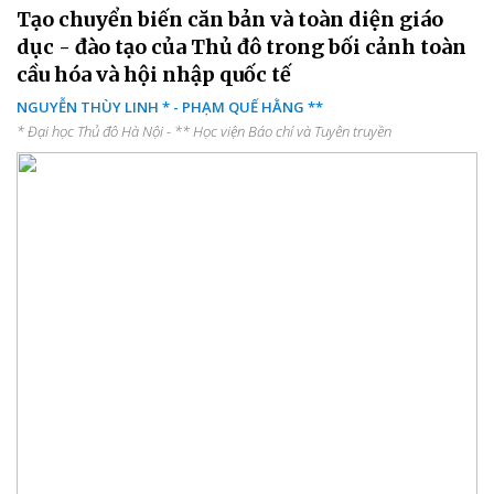
Tạo chuyển biến căn bản và toàn diện giáo
dục - đào tạo của Thủ đô trong bối cảnh toàn
cầu hóa và hội nhập quốc tế
NGUYỄN THÙY LINH * - PHẠM QUẾ HẰNG **
* Đại học Thủ đô Hà Nội - ** Học viện Báo chí và Tuyên truyền