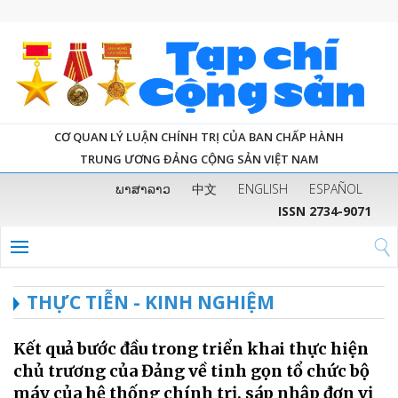
CƠ QUAN LÝ LUẬN CHÍNH TRỊ CỦA BAN CHẤP HÀNH
TRUNG ƯƠNG ĐẢNG CỘNG SẢN VIỆT NAM
ພາສາລາວ
中文
ENGLISH
ESPAÑOL
ISSN 2734-9071
THỰC TIỄN - KINH NGHIỆM
Kết quả bước đầu trong triển khai thực hiện
chủ trương của Đảng về tinh gọn tổ chức bộ
máy của hệ thống chính trị, sáp nhập đơn vị