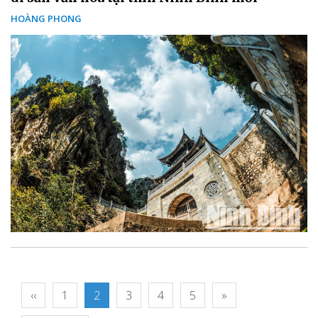
HOÀNG PHONG
‹‹
1
2
3
4
5
»