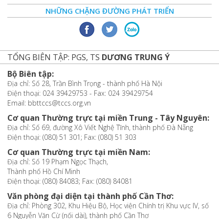
NHỮNG CHẶNG ĐƯỜNG PHÁT TRIỂN
TỔNG BIÊN TẬP: PGS, TS
DƯƠNG TRUNG Ý
Bộ Biên tập:
Địa chỉ: Số 28, Trần Bình Trọng - thành phố Hà Nội
Điện thoại: 024 39429753 - Fax: 024 39429754
Email: bbttccs@tccs.org.vn
Cơ quan Thường trực tại miền Trung - Tây Nguyên:
Địa chỉ: Số 69, đường Xô Viết Nghệ Tĩnh, thành phố Đà Nẵng
Điện thoại: (080) 51 301; Fax: (080) 51 303
Cơ quan Thường trực tại miền Nam:
Địa chỉ: Số 19 Phạm Ngọc Thạch,
Thành phố Hồ Chí Minh
Điện thoại: (080) 84083; Fax: (080) 84081
Văn phòng đại diện tại thành phố Cần Thơ:
Địa chỉ: Phòng 302, Khu Hiệu Bộ, Học viện Chính trị Khu vực IV, số
6 Nguyễn Văn Cừ (nối dài), thành phố Cần Thơ