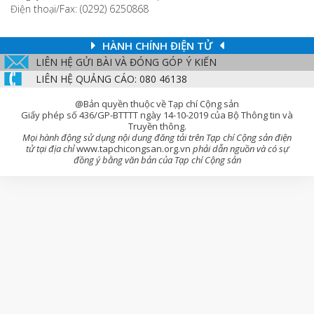
Điện thoại/Fax: (0292) 6250868
HÀNH CHÍNH ĐIỆN TỬ
LIÊN HỆ GỬI BÀI VÀ ĐÓNG GÓP Ý KIẾN
LIÊN HỆ QUẢNG CÁO: 080 46138
@Bản quyền thuộc về Tạp chí Cộng sản
Giấy phép số 436/GP-BTTTT ngày 14-10-2019 của Bộ Thông tin và
Truyền thông.
Mọi hành động sử dụng nội dung đăng tải trên Tạp chí Cộng sản điện
tử tại địa chỉ
www.tapchicongsan.org.vn
phải dẫn nguồn và có sự
đồng ý bằng văn bản của Tạp chí Cộng sản