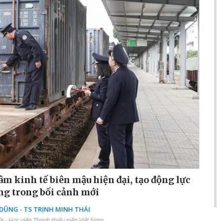
âm kinh tế biên mậu hiện đại, tạo động lực
ng trong bối cảnh mới
ŨNG - TS TRỊNH MINH THÁI
 - Học viện Thanh thiếu niên Việt Nam