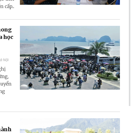
 cấp...
hong
a học
Hà Nội
ghị
ững,
huyển
ang
thành