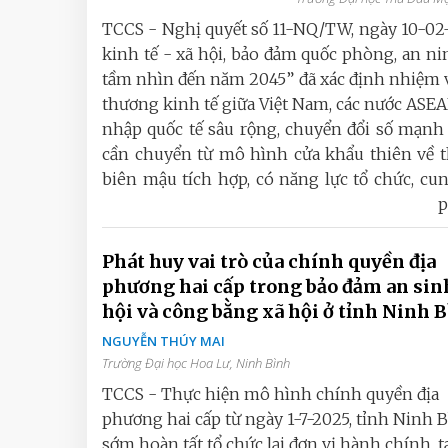
TCCS - Nghị quyết số 11-NQ/TW, ngày 10-02-
kinh tế - xã hội, bảo đảm quốc phòng, an n
tầm nhìn đến năm 2045” đã xác định nhiệm v
thương kinh tế giữa Việt Nam, các nước ASE
nhập quốc tế sâu rộng, chuyển đổi số mạnh 
cần chuyển từ mô hình cửa khẩu thiên về t
biên mậu tích hợp, có năng lực tổ chức, cung
p
Phát huy vai trò của chính quyền địa
phương hai cấp trong bảo đảm an sin
hội và công bằng xã hội ở tỉnh Ninh 
NGUYỄN THÚY MAI
Trường Đại học Hoa Lư, Ninh Bình
TCCS - Thực hiện mô hình chính quyền địa
phương hai cấp từ ngày 1-7-2025, tỉnh Ninh 
sớm hoàn tất tổ chức lại đơn vị hành chính, t