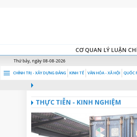
CƠ QUAN LÝ LUẬN CH
Thứ bảy, ngày 08-08-2026
CHÍNH TRỊ - XÂY DỰNG ĐẢNG
KINH TẾ
VĂN HÓA - XÃ HỘI
QUỐC P
THỰC TIỄN - KINH NGHIỆM