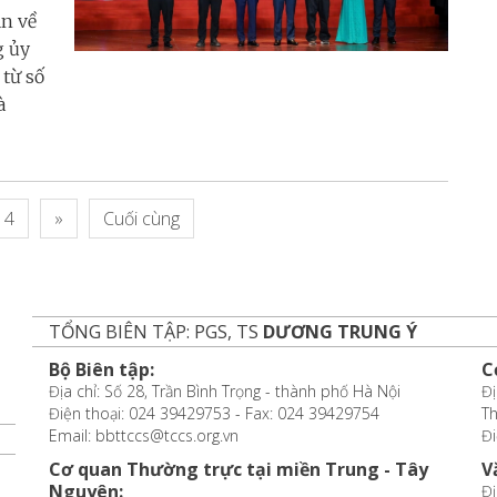
ận về
g ủy
từ số
à
4
»
Cuối cùng
TỔNG BIÊN TẬP: PGS, TS
DƯƠNG TRUNG Ý
Bộ Biên tập:
C
Địa chỉ: Số 28, Trần Bình Trọng - thành phố Hà Nội
Đị
Điện thoại: 024 39429753 - Fax: 024 39429754
T
Email: bbttccs@tccs.org.vn
Đi
Cơ quan Thường trực tại miền Trung - Tây
V
Nguyên:
Đị