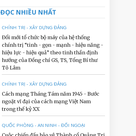
ĐỌC NHIỀU NHẤT
CHÍNH TRỊ - XÂY DỰNG ĐẢNG
Đổi mới tổ chức bộ máy của hệ thống
chính trị “tinh - gọn - mạnh - hiệu năng -
hiệu lực - hiệu quả” theo tinh thần định
hướng của Đồng chí GS, TS, Tổng Bí thư
Tô Lâm
CHÍNH TRỊ - XÂY DỰNG ĐẢNG
Cách mạng Tháng Tám năm 1945 - Bước
ngoặt vĩ đại của cách mạng Việt Nam
trong thế kỷ XX
QUỐC PHÒNG - AN NINH - ĐỐI NGOẠI
Cuộc chiến đấu bảo vệ Thành cổ Quảng Trị