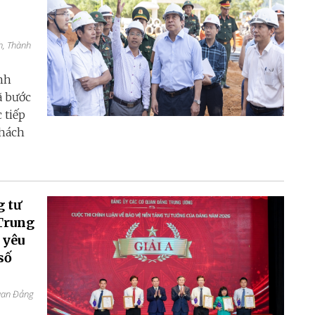
h, Thành
nh
ã bước
 tiếp
thách
g tư
Trung
 yêu
số
quan Đảng