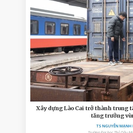
Xây dựng Lào Cai trở thành trung t
tăng trưởng vù
TS NGUYỄN MẠNH D
Trường Đại học Thủ Dầu Một