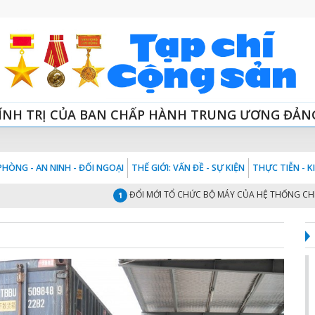
ÍNH TRỊ CỦA BAN CHẤP HÀNH TRUNG ƯƠNG ĐẢN
HÒNG - AN NINH - ĐỐI NGOẠI
THẾ GIỚI: VẤN ĐỀ - SỰ KIỆN
THỰC TIỄN - 
ĐỔI MỚI TỔ CHỨC BỘ MÁY CỦA HỆ THỐNG CHÍNH TRỊ
1