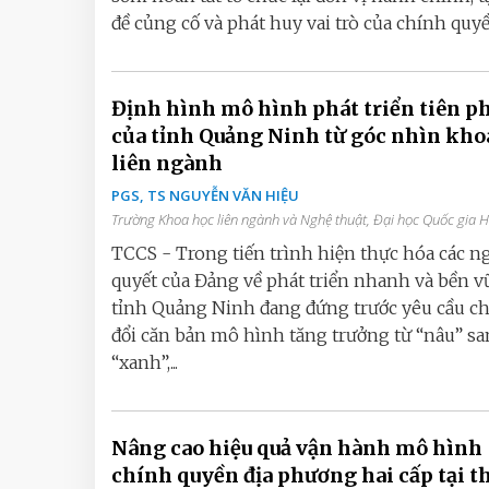
đề củng cố và phát huy vai trò của chính quyền
Định hình mô hình phát triển tiên p
của tỉnh Quảng Ninh từ góc nhìn kho
liên ngành
PGS, TS NGUYỄN VĂN HIỆU
Trường Khoa học liên ngành và Nghệ thuật, Đại học Quốc gia 
TCCS - Trong tiến trình hiện thực hóa các n
quyết của Đảng về phát triển nhanh và bền v
tỉnh Quảng Ninh đang đứng trước yêu cầu c
đổi căn bản mô hình tăng trưởng từ “nâu” s
“xanh”,...
Nâng cao hiệu quả vận hành mô hình
chính quyền địa phương hai cấp tại 