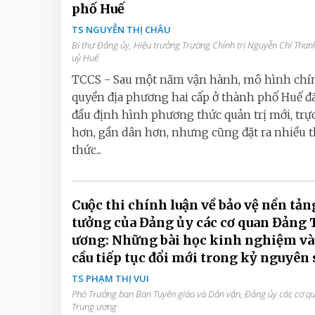
phố Huế
TS NGUYỄN THỊ CHÂU
Bí thư Đảng ủy, Hiệu trưởng Trường Chính trị Nguyễn Chí Than
uỷ Huế
TCCS - Sau một năm vận hành, mô hình chí
quyền địa phương hai cấp ở thành phố Huế đ
đầu định hình phương thức quản trị mới, trực
hơn, gần dân hơn, nhưng cũng đặt ra nhiều 
thức...
Cuộc thi chính luận về bảo vệ nền tản
tưởng của Đảng ủy các cơ quan Đảng 
ương: Những bài học kinh nghiệm và
cầu tiếp tục đổi mới trong kỷ nguyên 
TS PHẠM THỊ VUI
Phó Trưởng ban Ban Tuyên giáo và Dân vận, Đảng ủy các cơ 
Trung ương