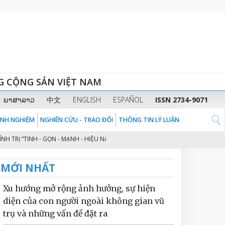
G CỘNG SẢN VIỆT NAM
ພາສາລາວ
中文
ENGLISH
ESPAÑOL
ISSN 2734-9071
KINH NGHIỆM
NGHIÊN CỨU - TRAO ĐỔI
THÔNG TIN LÝ LUẬN
 “TINH - GỌN - MẠNH - HIỆU NĂNG - HIỆU LỰC - HIỆU QUẢ” THEO TINH THẦN
MỚI NHẤT
Xu hướng mở rộng ảnh hưởng, sự hiện
diện của con người ngoài không gian vũ
trụ và những vấn đề đặt ra