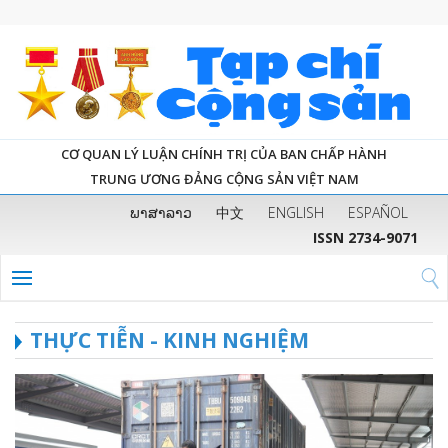
CƠ QUAN LÝ LUẬN CHÍNH TRỊ CỦA BAN CHẤP HÀNH
TRUNG ƯƠNG ĐẢNG CỘNG SẢN VIỆT NAM
ພາສາລາວ
中文
ENGLISH
ESPAÑOL
ISSN 2734-9071
THỰC TIỄN - KINH NGHIỆM