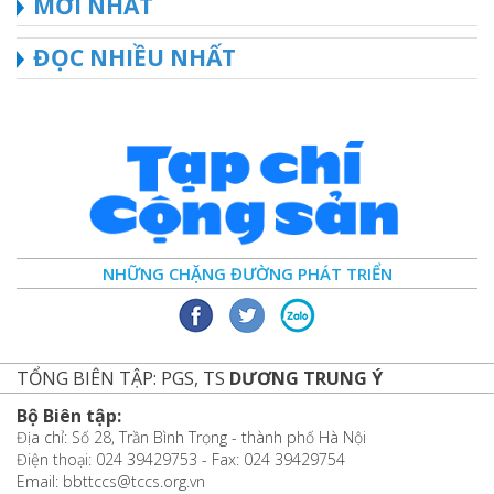
MỚI NHẤT
ĐỌC NHIỀU NHẤT
NHỮNG CHẶNG ĐƯỜNG PHÁT TRIỂN
TỔNG BIÊN TẬP: PGS, TS
DƯƠNG TRUNG Ý
Bộ Biên tập:
Địa chỉ: Số 28, Trần Bình Trọng - thành phố Hà Nội
Điện thoại: 024 39429753 - Fax: 024 39429754
Email: bbttccs@tccs.org.vn