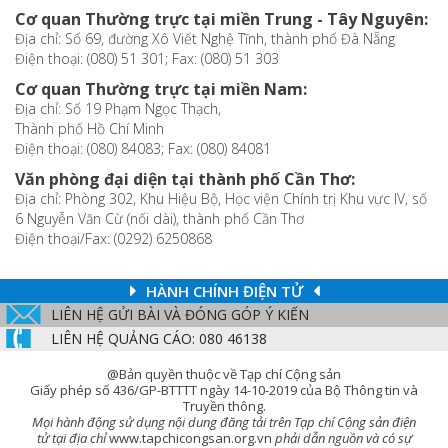
Cơ quan Thường trực tại miền Trung - Tây Nguyên:
Địa chỉ: Số 69, đường Xô Viết Nghệ Tĩnh, thành phố Đà Nẵng
Điện thoại: (080) 51 301; Fax: (080) 51 303
Cơ quan Thường trực tại miền Nam:
Địa chỉ: Số 19 Phạm Ngọc Thạch,
Thành phố Hồ Chí Minh
Điện thoại: (080) 84083; Fax: (080) 84081
Văn phòng đại diện tại thành phố Cần Thơ:
Địa chỉ: Phòng 302, Khu Hiệu Bộ, Học viện Chính trị Khu vực IV, số
6 Nguyễn Văn Cừ (nối dài), thành phố Cần Thơ
Điện thoại/Fax: (0292) 6250868
HÀNH CHÍNH ĐIỆN TỬ
LIÊN HỆ GỬI BÀI VÀ ĐÓNG GÓP Ý KIẾN
LIÊN HỆ QUẢNG CÁO: 080 46138
@Bản quyền thuộc về Tạp chí Cộng sản
Giấy phép số 436/GP-BTTTT ngày 14-10-2019 của Bộ Thông tin và
Truyền thông.
Mọi hành động sử dụng nội dung đăng tải trên Tạp chí Cộng sản điện
tử tại địa chỉ
www.tapchicongsan.org.vn
phải dẫn nguồn và có sự