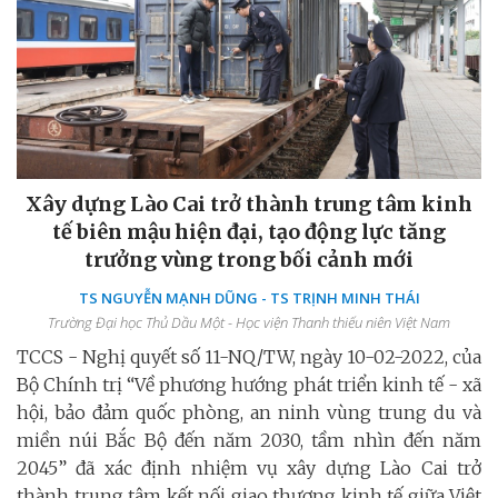
Xây dựng Lào Cai trở thành trung tâm kinh
tế biên mậu hiện đại, tạo động lực tăng
trưởng vùng trong bối cảnh mới
TS NGUYỄN MẠNH DŨNG - TS TRỊNH MINH THÁI
Trường Đại học Thủ Dầu Một - Học viện Thanh thiếu niên Việt Nam
TCCS - Nghị quyết số 11-NQ/TW, ngày 10-02-2022, của
Bộ Chính trị “Về phương hướng phát triển kinh tế - xã
hội, bảo đảm quốc phòng, an ninh vùng trung du và
miền núi Bắc Bộ đến năm 2030, tầm nhìn đến năm
2045” đã xác định nhiệm vụ xây dựng Lào Cai trở
thành trung tâm kết nối giao thương kinh tế giữa Việt