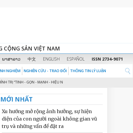
G CỘNG SẢN VIỆT NAM
ພາສາລາວ
中文
ENGLISH
ESPAÑOL
ISSN 2734-9071
KINH NGHIỆM
NGHIÊN CỨU - TRAO ĐỔI
THÔNG TIN LÝ LUẬN
Ị “TINH - GỌN - MẠNH - HIỆU NĂNG - HIỆU LỰC - HIỆU QUẢ” THEO TINH THẦ
MỚI NHẤT
Xu hướng mở rộng ảnh hưởng, sự hiện
diện của con người ngoài không gian vũ
trụ và những vấn đề đặt ra