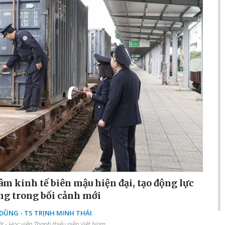
âm kinh tế biên mậu hiện đại, tạo động lực
ng trong bối cảnh mới
ŨNG - TS TRỊNH MINH THÁI
 - Học viện Thanh thiếu niên Việt Nam