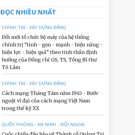
ĐỌC NHIỀU NHẤT
CHÍNH TRỊ - XÂY DỰNG ĐẢNG
Đổi mới tổ chức bộ máy của hệ thống
chính trị “tinh - gọn - mạnh - hiệu năng -
hiệu lực - hiệu quả” theo tinh thần định
hướng của Đồng chí GS, TS, Tổng Bí thư
Tô Lâm
CHÍNH TRỊ - XÂY DỰNG ĐẢNG
Cách mạng Tháng Tám năm 1945 - Bước
ngoặt vĩ đại của cách mạng Việt Nam
trong thế kỷ XX
QUỐC PHÒNG - AN NINH - ĐỐI NGOẠI
Cuộc chiến đấu bảo vệ Thành cổ Quảng Trị