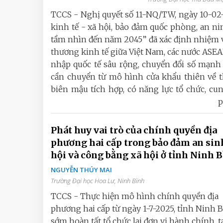
TCCS - Nghị quyết số 11-NQ/TW, ngày 10-02-
kinh tế - xã hội, bảo đảm quốc phòng, an n
tầm nhìn đến năm 2045” đã xác định nhiệm v
thương kinh tế giữa Việt Nam, các nước ASE
nhập quốc tế sâu rộng, chuyển đổi số mạnh 
cần chuyển từ mô hình cửa khẩu thiên về t
biên mậu tích hợp, có năng lực tổ chức, cung
p
Phát huy vai trò của chính quyền địa
phương hai cấp trong bảo đảm an sin
hội và công bằng xã hội ở tỉnh Ninh 
NGUYỄN THÚY MAI
Trường Đại học Hoa Lư, Ninh Bình
TCCS - Thực hiện mô hình chính quyền địa
phương hai cấp từ ngày 1-7-2025, tỉnh Ninh 
sớm hoàn tất tổ chức lại đơn vị hành chính, t