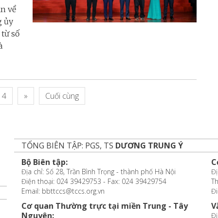
ận về
g ủy
từ số
à
4
»
Cuối cùng
TỔNG BIÊN TẬP: PGS, TS
DƯƠNG TRUNG Ý
Bộ Biên tập:
C
Địa chỉ: Số 28, Trần Bình Trọng - thành phố Hà Nội
Đị
Điện thoại: 024 39429753 - Fax: 024 39429754
T
Email: bbttccs@tccs.org.vn
Đi
Cơ quan Thường trực tại miền Trung - Tây
V
Nguyên:
Đị