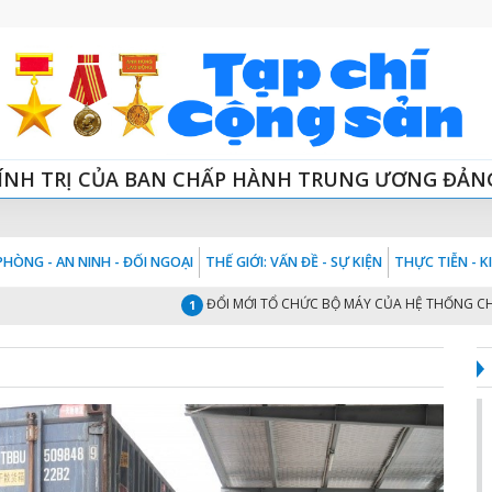
ÍNH TRỊ CỦA BAN CHẤP HÀNH TRUNG ƯƠNG ĐẢN
HÒNG - AN NINH - ĐỐI NGOẠI
THẾ GIỚI: VẤN ĐỀ - SỰ KIỆN
THỰC TIỄN - 
ĐỔI MỚI TỔ CHỨC BỘ MÁY CỦA HỆ THỐNG CHÍNH TR
1