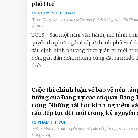
phố Huế
TS NGUYỄN THỊ CHÂU
Bí thư Đảng ủy, Hiệu trưởng Trường Chính trị Nguyễn Chí Than
uỷ Huế
TCCS - Sau một năm vận hành, mô hình chí
quyền địa phương hai cấp ở thành phố Huế đ
đầu định hình phương thức quản trị mới, trực
hơn, gần dân hơn, nhưng cũng đặt ra nhiều 
thức...
Cuộc thi chính luận về bảo vệ nền tản
tưởng của Đảng ủy các cơ quan Đảng 
ương: Những bài học kinh nghiệm và
cầu tiếp tục đổi mới trong kỷ nguyên 
TS PHẠM THỊ VUI
Phó Trưởng ban Ban Tuyên giáo và Dân vận, Đảng ủy các cơ 
Trung ương