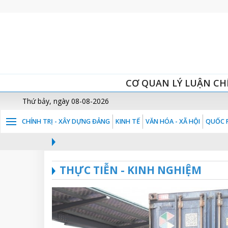
CƠ QUAN LÝ LUẬN CH
Thứ bảy, ngày 08-08-2026
CHÍNH TRỊ - XÂY DỰNG ĐẢNG
KINH TẾ
VĂN HÓA - XÃ HỘI
QUỐC P
THỰC TIỄN - KINH NGHIỆM