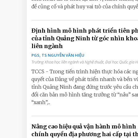
đề củng cố và phát huy vai trò của chính quyền
Định hình mô hình phát triển tiên p
của tỉnh Quảng Ninh từ góc nhìn kho
liên ngành
PGS, TS NGUYỄN VĂN HIỆU
Trường Khoa học liên ngành và Nghệ thuật, Đại học Quốc gia 
TCCS - Trong tiến trình hiện thực hóa các n
quyết của Đảng về phát triển nhanh và bền v
tỉnh Quảng Ninh đang đứng trước yêu cầu c
đổi căn bản mô hình tăng trưởng từ “nâu” s
“xanh”,...
Nâng cao hiệu quả vận hành mô hình
chính quyền địa phương hai cấp tại 