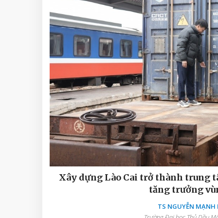
Xây dựng Lào Cai trở thành trung t
tăng trưởng vù
TS NGUYỄN MẠNH D
Trường Đại học Thủ Dầu Một