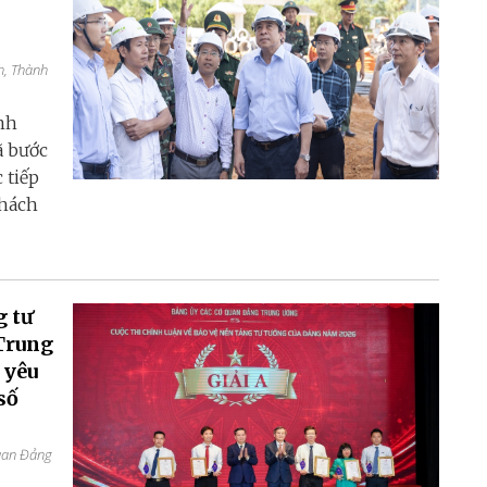
h, Thành
nh
ã bước
 tiếp
thách
g tư
Trung
 yêu
số
quan Đảng