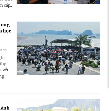
 cấp...
hong
a học
Hà Nội
ghị
ững,
huyển
ang
thành