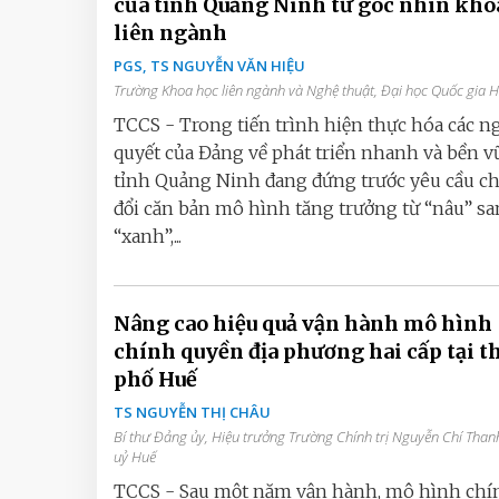
của tỉnh Quảng Ninh từ góc nhìn kho
liên ngành
PGS, TS NGUYỄN VĂN HIỆU
Trường Khoa học liên ngành và Nghệ thuật, Đại học Quốc gia 
TCCS - Trong tiến trình hiện thực hóa các n
quyết của Đảng về phát triển nhanh và bền v
tỉnh Quảng Ninh đang đứng trước yêu cầu c
đổi căn bản mô hình tăng trưởng từ “nâu” s
“xanh”,...
Nâng cao hiệu quả vận hành mô hình
chính quyền địa phương hai cấp tại 
phố Huế
TS NGUYỄN THỊ CHÂU
Bí thư Đảng ủy, Hiệu trưởng Trường Chính trị Nguyễn Chí Than
uỷ Huế
TCCS - Sau một năm vận hành, mô hình chí