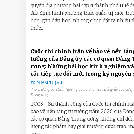
quyền địa phương hai cấp ở thành phố Huế đ
đầu định hình phương thức quản trị mới, trực
hơn, gần dân hơn, nhưng cũng đặt ra nhiều 
thức...
Cuộc thi chính luận về bảo vệ nền tản
tưởng của Đảng ủy các cơ quan Đảng 
ương: Những bài học kinh nghiệm và
cầu tiếp tục đổi mới trong kỷ nguyên 
TS PHẠM THỊ VUI
Phó Trưởng ban Ban Tuyên giáo và Dân vận, Đảng ủy các cơ 
Trung ương
TCCS - Sự thành công của Cuộc thi chính lu
bảo vệ nền tảng tư tưởng năm 2026 của Đản
các cơ quan Đảng Trung ương không chỉ đến 
lượng tác phẩm hay giải thưởng được trao, m
quan...