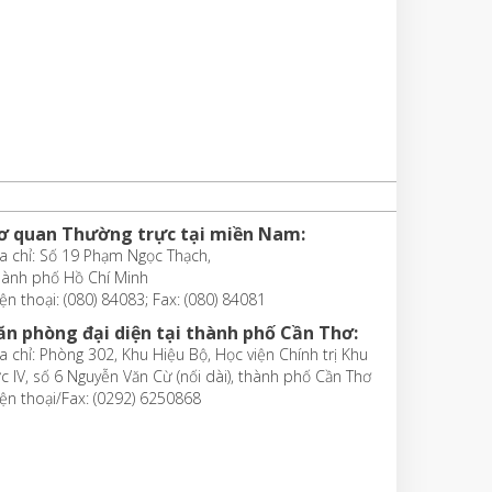
ơ quan Thường trực tại miền Nam:
a chỉ: Số 19 Phạm Ngọc Thạch,
hành phố Hồ Chí Minh
ện thoại: (080) 84083; Fax: (080) 84081
ăn phòng đại diện tại thành phố Cần Thơ:
a chỉ: Phòng 302, Khu Hiệu Bộ, Học viện Chính trị Khu
c IV, số 6 Nguyễn Văn Cừ (nối dài), thành phố Cần Thơ
ện thoại/Fax: (0292) 6250868