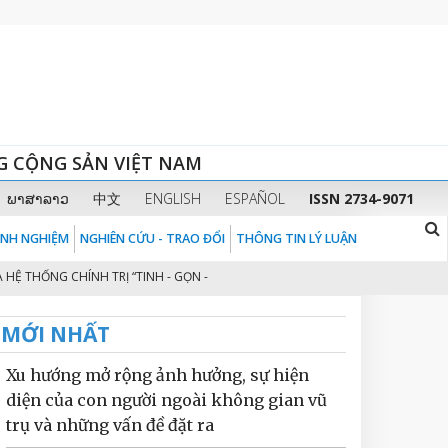
G CỘNG SẢN VIỆT NAM
ພາສາລາວ
中文
ENGLISH
ESPAÑOL
ISSN 2734-9071
KINH NGHIỆM
NGHIÊN CỨU - TRAO ĐỔI
THÔNG TIN LÝ LUẬN
HỐNG CHÍNH TRỊ “TINH - GỌN - MẠNH - HIỆU NĂNG - HIỆU LỰC - HIỆU QUẢ”
MỚI NHẤT
Xu hướng mở rộng ảnh hưởng, sự hiện
diện của con người ngoài không gian vũ
trụ và những vấn đề đặt ra