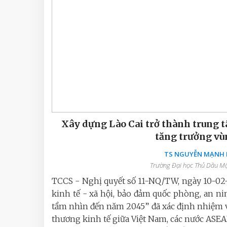
Xây dựng Lào Cai trở thành trung t
tăng trưởng vù
TS NGUYỄN MẠNH D
Trường Đại học Thủ Dầu Một
TCCS - Nghị quyết số 11-NQ/TW, ngày 10-02-
kinh tế - xã hội, bảo đảm quốc phòng, an n
tầm nhìn đến năm 2045” đã xác định nhiệm v
thương kinh tế giữa Việt Nam, các nước ASE