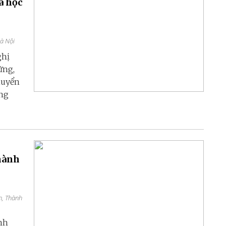
a học
Hà Nội
ghị
ững,
huyển
ang
thành
h, Thành
nh