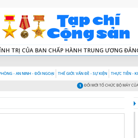
ÍNH TRỊ CỦA BAN CHẤP HÀNH TRUNG ƯƠNG ĐẢN
HÒNG - AN NINH - ĐỐI NGOẠI
THẾ GIỚI: VẤN ĐỀ - SỰ KIỆN
THỰC TIỄN - 
ĐỔI MỚI TỔ CHỨC BỘ MÁY CỦA HỆ T
1