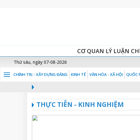
CƠ QUAN LÝ LUẬN CH
Thứ sáu, ngày 07-08-2026
CHÍNH TRỊ - XÂY DỰNG ĐẢNG
KINH TẾ
VĂN HÓA - XÃ HỘI
QUỐC P
THỰC TIỄN - KINH NGHIỆM