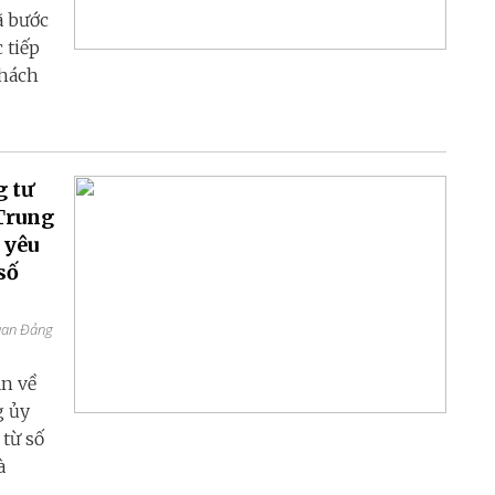
ã bước
 tiếp
thách
g tư
Trung
 yêu
số
quan Đảng
ận về
g ủy
từ số
à