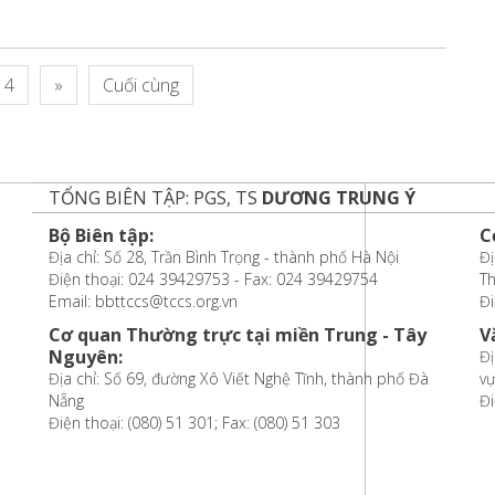
4
»
Cuối cùng
TỔNG BIÊN TẬP: PGS, TS
DƯƠNG TRUNG Ý
Bộ Biên tập:
C
Địa chỉ: Số 28, Trần Bình Trọng - thành phố Hà Nội
Đị
Điện thoại: 024 39429753 - Fax: 024 39429754
T
Email: bbttccs@tccs.org.vn
Đi
Cơ quan Thường trực tại miền Trung - Tây
V
Nguyên:
Đị
Địa chỉ: Số 69, đường Xô Viết Nghệ Tĩnh, thành phố Đà
vự
Nẵng
Đi
Điện thoại: (080) 51 301; Fax: (080) 51 303