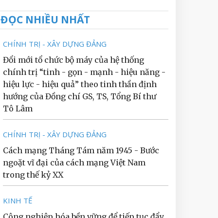
ĐỌC NHIỀU NHẤT
CHÍNH TRỊ - XÂY DỰNG ĐẢNG
Đổi mới tổ chức bộ máy của hệ thống
chính trị “tinh - gọn - mạnh - hiệu năng -
hiệu lực - hiệu quả” theo tinh thần định
hướng của Đồng chí GS, TS, Tổng Bí thư
Tô Lâm
CHÍNH TRỊ - XÂY DỰNG ĐẢNG
Cách mạng Tháng Tám năm 1945 - Bước
ngoặt vĩ đại của cách mạng Việt Nam
trong thế kỷ XX
KINH TẾ
Công nghiệp hóa bền vững để tiếp tục đẩy