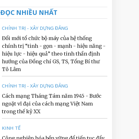
ĐỌC NHIỀU NHẤT
CHÍNH TRỊ - XÂY DỰNG ĐẢNG
Đổi mới tổ chức bộ máy của hệ thống
chính trị “tinh - gọn - mạnh - hiệu năng -
hiệu lực - hiệu quả” theo tinh thần định
hướng của Đồng chí GS, TS, Tổng Bí thư
Tô Lâm
CHÍNH TRỊ - XÂY DỰNG ĐẢNG
Cách mạng Tháng Tám năm 1945 - Bước
ngoặt vĩ đại của cách mạng Việt Nam
trong thế kỷ XX
KINH TẾ
Công nghiệp hóa bền vững để tiếp tục đẩy