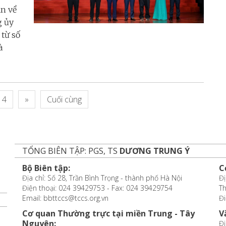
ận về
g ủy
từ số
à
4
»
Cuối cùng
TỔNG BIÊN TẬP: PGS, TS
DƯƠNG TRUNG Ý
Bộ Biên tập:
C
Địa chỉ: Số 28, Trần Bình Trọng - thành phố Hà Nội
Đị
Điện thoại: 024 39429753 - Fax: 024 39429754
T
Email: bbttccs@tccs.org.vn
Đi
Cơ quan Thường trực tại miền Trung - Tây
V
Nguyên:
Đị