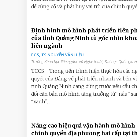
đề củng cố và phát huy vai trò của chính quyền
Định hình mô hình phát triển tiên p
của tỉnh Quảng Ninh từ góc nhìn kho
liên ngành
PGS, TS NGUYỄN VĂN HIỆU
Trường Khoa học liên ngành và Nghệ thuật, Đại học Quốc gia 
TCCS - Trong tiến trình hiện thực hóa các n
quyết của Đảng về phát triển nhanh và bền v
tỉnh Quảng Ninh đang đứng trước yêu cầu c
đổi căn bản mô hình tăng trưởng từ “nâu” s
“xanh”,...
Nâng cao hiệu quả vận hành mô hình
chính quyền địa phương hai cấp tại 