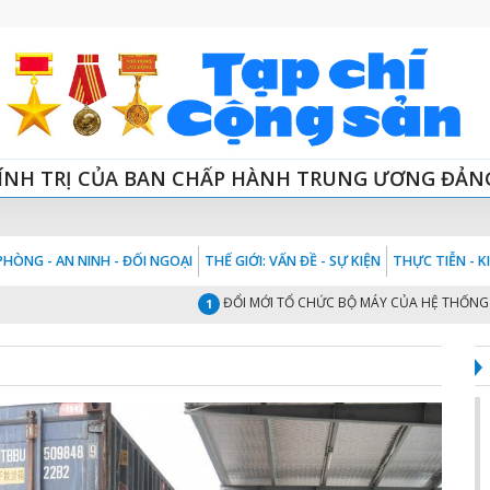
ÍNH TRỊ CỦA BAN CHẤP HÀNH TRUNG ƯƠNG ĐẢN
HÒNG - AN NINH - ĐỐI NGOẠI
THẾ GIỚI: VẤN ĐỀ - SỰ KIỆN
THỰC TIỄN - 
ĐỔI MỚI TỔ CHỨC BỘ MÁY CỦA HỆ THỐNG CHÍNH
1