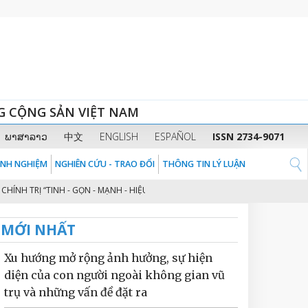
G CỘNG SẢN VIỆT NAM
ພາສາລາວ
中文
ENGLISH
ESPAÑOL
ISSN 2734-9071
KINH NGHIỆM
NGHIÊN CỨU - TRAO ĐỔI
THÔNG TIN LÝ LUẬN
 TRỊ “TINH - GỌN - MẠNH - HIỆU NĂNG - HIỆU LỰC - HIỆU QUẢ” THEO TINH
MỚI NHẤT
Xu hướng mở rộng ảnh hưởng, sự hiện
diện của con người ngoài không gian vũ
trụ và những vấn đề đặt ra