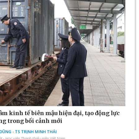
âm kinh tế biên mậu hiện đại, tạo động lực
ng trong bối cảnh mới
ŨNG - TS TRỊNH MINH THÁI
 - Học viện Thanh thiếu niên Việt Nam