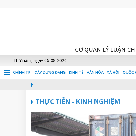
CƠ QUAN LÝ LUẬN CH
Thứ năm, ngày 06-08-2026
CHÍNH TRỊ - XÂY DỰNG ĐẢNG
KINH TẾ
VĂN HÓA - XÃ HỘI
QUỐC P
THỰC TIỄN - KINH NGHIỆM