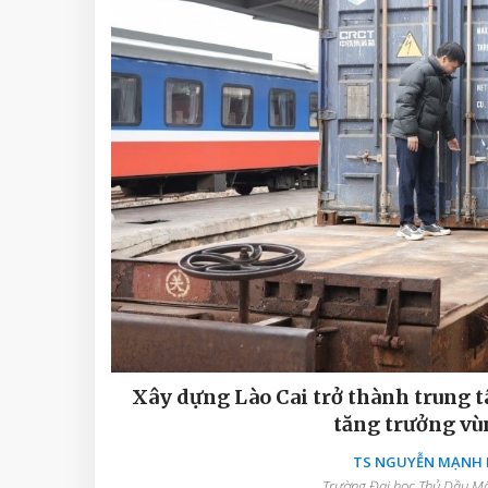
Xây dựng Lào Cai trở thành trung t
tăng trưởng vù
TS NGUYỄN MẠNH D
Trường Đại học Thủ Dầu Một