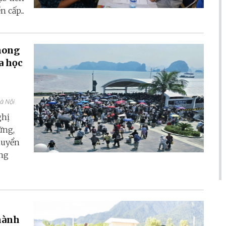
 cấp...
hong
a học
Hà Nội
ghị
ững,
huyển
ang
thành