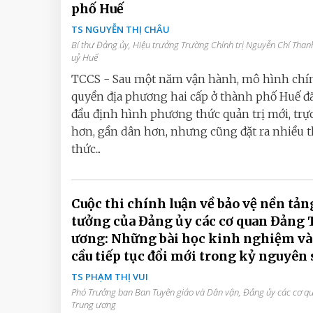
phố Huế
TS NGUYỄN THỊ CHÂU
Bí thư Đảng ủy, Hiệu trưởng Trường Chính trị Nguyễn Chí Than
uỷ Huế
TCCS - Sau một năm vận hành, mô hình chí
quyền địa phương hai cấp ở thành phố Huế đ
đầu định hình phương thức quản trị mới, trực
hơn, gần dân hơn, nhưng cũng đặt ra nhiều 
thức...
Cuộc thi chính luận về bảo vệ nền tản
tưởng của Đảng ủy các cơ quan Đảng 
ương: Những bài học kinh nghiệm và
cầu tiếp tục đổi mới trong kỷ nguyên 
TS PHẠM THỊ VUI
Phó Trưởng ban Ban Tuyên giáo và Dân vận, Đảng ủy các cơ 
Trung ương