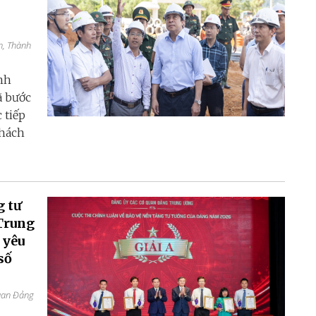
h, Thành
nh
ã bước
 tiếp
thách
g tư
Trung
 yêu
số
quan Đảng