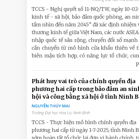
TCCS - Nghị quyết số 11-NQ/TW, ngày 10-02-
kinh tế - xã hội, bảo đảm quốc phòng, an n
tầm nhìn đến năm 2045” đã xác định nhiệm v
thương kinh tế giữa Việt Nam, các nước ASE
nhập quốc tế sâu rộng, chuyển đổi số mạnh 
cần chuyển từ mô hình cửa khẩu thiên về t
biên mậu tích hợp, có năng lực tổ chức, cung
p
Phát huy vai trò của chính quyền địa
phương hai cấp trong bảo đảm an sin
hội và công bằng xã hội ở tỉnh Ninh 
NGUYỄN THÚY MAI
Trường Đại học Hoa Lư, Ninh Bình
TCCS - Thực hiện mô hình chính quyền địa
phương hai cấp từ ngày 1-7-2025, tỉnh Ninh 
sớm hoàn tất tổ chức lại đơn vị hành chính, t