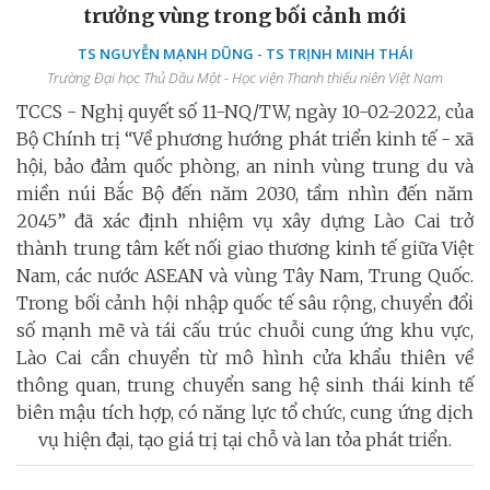
trưởng vùng trong bối cảnh mới
TS NGUYỄN MẠNH DŨNG - TS TRỊNH MINH THÁI
Trường Đại học Thủ Dầu Một - Học viện Thanh thiếu niên Việt Nam
TCCS - Nghị quyết số 11-NQ/TW, ngày 10-02-2022, của
Bộ Chính trị “Về phương hướng phát triển kinh tế - xã
hội, bảo đảm quốc phòng, an ninh vùng trung du và
miền núi Bắc Bộ đến năm 2030, tầm nhìn đến năm
2045” đã xác định nhiệm vụ xây dựng Lào Cai trở
thành trung tâm kết nối giao thương kinh tế giữa Việt
Nam, các nước ASEAN và vùng Tây Nam, Trung Quốc.
Trong bối cảnh hội nhập quốc tế sâu rộng, chuyển đổi
số mạnh mẽ và tái cấu trúc chuỗi cung ứng khu vực,
Lào Cai cần chuyển từ mô hình cửa khẩu thiên về
thông quan, trung chuyển sang hệ sinh thái kinh tế
biên mậu tích hợp, có năng lực tổ chức, cung ứng dịch
vụ hiện đại, tạo giá trị tại chỗ và lan tỏa phát triển.