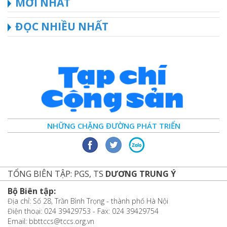
MỚI NHẤT
ĐỌC NHIỀU NHẤT
NHỮNG CHẶNG ĐƯỜNG PHÁT TRIỂN
TỔNG BIÊN TẬP: PGS, TS
DƯƠNG TRUNG Ý
Bộ Biên tập:
Địa chỉ: Số 28, Trần Bình Trọng - thành phố Hà Nội
Điện thoại: 024 39429753 - Fax: 024 39429754
Email: bbttccs@tccs.org.vn