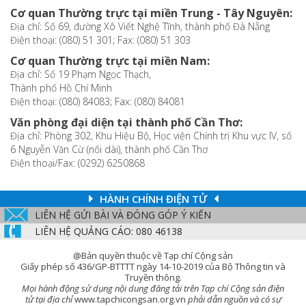
Cơ quan Thường trực tại miền Trung - Tây Nguyên:
Địa chỉ: Số 69, đường Xô Viết Nghệ Tĩnh, thành phố Đà Nẵng
Điện thoại: (080) 51 301; Fax: (080) 51 303
Cơ quan Thường trực tại miền Nam:
Địa chỉ: Số 19 Phạm Ngọc Thạch,
Thành phố Hồ Chí Minh
Điện thoại: (080) 84083; Fax: (080) 84081
Văn phòng đại diện tại thành phố Cần Thơ:
Địa chỉ: Phòng 302, Khu Hiệu Bộ, Học viện Chính trị Khu vực IV, số
6 Nguyễn Văn Cừ (nối dài), thành phố Cần Thơ
Điện thoại/Fax: (0292) 6250868
HÀNH CHÍNH ĐIỆN TỬ
LIÊN HỆ GỬI BÀI VÀ ĐÓNG GÓP Ý KIẾN
LIÊN HỆ QUẢNG CÁO: 080 46138
@Bản quyền thuộc về Tạp chí Cộng sản
Giấy phép số 436/GP-BTTTT ngày 14-10-2019 của Bộ Thông tin và
Truyền thông.
Mọi hành động sử dụng nội dung đăng tải trên Tạp chí Cộng sản điện
tử tại địa chỉ
www.tapchicongsan.org.vn
phải dẫn nguồn và có sự