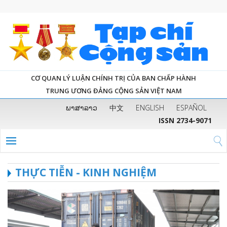
CƠ QUAN LÝ LUẬN CHÍNH TRỊ CỦA BAN CHẤP HÀNH
TRUNG ƯƠNG ĐẢNG CỘNG SẢN VIỆT NAM
ພາສາລາວ
中文
ENGLISH
ESPAÑOL
ISSN 2734-9071
THỰC TIỄN - KINH NGHIỆM