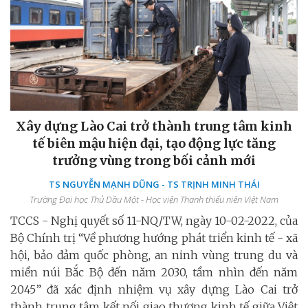
Xây dựng Lào Cai trở thành trung tâm kinh
tế biên mậu hiện đại, tạo động lực tăng
trưởng vùng trong bối cảnh mới
TS NGUYỄN MẠNH DŨNG - TS TRỊNH MINH THÁI
Trường Đại học Thủ Dầu Một - Học viện Thanh thiếu niên Việt Nam
TCCS - Nghị quyết số 11-NQ/TW, ngày 10-02-2022, của
Bộ Chính trị “Về phương hướng phát triển kinh tế - xã
hội, bảo đảm quốc phòng, an ninh vùng trung du và
miền núi Bắc Bộ đến năm 2030, tầm nhìn đến năm
2045” đã xác định nhiệm vụ xây dựng Lào Cai trở
thành trung tâm kết nối giao thương kinh tế giữa Việt