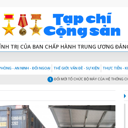
ÍNH TRỊ CỦA BAN CHẤP HÀNH TRUNG ƯƠNG ĐẢN
HÒNG - AN NINH - ĐỐI NGOẠI
THẾ GIỚI: VẤN ĐỀ - SỰ KIỆN
THỰC TIỄN - 
ĐỔI MỚI TỔ CHỨC BỘ MÁY CỦA HỆ THỐNG CHÍNH TR
1