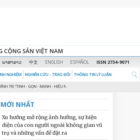
G CỘNG SẢN VIỆT NAM
ພາສາລາວ
中文
ENGLISH
ESPAÑOL
ISSN 2734-9071
KINH NGHIỆM
NGHIÊN CỨU - TRAO ĐỔI
THÔNG TIN LÝ LUẬN
Ị “TINH - GỌN - MẠNH - HIỆU NĂNG - HIỆU LỰC - HIỆU QUẢ” THEO TINH TH
MỚI NHẤT
Xu hướng mở rộng ảnh hưởng, sự hiện
diện của con người ngoài không gian vũ
trụ và những vấn đề đặt ra