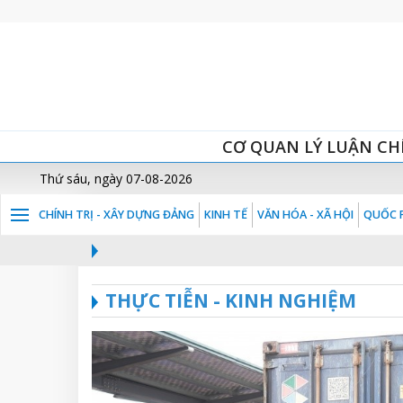
CƠ QUAN LÝ LUẬN CH
Thứ sáu, ngày 07-08-2026
CHÍNH TRỊ - XÂY DỰNG ĐẢNG
KINH TẾ
VĂN HÓA - XÃ HỘI
QUỐC P
THỰC TIỄN - KINH NGHIỆM