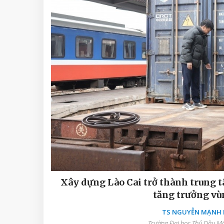
Xây dựng Lào Cai trở thành trung t
tăng trưởng vù
TS NGUYỄN MẠNH D
Trường Đại học Thủ Dầu Một