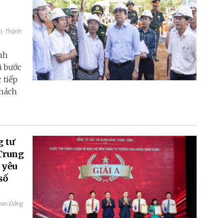
h, Thành
nh
ã bước
 tiếp
thách
g tư
Trung
 yêu
số
quan Đảng