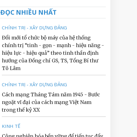
ĐỌC NHIỀU NHẤT
CHÍNH TRỊ - XÂY DỰNG ĐẢNG
Đổi mới tổ chức bộ máy của hệ thống
chính trị “tinh - gọn - mạnh - hiệu năng -
hiệu lực - hiệu quả” theo tinh thần định
hướng của Đồng chí GS, TS, Tổng Bí thư
Tô Lâm
CHÍNH TRỊ - XÂY DỰNG ĐẢNG
Cách mạng Tháng Tám năm 1945 - Bước
ngoặt vĩ đại của cách mạng Việt Nam
trong thế kỷ XX
KINH TẾ
Công nghiệp hóa bền vững để tiếp tục đẩy