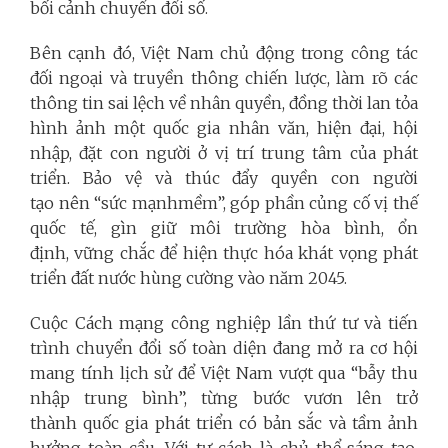
bối cảnh chuyển đổi số.
Bên cạnh đó, Việt Nam chủ động trong công tác
đối ngoại và truyền thông chiến lược, làm rõ các
thông tin sai lệch về nhân quyền, đồng thời lan tỏa
hình ảnh một quốc gia nhân văn, hiện đại, hội
nhập, đặt con người ở vị trí trung tâm của phát
triển. Bảo vệ và thúc đẩy quyền con người
tạo nên “sức mạnhmềm”, góp phần củng cố vị thế
quốc tế, gìn giữ môi trường hòa bình, ổn
định, vững chắc để hiện thực hóa khát vọng phát
triển đất nước hùng cường vào năm 2045.
Cuộc Cách mạng công nghiệp lần thứ tư và tiến
trình chuyển đổi số toàn diện đang mở ra cơ hội
mang tính lịch sử để Việt Nam vượt qua “bẫy thu
nhập trung bình”, từng bước vươn lên trở
thành quốc gia phát triển có bản sắc và tầm ảnh
hưởng toàn cầu. Với tư cách là chủ thể sáng tạo,