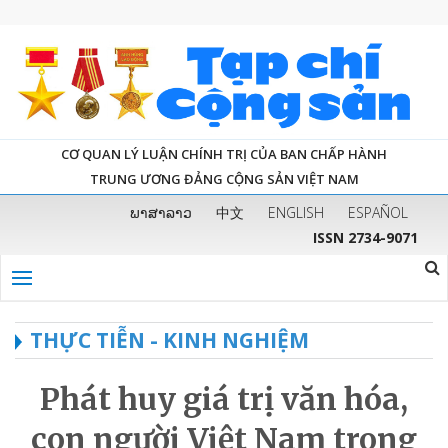
CƠ QUAN LÝ LUẬN CHÍNH TRỊ CỦA BAN CHẤP HÀNH
TRUNG ƯƠNG ĐẢNG CỘNG SẢN VIỆT NAM
ພາສາລາວ
中文
ENGLISH
ESPAÑOL
ISSN 2734-9071
THỰC TIỄN - KINH NGHIỆM
Phát huy giá trị văn hóa,
con người Việt Nam trong