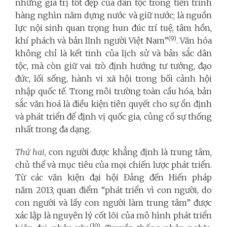
những giá trị tốt đẹp của dân tộc trong tiến trình
hàng nghìn năm dựng nước và giữ nước; là nguồn
lực nội sinh quan trọng hun đúc trí tuệ, tâm hồn,
(9)
khí phách và bản lĩnh người Việt Nam”
. Văn hóa
không chỉ là kết tinh của lịch sử và bản sắc dân
tộc, mà còn giữ vai trò định hướng tư tưởng, đạo
đức, lối sống, hành vi xã hội trong bối cảnh hội
nhập quốc tế. Trong môi trường toàn cầu hóa, bản
sắc văn hoá là điều kiện tiên quyết cho sự ổn định
và phát triển để định vị quốc gia, củng cố sự thống
nhất trong đa dạng.
Thứ hai
, con người được khẳng định là trung tâm,
chủ thể và mục tiêu của mọi chiến lược phát triển.
Từ các văn kiện đại hội Đảng đến Hiến pháp
năm 2013, quan điểm “phát triển vì con người, do
con người và lấy con người làm trung tâm” được
xác lập là nguyên lý cốt lõi của mô hình phát triển
(10)