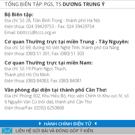
TỔNG BIÊN TẬP: PGS, TS
DƯƠNG TRUNG Ý
Bộ Biên tập:
Địa chỉ: Số 28, Trần Bình Trọng - thành phố Hà Nội
Điện thoại: 024 39429753 - Fax: 024 39429754
Email: bbttccs@tccs.org.vn
Cơ quan Thường trực tại miền Trung - Tây Nguyên:
Địa chỉ: Số 69, đường Xô Viết Nghệ Tĩnh, thành phố Đà Nẵng
Điện thoại: (080) 51 301; Fax: (080) 51 303
Cơ quan Thường trực tại miền Nam:
Địa chỉ: Số 19 Phạm Ngọc Thạch,
Thành phố Hồ Chí Minh
Điện thoại: (080) 84083; Fax: (080) 84081
Văn phòng đại diện tại thành phố Cần Thơ:
Địa chỉ: Phòng 302, Khu Hiệu Bộ, Học viện Chính trị Khu vực IV, số
6 Nguyễn Văn Cừ (nối dài), thành phố Cần Thơ
Điện thoại/Fax: (0292) 6250868
HÀNH CHÍNH ĐIỆN TỬ
LIÊN HỆ GỬI BÀI VÀ ĐÓNG GÓP Ý KIẾN