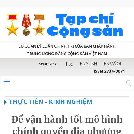
CƠ QUAN LÝ LUẬN CHÍNH TRỊ CỦA BAN CHẤP HÀNH
TRUNG ƯƠNG ĐẢNG CỘNG SẢN VIỆT NAM
ພາສາລາວ
中文
ENGLISH
ESPAÑOL
ISSN 2734-9071
THỰC TIỄN - KINH NGHIỆM
Để vận hành tốt mô hình
chính quyền địa phương