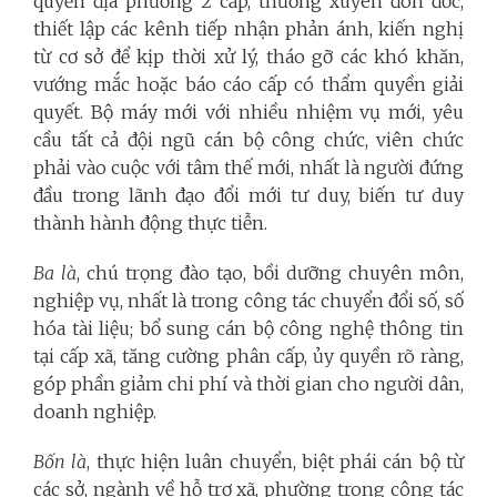
quyền địa phương 2 cấp, thường xuyên đôn đốc,
thiết lập các kênh tiếp nhận phản ánh, kiến nghị
từ cơ sở để kịp thời xử lý, tháo gỡ các khó khăn,
vướng mắc hoặc báo cáo cấp có thẩm quyền giải
quyết. Bộ máy mới với nhiều nhiệm vụ mới, yêu
cầu tất cả đội ngũ cán bộ công chức, viên chức
phải vào cuộc với tâm thế mới, nhất là người đứng
đầu trong lãnh đạo đổi mới tư duy, biến tư duy
thành hành động thực tiễn.
Ba là
, chú trọng đào tạo, bồi dưỡng chuyên môn,
nghiệp vụ, nhất là trong công tác chuyển đổi số, số
hóa tài liệu; bổ sung cán bộ công nghệ thông tin
tại cấp xã, tăng cường phân cấp, ủy quyền rõ ràng,
góp phần giảm chi phí và thời gian cho người dân,
doanh nghiệp.
Bốn là
, thực hiện luân chuyển, biệt phái cán bộ từ
các sở, ngành về hỗ trợ xã, phường trong công tác