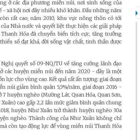
g ở các địa phương miền núi, nơi sinh sống của
 tế - xã hội nơi đây nhiều khó khăn. Đầu những năm
 còn rất cao; năm 2010, khu vực nông thôn có tới
ủa Nhà nước và quyết liệt thực hiện các giải pháp
Thanh Hóa đã chuyển biến tích cực, tăng trưởng
hiểu số đạt khá, đời sống vật chất, tinh thần được
 Nghị quyết số 09-NQ/TU về tăng cường lãnh đạo
ở các huyện miền núi đến năm 2020 - đây là một
 lực cho vùng cao. Kết quả rất ấn tượng: giai đoạn
iền núi giảm bình quân 5,5%/năm, giai đoạn 2016 -
ở 7 huyện nghèo (Mường Lát, Quan Hóa, Quan Sơn,
Xuân) cao gấp 2,2 lần mức giảm bình quân chung
2018, huyện Như Xuân trở thành huyện nghèo 30a
huyện nghèo. Thành công của Như Xuân không chỉ
g mà còn tạo động lực để vùng miền núi Thanh Hóa