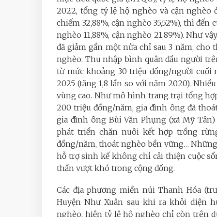
2022, tổng tỷ lệ hộ nghèo và cận nghèo 
chiếm 32,88%, cận nghèo 35,52%), thì đến 
nghèo 11,88%, cận nghèo 21,89%). Như vậ
đã giảm gần một nửa chỉ sau 3 năm, cho t
nghèo. Thu nhập bình quân đầu người trên
từ mức khoảng 30 triệu đồng/người cuối 
2025 (tăng 1,8 lần so với năm 2020). Nhi
vùng cao. Như mô hình trang trại tổng hợ
200 triệu đồng/năm, gia đình ông đã thoá
gia đình ông Bùi Văn Phụng (xã Mỹ Tân) 
phát triển chăn nuôi kết hợp trồng rừn
đồng/năm, thoát nghèo bền vững… Những 
hỗ trợ sinh kế không chỉ cải thiện cuộc s
thần vượt khó trong cộng đồng.
Các địa phương miền núi Thanh Hóa (trướ
Huyện Như Xuân sau khi ra khỏi diện hu
nghèo, hiện tỷ lệ hộ nghèo chỉ còn trên 