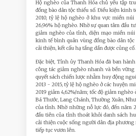
Hộ nghèo của Thanh Hóa chủ yếu tập trun
đồng bào dân tộc thiểu số. Điều kiện kinh
2010, tỷ lệ hộ nghèo ở khu vực miền núi
26,96% hộ nghèo. Nhờ sự quan tâm đầu tư c
giảm nghèo của tỉnh, diện mạo miền núi 
kinh tế bình quân vùng đồng bào dân tộc t
cải thiện, kết cấu hạ tầng dần được củng cố.
Đặc biệt, Tỉnh ủy Thanh Hóa đã ban hành
công tác giảm nghèo nhanh và bền vững 
quyết sách chiến lược nhằm huy động nguồn
2013 - 2015, tỷ lệ hộ nghèo ở các huyện m
2019 giảm 4,62%/năm; tốc độ giảm nghèo 
Bá Thước, Lang Chánh, Thường Xuân, Như 
của tỉnh. Nhờ những nỗ lực đó, đến năm 
đầu tiên của tỉnh thoát khỏi danh sách 
cải thiện cuộc sống người dân địa phươn
tiếp tục vươn lên.