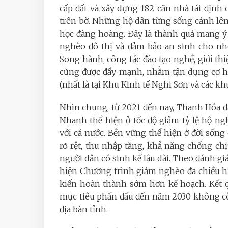
cấp đất và xây dựng 182 căn nhà tái định 
trên bờ. Những hộ dân từng sống cảnh lên
học đàng hoàng. Đây là thành quả mang ý
nghèo đô thị và đảm bảo an sinh cho nhó
Song hành, công tác đào tạo nghề, giới th
cũng được đẩy mạnh, nhằm tận dụng cơ hộ
(nhất là tại Khu Kinh tế Nghi Sơn và các kh
Nhìn chung, từ 2021 đến nay, Thanh Hóa 
Nhanh thể hiện ở tốc độ giảm tỷ lệ hộ n
với cả nước. Bền vững thể hiện ở đời sốn
rõ rệt, thu nhập tăng, khả năng chống ch
người dân có sinh kế lâu dài. Theo đánh 
hiện Chương trình giảm nghèo đa chiều hiệ
kiến hoàn thành sớm hơn kế hoạch. Kết q
mục tiêu phấn đấu đến năm 2030 không cò
địa bàn tỉnh.