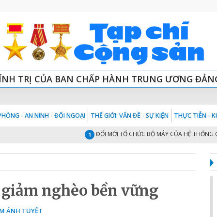
ÍNH TRỊ CỦA BAN CHẤP HÀNH TRUNG ƯƠNG ĐẢN
HÒNG - AN NINH - ĐỐI NGOẠI
THẾ GIỚI: VẤN ĐỀ - SỰ KIỆN
THỰC TIỄN - 
ĐỔI MỚI TỔ CHỨC BỘ MÁY CỦA HỆ THỐNG CHÍNH T
1
 giảm nghèo bền vững
M ÁNH TUYẾT