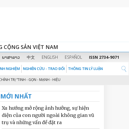
G CỘNG SẢN VIỆT NAM
ພາສາລາວ
中文
ENGLISH
ESPAÑOL
ISSN 2734-9071
KINH NGHIỆM
NGHIÊN CỨU - TRAO ĐỔI
THÔNG TIN LÝ LUẬN
RỊ “TINH - GỌN - MẠNH - HIỆU NĂNG - HIỆU LỰC - HIỆU QUẢ” THEO TINH TH
MỚI NHẤT
Xu hướng mở rộng ảnh hưởng, sự hiện
diện của con người ngoài không gian vũ
trụ và những vấn đề đặt ra