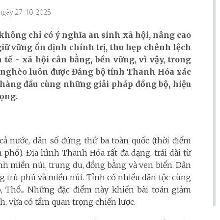
 ngày 27-10-2025
hông chỉ có ý nghĩa an sinh xã hội, nâng cao
iữ vững ổn định chính trị, thu hẹp chênh lệch
tế - xã hội cân bằng, bền vững, vì vậy, trong
m nghèo luôn được Đảng bộ tỉnh Thanh Hóa xác
 hàng đầu cùng những giải pháp đồng bộ, hiệu
rọng.
 cả nước, dân số đứng thứ ba toàn quốc (thời điểm
h phố). Địa hình Thanh Hóa rất đa dạng, trải dài từ
nh miền núi, trung du, đồng bằng và ven biển. Dân
 trù phú và miền núi. Tỉnh có nhiều dân tộc cùng
, Thổ... Những đặc điểm này khiến bài toán giảm
, vừa có tầm quan trọng chiến lược.