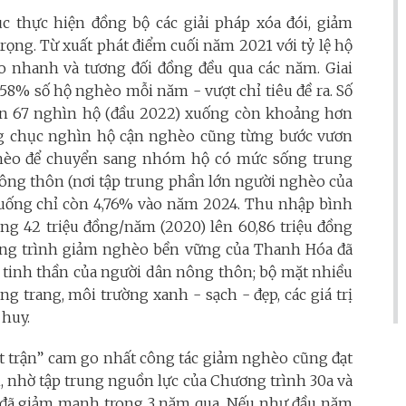
ục thực hiện đồng bộ các giải pháp xóa đói, giảm
rọng. Từ xuất phát điểm cuối năm 2021 với tỷ lệ hộ
o nhanh và tương đối đồng đều qua các năm. Giai
58% số hộ nghèo mỗi năm - vượt chỉ tiêu đề ra. Số
ơn 67 nghìn hộ (đầu 2022) xuống còn khoảng hơn
ng chục nghìn hộ cận nghèo cũng từng bước vươn
ghèo để chuyển sang nhóm hộ có mức sống trung
nông thôn (nơi tập trung phần lớn người nghèo của
uống chỉ còn 4,76% vào năm 2024. Thu nhập bình
ng 42 triệu đồng/năm (2020) lên 60,86 triệu đồng
hương trình giảm nghèo bền vững của Thanh Hóa đã
t, tinh thần của người dân nông thôn; bộ mặt nhiều
ng trang, môi trường xanh - sạch - đẹp, các giá trị
 huy.
t trận” cam go nhất công tác giảm nghèo cũng đạt
h, nhờ tập trung nguồn lực của Chương trình 30a và
o đã giảm mạnh trong 3 năm qua. Nếu như đầu năm