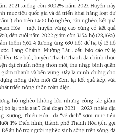
 năm 2021 xuống còn 30,02% năm 2023. Huyện này
h mục tiêu quốc gia và đã triển khai hàng loạt dự
 cầm...) cho trên 1.400 hộ nghèo, cận nghèo, kết quả
Quan Hóa - một huyện vùng cao cũng có kết quả
5%), đến cuối năm 2022 giảm còn 3.154 hộ (28,16%).
ảm thêm 5,62% (tương ứng 630 hộ) để hạ tỷ lệ hộ
ớc, Lang Chánh, Mường Lát… đều báo cáo tỷ lệ
 lên. Đặc biệt, huyện Thạch Thành đã chính thức
yện đạt chuẩn nông thôn mới, thu nhập bình quân
hèo giảm nhanh và bền vững. Đây là minh chứng cho
dựng nông thôn mới đã đem lại kết quả kép, vừa
phát triển nông thôn toàn diện.
 lượng hộ nghèo không lớn nhưng công tác giảm
bỏ lại phía sau”. Giai đoạn 2021 - 2023, nhiều địa
 Xương, Thiệu Hóa… đã “về đích” sớm mục tiêu
dưới 1%. Điển hình, thành phố Thanh Hóa (tên gọi
ả Đề án hỗ trợ người nghèo sinh sống trên sông, đã