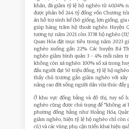
khăn, đã giảm tỷ lệ hộ nghèo từ 40,04%
được phân bổ 244 tỷ đồng vốn Chương trìn
án hỗ trợ sinh kế (bò giống, lợn giống, gia
giúp hàng trăm hộ thoát nghèo. Huyện 
tương tự: năm 2021 còn 3.738 hộ nghèo (33,
Quan Hóa đặt mục tiêu trong năm 2023 gi
nghèo xuống gần 22%. Các huyện Bá Thư
nghèo giảm bình quân 3 - 4% mỗi năm trở
không còn xã nghèo: 100% số xã trong hu
đầu người đạt 50 triệu đồng, tỷ lệ hộ ng
thấy chủ trương gắn giảm nghèo với xây 
nâng cao đời sống người dân vừa thúc đẩy 
Ở khu vực đồng bằng và đô thị, tuy số
nghèo cũng được chú trọng để “không ai bị 
phương đồng bằng như Hoằng Hóa, Quảng
giảm nghèo, hiện tỷ lệ hộ nghèo chỉ còn 
cũ) và các vùng phụ cận triển khai hiệu qu