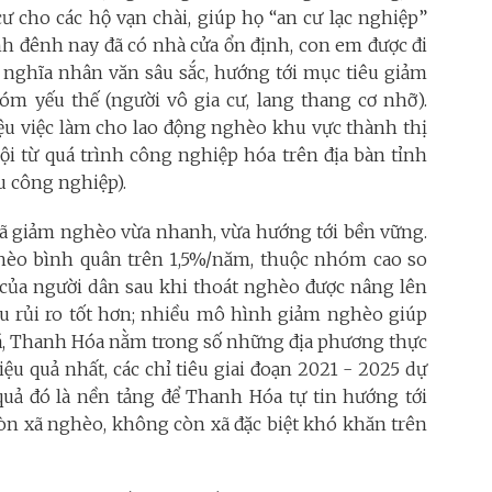
cư cho các hộ vạn chài, giúp họ “an cư lạc nghiệp”
h đênh nay đã có nhà cửa ổn định, con em được đi
 nghĩa nhân văn sâu sắc, hướng tới mục tiêu giảm
m yếu thế (người vô gia cư, lang thang cơ nhỡ).
iệu việc làm cho lao động nghèo khu vực thành thị
i từ quá trình công nghiệp hóa trên địa bàn tỉnh
u công nghiệp).
đã giảm nghèo vừa nhanh, vừa hướng tới bền vững.
ghèo bình quân trên 1,5%/năm, thuộc nhóm cao so
g của người dân sau khi thoát nghèo được nâng lên
ịu rủi ro tốt hơn; nhiều mô hình giảm nghèo giúp
giá, Thanh Hóa nằm trong số những địa phương thực
u quả nhất, các chỉ tiêu giai đoạn 2021 - 2025 dự
uả đó là nền tảng để Thanh Hóa tự tin hướng tới
n xã nghèo, không còn xã đặc biệt khó khăn trên