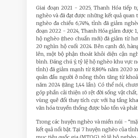
Giai đoạn 2021 - 2025, Thanh Hóa tiếp t
nghèo và đã đạt được những kết quả quan t
nghèo đa chiều 6,74%, tỉnh đã giảm nghè
đoạn 2022 - 2024, Thanh Hóa giảm được 1,
hộ nghèo (theo chuẩn mới) đã giảm từ h
20 nghìn hộ cuối 2024. Bên cạnh đó, hà
lên, một bộ phận thoát khỏi diện cận n
bình. Đáng chú ý, tỷ lệ hộ nghèo khu vực 
tỉnh) đã giảm mạnh từ 8,86% năm 2020 x
quân đầu người ở nông thôn tăng từ khoả
năm 2024 (tăng 1,44 lần). Có thể nói, c
góp phần cải thiện rõ rệt đời sống vật chấ
vùng quê đổi thay tích cực với hạ tầng kha
văn hóa truyền thống được bảo tồn và phát
Trong các huyện nghèo và miền núi - “mặ
kết quả nổi bật. Tại 7 huyện nghèo của tỉn
mục tiêu quốc gia (MTQG), tỷ lệ hộ nghè