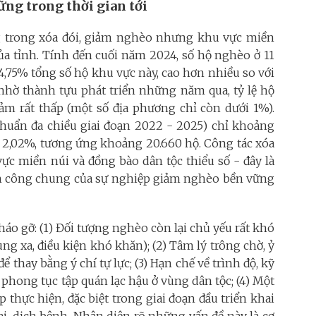
ững trong thời gian tới
g trong xóa đói, giảm nghèo nhưng khu vực miền
a tỉnh. Tính đến cuối năm 2024, số hộ nghèo ở 11
4,75% tổng số hộ khu vực này, cao hơn nhiều so với
nhờ thành tựu phát triển những năm qua, tỷ lệ hộ
ảm rất thấp (một số địa phương chỉ còn dưới 1%).
chuẩn đa chiều giai đoạn 2022 - 2025) chỉ khoảng
 2,02%, tương ứng khoảng 20.660 hộ. Công tác xóa
ực miền núi và đồng bào dân tộc thiểu số - đây là
ành công chung của sự nghiệp giảm nghèo bền vững
háo gỡ: (1) Đối tượng nghèo còn lại chủ yếu rất khó
ùng xa, điều kiện khó khăn); (2) Tâm lý trông chờ, ỷ
ể thay bằng ý chí tự lực; (3) Hạn chế về trình độ, kỹ
phong tục tập quán lạc hậu ở vùng dân tộc; (4) Một
p thực hiện, đặc biệt trong giai đoạn đầu triển khai