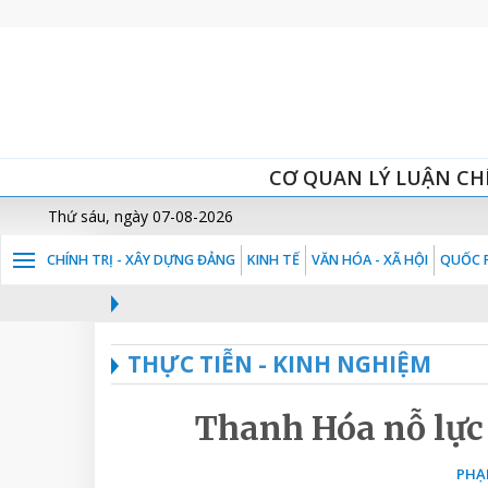
CƠ QUAN LÝ LUẬN CH
Thứ sáu, ngày 07-08-2026
CHÍNH TRỊ - XÂY DỰNG ĐẢNG
KINH TẾ
VĂN HÓA - XÃ HỘI
QUỐC P
THỰC TIỄN - KINH NGHIỆM
Thanh Hóa nỗ lực
PHẠ