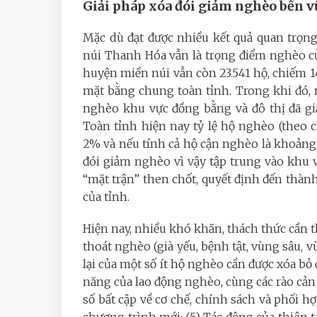
Giải pháp xóa đói giảm nghèo bền v
Mặc dù đạt được nhiều kết quả quan trọn
núi Thanh Hóa vẫn là trọng điểm nghèo củ
huyện miền núi vẫn còn 23.541 hộ, chiếm 1
mặt bằng chung toàn tỉnh. Trong khi đó, 
nghèo khu vực đồng bằng và đô thị đã gi
Toàn tỉnh hiện nay tỷ lệ hộ nghèo (theo 
2% và nếu tính cả hộ cận nghèo là khoảng
đói giảm nghèo vì vậy tập trung vào khu v
“mặt trận” then chốt, quyết định đến th
của tỉnh.
Hiện nay, nhiều khó khăn, thách thức cần t
thoát nghèo (già yếu, bệnh tật, vùng sâu, v
lại của một số ít hộ nghèo cần được xóa bỏ đ
năng của lao động nghèo, cùng các rào cản 
số bất cập về cơ chế, chính sách và phối hợ