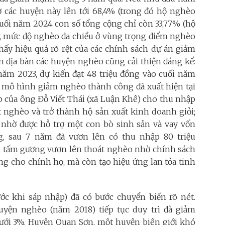
ở các huyện này lên tới 68,4% (trong đó hộ nghèo
cuối năm 2024 con số tổng cộng chỉ còn 33,77% (hộ
y, mức độ nghèo đa chiều ở vùng trọng điểm nghèo
hấy hiệu quả rõ rệt của các chính sách dự án giảm
 địa bàn các huyện nghèo cũng cải thiện đáng kể:
năm 2023, dự kiến đạt 48 triệu đồng vào cuối năm
ều mô hình giảm nghèo thành công đã xuất hiện tại
p của ông Đỗ Viết Thái (xã Luận Khê) cho thu nhập
t nghèo và trở thành hộ sản xuất kinh doanh giỏi;
nhờ được hỗ trợ một con bò sinh sản và vay vốn
g, sau 7 năm đã vươn lên có thu nhập 80 triệu
tấm gương vươn lên thoát nghèo nhờ chính sách
ống cho chính họ, mà còn tạo hiệu ứng lan tỏa tinh
c khi sáp nhập) đã có bước chuyển biến rõ nét.
yện nghèo (năm 2018) tiếp tục duy trì đà giảm
dưới 3%. Huyện Quan Sơn, một huyện biên giới khó