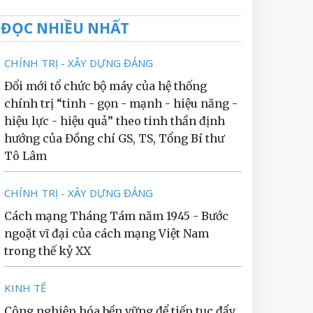
ĐỌC NHIỀU NHẤT
CHÍNH TRỊ - XÂY DỰNG ĐẢNG
Đổi mới tổ chức bộ máy của hệ thống
chính trị “tinh - gọn - mạnh - hiệu năng -
hiệu lực - hiệu quả” theo tinh thần định
hướng của Đồng chí GS, TS, Tổng Bí thư
Tô Lâm
CHÍNH TRỊ - XÂY DỰNG ĐẢNG
Cách mạng Tháng Tám năm 1945 - Bước
ngoặt vĩ đại của cách mạng Việt Nam
trong thế kỷ XX
KINH TẾ
Công nghiệp hóa bền vững để tiếp tục đẩy