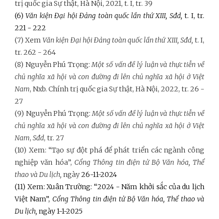
trị quốc gia Sự thật, Hà Nội, 2021,
t. I, tr. 39
(6)
Văn kiện Đại hội Đảng toàn quốc lần thứ XIII
, Sđd,
t. I, tr.
221 - 222
(7) Xem
Văn kiện Đại hội Đảng toàn quốc lần thứ XIII
, Sđd,
t. I,
tr. 262 - 264
(8) Nguyễn Phú Trọng:
Một số vấn đề lý luận và thực tiễn về
chủ nghĩa xã hội và con đường đi lên chủ nghĩa xã hội ở Việt
Nam
, Nxb. Chính trị quốc gia Sự thật, Hà Nội, 2022, tr. 26 -
27
(9) Nguyễn Phú Trọng:
Một số vấn đề lý luận và thực tiễn về
chủ nghĩa xã hội và con đường đi lên chủ nghĩa xã hội ở Việt
Nam
,
Sđd
, tr. 27
(10) Xem: “Tạo sự đột phá để phát triển các ngành công
nghiệp văn hóa”,
Cổng Thông tin điện tử Bộ Văn hóa, Thể
thao và Du lịch,
ngày
26-11-2024
(11) Xem: Xuân Trường: “2024 - Năm khởi sắc của du lịch
Việt Nam”,
Cổng Thông tin điện tử Bộ Văn hóa, Thể thao và
Du lịch,
ngày 1-1-2025