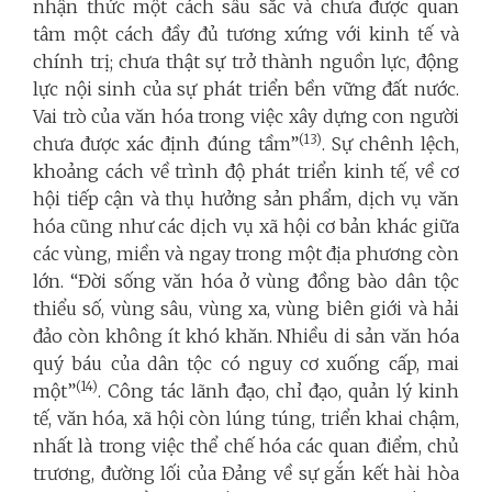
nhận thức một cách sâu sắc và chưa được quan
tâm một cách đầy đủ tương xứng với kinh tế và
chính trị; chưa thật sự trở thành nguồn lực, động
lực nội sinh của sự phát triển bền vững đất nước.
Vai trò của văn hóa trong việc xây dựng con người
(13)
chưa được xác định đúng tầm”
. Sự chênh lệch,
khoảng cách về trình độ phát triển kinh tế, về cơ
hội tiếp cận và thụ hưởng sản phẩm, dịch vụ văn
hóa cũng như các dịch vụ xã hội cơ bản khác giữa
các vùng, miền và ngay trong một địa phương còn
lớn. “Đời sống văn hóa ở vùng đồng bào dân tộc
thiểu số, vùng sâu, vùng xa, vùng biên giới và hải
đảo còn không ít khó khăn. Nhiều di sản văn hóa
quý báu của dân tộc có nguy cơ xuống cấp, mai
(14)
một”
. Công tác lãnh đạo, chỉ đạo, quản lý kinh
tế, văn hóa, xã hội còn lúng túng, triển khai chậm,
nhất là trong việc thể chế hóa các quan điểm, chủ
trương, đường lối của Đảng về sự gắn kết hài hòa