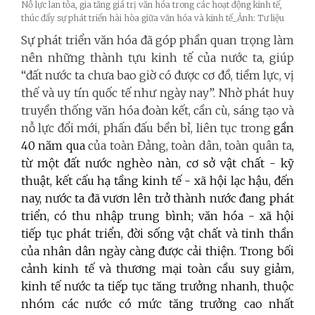
Nỗ lực lan tỏa, gia tăng giá trị văn hóa trong các hoạt động kinh tế,
thúc đẩy sự phát triển hài hòa giữa văn hóa và kinh tế_Ảnh: Tư liệu
Sự phát triển văn hóa đã góp phần quan trọng làm
nên những thành tựu kinh tế của nước ta, giúp
“đất nước ta chưa bao giờ có được cơ đồ, tiềm lực, vị
thế và uy tín quốc tế như ngày nay”. Nhờ phát huy
truyền thống văn hóa đoàn kết, cần cù, sáng tạo và
nỗ lực đổi mới, phấn đấu bền bỉ, liên tục trong
gần
40 năm qua
của toàn Đảng, toàn dân, toàn quân ta
,
từ một đất nước nghèo nàn, cơ sở vật chất - kỹ
thuật, kết cấu hạ tầng kinh tế - xã hội lạc hậu, đến
nay, nước ta đã vươn lên trở thành nước đang phát
triển, có thu nhập trung bình; văn hóa - xã hội
tiếp tục phát triển, đời sống vật chất và tinh thần
của nhân dân ngày càng được cải thiện. Trong bối
cảnh kinh tế và thương mại toàn cầu suy giảm,
kinh tế nước ta tiếp tục tăng trưởng nhanh, thuộc
nhóm các nước có mức tăng trưởng cao nhất