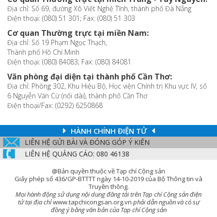
Địa chỉ: Số 69, đường Xô Viết Nghệ Tĩnh, thành phố Đà Nẵng
Điện thoại: (080) 51 301; Fax: (080) 51 303
Cơ quan Thường trực tại miền Nam:
Địa chỉ: Số 19 Phạm Ngọc Thạch,
Thành phố Hồ Chí Minh
Điện thoại: (080) 84083; Fax: (080) 84081
Văn phòng đại diện tại thành phố Cần Thơ:
Địa chỉ: Phòng 302, Khu Hiệu Bộ, Học viện Chính trị Khu vực IV, số
6 Nguyễn Văn Cừ (nối dài), thành phố Cần Thơ
Điện thoại/Fax: (0292) 6250868
HÀNH CHÍNH ĐIỆN TỬ
LIÊN HỆ GỬI BÀI VÀ ĐÓNG GÓP Ý KIẾN
LIÊN HỆ QUẢNG CÁO: 080 46138
@Bản quyền thuộc về Tạp chí Cộng sản
Giấy phép số 436/GP-BTTTT ngày 14-10-2019 của Bộ Thông tin và
Truyền thông.
Mọi hành động sử dụng nội dung đăng tải trên Tạp chí Cộng sản điện
tử tại địa chỉ
www.tapchicongsan.org.vn
phải dẫn nguồn và có sự
đồng ý bằng văn bản của Tạp chí Cộng sản