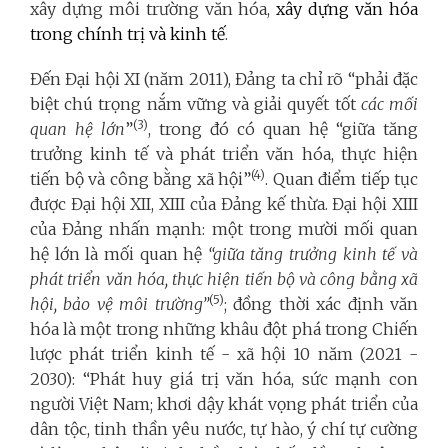
xây dựng môi trường văn hóa,
xây dựng văn hóa
trong chính trị và kinh tế
.
Đến Đại hội XI (năm 2011), Đảng ta chỉ rõ “phải đặc
biệt chú trọng nắm vững và giải quyết tốt
các mối
(3)
quan hệ lớn
”
, trong đó có quan hệ “giữa tăng
trưởng kinh tế và phát triển văn hóa, thực hiện
(4)
tiến bộ và công bằng xã hội”
. Quan điểm tiếp tục
được Đại hội XII, XIII của Đảng kế thừa. Đại hội XIII
của Đảng nhấn mạnh: một trong mười mối quan
hệ lớn là mối quan hệ
“giữa tăng trưởng kinh tế và
phát triển văn hóa, thực hiện tiến bộ và công bằng xã
(5)
hội, bảo vệ môi trường”
; đồng thời xác định văn
hóa là một trong những khâu đột phá trong Chiến
lược phát triển kinh tế - xã hội 10 năm (2021 -
2030): “Phát huy giá trị văn hóa, sức mạnh con
người Việt Nam; khơi dậy khát vọng phát triển của
dân tộc, tinh thần yêu nước, tự hào, ý chí tự cường