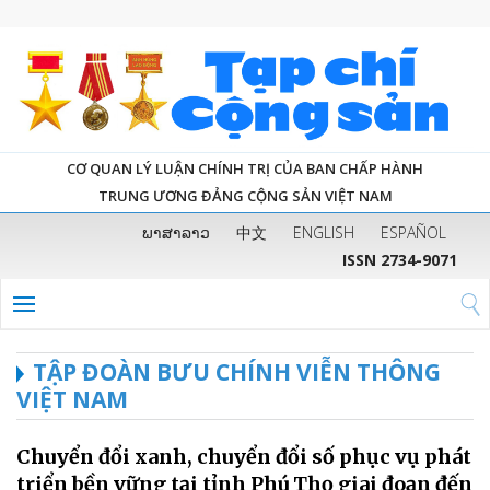
CƠ QUAN LÝ LUẬN CHÍNH TRỊ CỦA BAN CHẤP HÀNH
TRUNG ƯƠNG ĐẢNG CỘNG SẢN VIỆT NAM
ພາສາລາວ
中文
ENGLISH
ESPAÑOL
ISSN 2734-9071
TẬP ĐOÀN BƯU CHÍNH VIỄN THÔNG
VIỆT NAM
Chuyển đổi xanh, chuyển đổi số phục vụ phát
triển bền vững tại tỉnh Phú Thọ giai đoạn đến