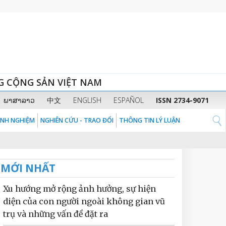
G CỘNG SẢN VIỆT NAM
ພາສາລາວ
中文
ENGLISH
ESPAÑOL
ISSN 2734-9071
KINH NGHIỆM
NGHIÊN CỨU - TRAO ĐỔI
THÔNG TIN LÝ LUẬN
MỚI NHẤT
Xu hướng mở rộng ảnh hưởng, sự hiện
diện của con người ngoài không gian vũ
trụ và những vấn đề đặt ra