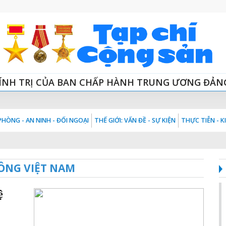
ÍNH TRỊ CỦA BAN CHẤP HÀNH TRUNG ƯƠNG ĐẢN
HÒNG - AN NINH - ĐỐI NGOẠI
THẾ GIỚI: VẤN ĐỀ - SỰ KIỆN
THỰC TIỄN - 
ÔNG VIỆT NAM
ệ