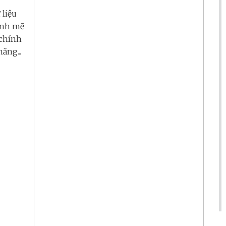
 liệu
ạnh mẽ
 chính
ăng...