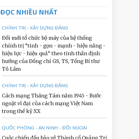
ĐỌC NHIỀU NHẤT
CHÍNH TRỊ - XÂY DỰNG ĐẢNG
Đổi mới tổ chức bộ máy của hệ thống
chính trị “tinh - gọn - mạnh - hiệu năng -
hiệu lực - hiệu quả” theo tinh thần định
hướng của Đồng chí GS, TS, Tổng Bí thư
Tô Lâm
CHÍNH TRỊ - XÂY DỰNG ĐẢNG
Cách mạng Tháng Tám năm 1945 - Bước
ngoặt vĩ đại của cách mạng Việt Nam
trong thế kỷ XX
QUỐC PHÒNG - AN NINH - ĐỐI NGOẠI
Cuộc chiến đấu bảo vệ Thành cổ Quảng Trị