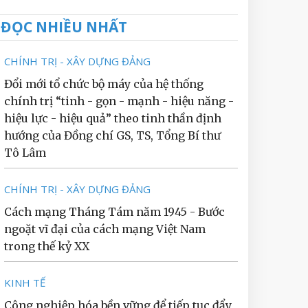
ĐỌC NHIỀU NHẤT
CHÍNH TRỊ - XÂY DỰNG ĐẢNG
Đổi mới tổ chức bộ máy của hệ thống
chính trị “tinh - gọn - mạnh - hiệu năng -
hiệu lực - hiệu quả” theo tinh thần định
hướng của Đồng chí GS, TS, Tổng Bí thư
Tô Lâm
CHÍNH TRỊ - XÂY DỰNG ĐẢNG
Cách mạng Tháng Tám năm 1945 - Bước
ngoặt vĩ đại của cách mạng Việt Nam
trong thế kỷ XX
KINH TẾ
Công nghiệp hóa bền vững để tiếp tục đẩy