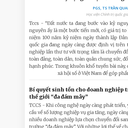
PGS, TS TRẦN QUA
Học viện Chính trị quốc gi
Tccs - “Đất nước ta đang bước vào kỷ ngu
nguyên ấy là một bước tiến mới, có giá trị to
niệm 100 năm kỷ niệm ngày thành lập Đảng,
quốc gia đang ngày càng được định vị trên
nghiệp lần thư tư với trọng tâm là chuyển đ
toàn đảng, toàn dân, toàn quân chung sức, đồ
hạnh phúc. Trong khuôn khổ tuyến bài này, 
xã hội số ở Việt Nam để góp phầ
Bí quyết sinh tồn cho doanh nghiệp 
thế giới “đa đám mây”
TCCS - Khi công nghệ ngày càng phát triển,
cầu về số lượng nghiệp vụ gia tăng, ngày càn
nhiều doanh nghiệp lựa chọn chuyển đổi sa
trường “đa đám mây”. Với những lợi thế về ch