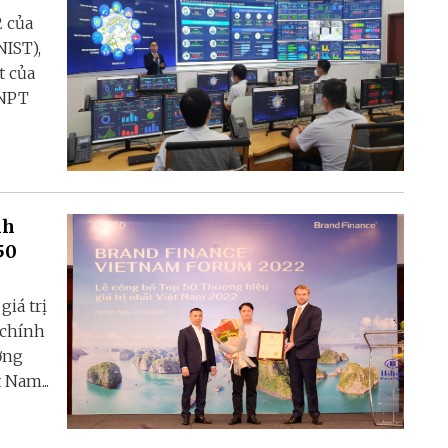
 của
NIST),
t của
VNPT
nh
50
iá trị
 chính
ơng
 Nam...