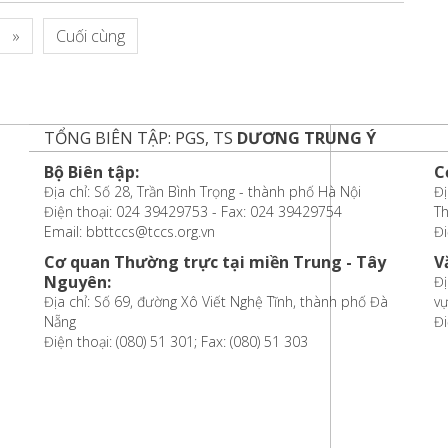
»
Cuối cùng
TỔNG BIÊN TẬP: PGS, TS
DƯƠNG TRUNG Ý
Bộ Biên tập:
C
Địa chỉ: Số 28, Trần Bình Trọng - thành phố Hà Nội
Đị
Điện thoại: 024 39429753 - Fax: 024 39429754
T
Email: bbttccs@tccs.org.vn
Đi
Cơ quan Thường trực tại miền Trung - Tây
V
Nguyên:
Đị
Địa chỉ: Số 69, đường Xô Viết Nghệ Tĩnh, thành phố Đà
vự
Nẵng
Đi
Điện thoại: (080) 51 301; Fax: (080) 51 303