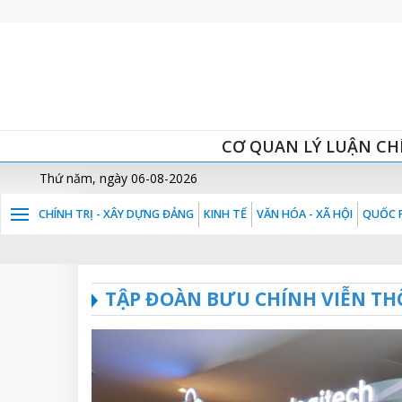
CƠ QUAN LÝ LUẬN CH
Thứ năm, ngày 06-08-2026
CHÍNH TRỊ - XÂY DỰNG ĐẢNG
KINH TẾ
VĂN HÓA - XÃ HỘI
QUỐC P
TẬP ĐOÀN BƯU CHÍNH VIỄN TH