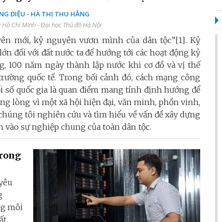
NG DIỆU - HÀ THỊ THU HẰNG
a Hồ Chí Minh - Đại học Thủ đô Hà Nội
yên mới, kỷ nguyên vươn mình của dân tộc”[1]. Kỷ
 lớn đối với đất nước ta để hướng tới các hoạt động kỷ
 100 năm ngày thành lập nước khi cơ đồ và vị thế
 trường quốc tế. Trong bối cảnh đó, cách mạng công
ổi số quốc gia là quan điểm mang tính định hướng để
ng lòng vì một xã hội hiện đại, văn minh, phồn vinh,
chúng tôi nghiên cứu và tìm hiểu về vấn đề xây dựng
n vào sự nghiệp chung của toàn dân tộc.
trong
 yêu
g
ng môi
ất