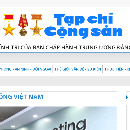
ÍNH TRỊ CỦA BAN CHẤP HÀNH TRUNG ƯƠNG ĐẢN
HÒNG - AN NINH - ĐỐI NGOẠI
THẾ GIỚI: VẤN ĐỀ - SỰ KIỆN
THỰC TIỄN - 
ÔNG VIỆT NAM