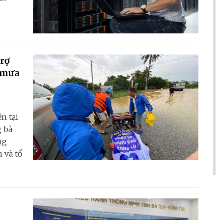
trợ
a mưa
n tại
g bà
ng
 và tổ