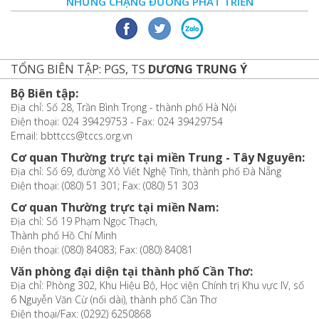
NHỮNG CHẶNG ĐƯỜNG PHÁT TRIỂN
TỔNG BIÊN TẬP: PGS, TS
DƯƠNG TRUNG Ý
Bộ Biên tập:
Địa chỉ: Số 28, Trần Bình Trọng - thành phố Hà Nội
Điện thoại: 024 39429753 - Fax: 024 39429754
Email: bbttccs@tccs.org.vn
Cơ quan Thường trực tại miền Trung - Tây Nguyên:
Địa chỉ: Số 69, đường Xô Viết Nghệ Tĩnh, thành phố Đà Nẵng
Điện thoại: (080) 51 301; Fax: (080) 51 303
Cơ quan Thường trực tại miền Nam:
Địa chỉ: Số 19 Phạm Ngọc Thạch,
Thành phố Hồ Chí Minh
Điện thoại: (080) 84083; Fax: (080) 84081
Văn phòng đại diện tại thành phố Cần Thơ:
Địa chỉ: Phòng 302, Khu Hiệu Bộ, Học viện Chính trị Khu vực IV, số
6 Nguyễn Văn Cừ (nối dài), thành phố Cần Thơ
Điện thoại/Fax: (0292) 6250868