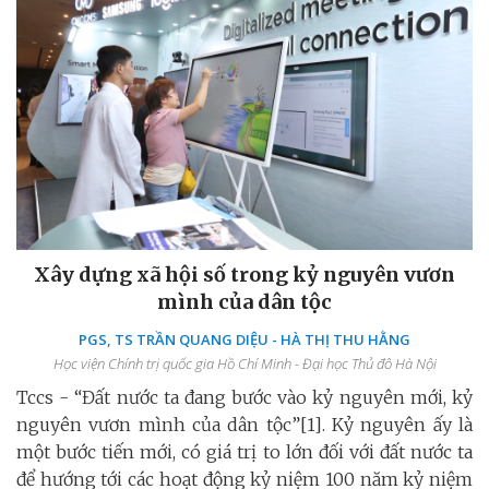
Xây dựng xã hội số trong kỷ nguyên vươn
mình của dân tộc
PGS, TS TRẦN QUANG DIỆU - HÀ THỊ THU HẰNG
Học viện Chính trị quốc gia Hồ Chí Minh - Đại học Thủ đô Hà Nội
Tccs - “Đất nước ta đang bước vào kỷ nguyên mới, kỷ
nguyên vươn mình của dân tộc”[1]. Kỷ nguyên ấy là
một bước tiến mới, có giá trị to lớn đối với đất nước ta
để hướng tới các hoạt động kỷ niệm 100 năm kỷ niệm