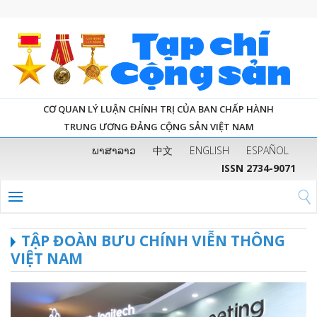
CƠ QUAN LÝ LUẬN CHÍNH TRỊ CỦA BAN CHẤP HÀNH
TRUNG ƯƠNG ĐẢNG CỘNG SẢN VIỆT NAM
ພາສາລາວ
中文
ENGLISH
ESPAÑOL
ISSN 2734-9071
TẬP ĐOÀN BƯU CHÍNH VIỄN THÔNG
VIỆT NAM