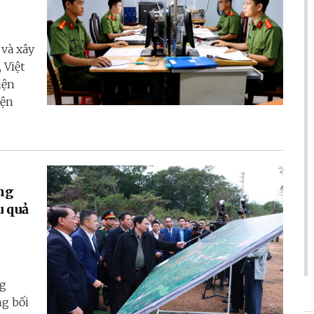
 và xây
 Việt
iện
iện
ung
u quả
ng
ng bối