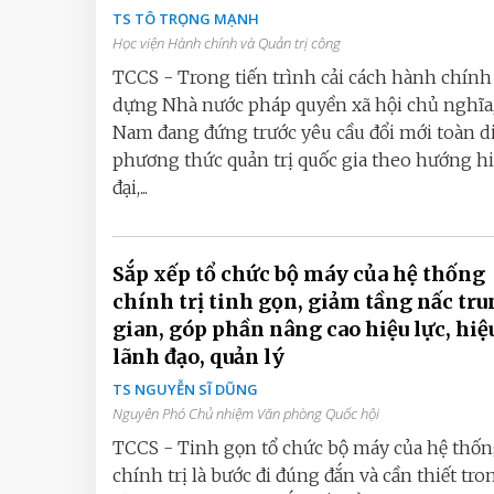
TS TÔ TRỌNG MẠNH
Học viện Hành chính và Quản trị công
TCCS - Trong tiến trình cải cách hành chính
dựng Nhà nước pháp quyền xã hội chủ nghĩa,
Nam đang đứng trước yêu cầu đổi mới toàn d
phương thức quản trị quốc gia theo hướng h
đại,...
Sắp xếp tổ chức bộ máy của hệ thống
chính trị tinh gọn, giảm tầng nấc tr
gian, góp phần nâng cao hiệu lực, hiệ
lãnh đạo, quản lý
TS NGUYỄN SĨ DŨNG
Nguyên Phó Chủ nhiệm Văn phòng Quốc hội
TCCS - Tinh gọn tổ chức bộ máy của hệ thố
chính trị là bước đi đúng đắn và cần thiết tro