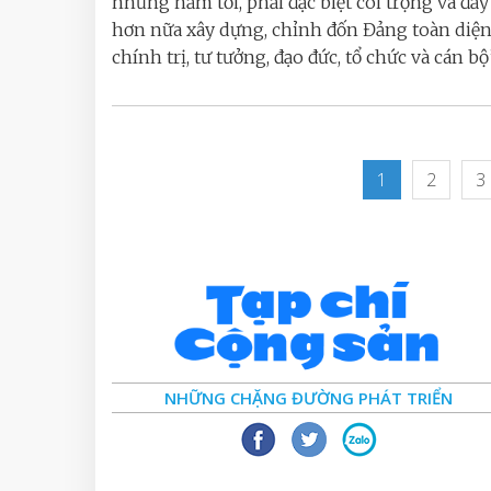
những năm tới, phải đặc biệt coi trọng và đ
hơn nữa xây dựng, chỉnh đốn Đảng toàn diện
chính trị, tư tưởng, đạo đức, tổ chức và cán bộ”..
1
2
3
NHỮNG CHẶNG ĐƯỜNG PHÁT TRIỂN