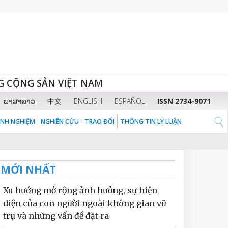
G CỘNG SẢN VIỆT NAM
ພາສາລາວ
中文
ENGLISH
ESPAÑOL
ISSN 2734-9071
KINH NGHIỆM
NGHIÊN CỨU - TRAO ĐỔI
THÔNG TIN LÝ LUẬN
MỚI NHẤT
Xu hướng mở rộng ảnh hưởng, sự hiện
diện của con người ngoài không gian vũ
trụ và những vấn đề đặt ra