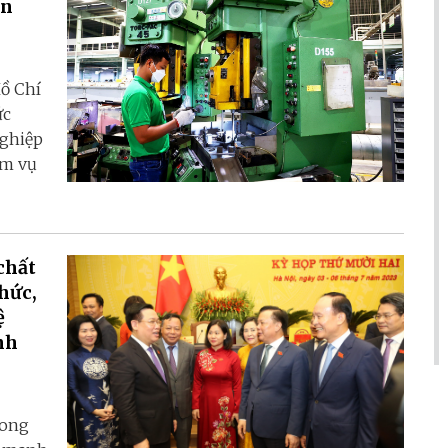
ân
ồ Chí
ức
nghiệp
ệm vụ
chất
hức,
ệ
nh
rong