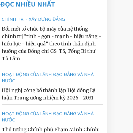
ĐỌC NHIỀU NHẤT
CHÍNH TRỊ - XÂY DỰNG ĐẢNG
Đổi mới tổ chức bộ máy của hệ thống
chính trị “tinh - gọn - mạnh - hiệu năng -
hiệu lực - hiệu quả” theo tinh thần định
hướng của Đồng chí GS, TS, Tổng Bí thư
Tô Lâm
HOẠT ĐỘNG CỦA LÃNH ĐẠO ĐẢNG VÀ NHÀ
NƯỚC
Hội nghị công bố thành lập Hội đồng Lý
luận Trung ương nhiệm kỳ 2026 - 2031
HOẠT ĐỘNG CỦA LÃNH ĐẠO ĐẢNG VÀ NHÀ
NƯỚC
Thủ tướng Chính phủ Phạm Minh Chính: