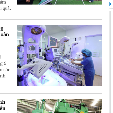
giảm
 quả...
ng
toàn
0-
ng 6
ăm sóc
ình
ãnh
iển