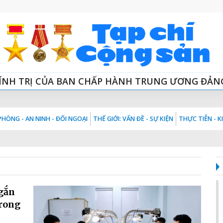
ÍNH TRỊ CỦA BAN CHẤP HÀNH TRUNG ƯƠNG ĐẢN
HÒNG - AN NINH - ĐỐI NGOẠI
THẾ GIỚI: VẤN ĐỀ - SỰ KIỆN
THỰC TIỄN - 
 gắn
trong