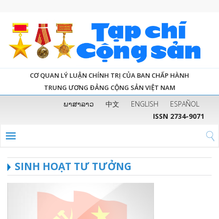
CƠ QUAN LÝ LUẬN CHÍNH TRỊ CỦA BAN CHẤP HÀNH
TRUNG ƯƠNG ĐẢNG CỘNG SẢN VIỆT NAM
ພາສາລາວ
中文
ENGLISH
ESPAÑOL
ISSN 2734-9071
SINH HOẠT TƯ TƯỞNG