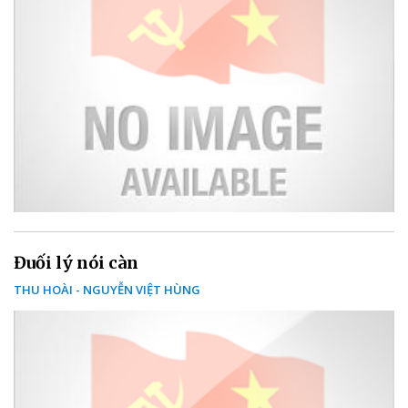
Đuối lý nói càn
THU HOÀI - NGUYỄN VIỆT HÙNG