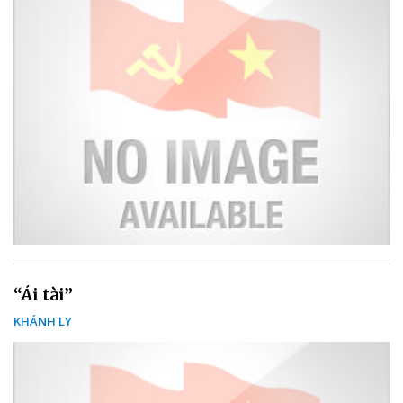
“Ái tài”
KHÁNH LY