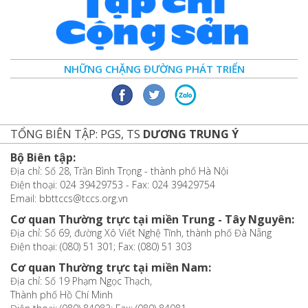
NHỮNG CHẶNG ĐƯỜNG PHÁT TRIỂN
TỔNG BIÊN TẬP: PGS, TS
DƯƠNG TRUNG Ý
Bộ Biên tập:
Địa chỉ: Số 28, Trần Bình Trọng - thành phố Hà Nội
Điện thoại: 024 39429753 - Fax: 024 39429754
Email: bbttccs@tccs.org.vn
Cơ quan Thường trực tại miền Trung - Tây Nguyên:
Địa chỉ: Số 69, đường Xô Viết Nghệ Tĩnh, thành phố Đà Nẵng
Điện thoại: (080) 51 301; Fax: (080) 51 303
Cơ quan Thường trực tại miền Nam:
Địa chỉ: Số 19 Phạm Ngọc Thạch,
Thành phố Hồ Chí Minh