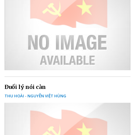
Đuối lý nói càn
THU HOÀI - NGUYỄN VIỆT HÙNG