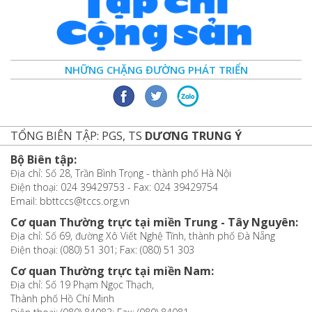
NHỮNG CHẶNG ĐƯỜNG PHÁT TRIỂN
TỔNG BIÊN TẬP: PGS, TS
DƯƠNG TRUNG Ý
Bộ Biên tập:
Địa chỉ: Số 28, Trần Bình Trọng - thành phố Hà Nội
Điện thoại: 024 39429753 - Fax: 024 39429754
Email: bbttccs@tccs.org.vn
Cơ quan Thường trực tại miền Trung - Tây Nguyên:
Địa chỉ: Số 69, đường Xô Viết Nghệ Tĩnh, thành phố Đà Nẵng
Điện thoại: (080) 51 301; Fax: (080) 51 303
Cơ quan Thường trực tại miền Nam:
Địa chỉ: Số 19 Phạm Ngọc Thạch,
Thành phố Hồ Chí Minh