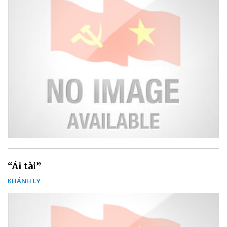
“Ái tài”
KHÁNH LY