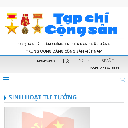
CƠ QUAN LÝ LUẬN CHÍNH TRỊ CỦA BAN CHẤP HÀNH
TRUNG ƯƠNG ĐẢNG CỘNG SẢN VIỆT NAM
ພາສາລາວ
中文
ENGLISH
ESPAÑOL
ISSN 2734-9071
SINH HOẠT TƯ TƯỞNG