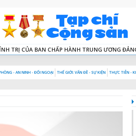
ÍNH TRỊ CỦA BAN CHẤP HÀNH TRUNG ƯƠNG ĐẢN
HÒNG - AN NINH - ĐỐI NGOẠI
THẾ GIỚI: VẤN ĐỀ - SỰ KIỆN
THỰC TIỄN - 