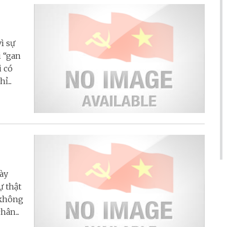
ì sự
i “gan
i có
ỉ...
gày
ự thật
 không
ân...