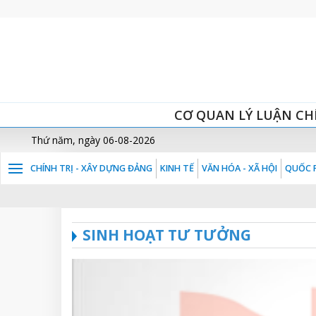
CƠ QUAN LÝ LUẬN CH
Thứ năm, ngày 06-08-2026
CHÍNH TRỊ - XÂY DỰNG ĐẢNG
KINH TẾ
VĂN HÓA - XÃ HỘI
QUỐC P
SINH HOẠT TƯ TƯỞNG