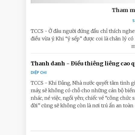
Tham mư
S
TCCS - Ở đâu người đứng đầu chỉ thích nghe l
điều vừa ý. Khi “ý sếp” được coi là chân lý
m
Thanh danh - Điều thiêng liêng cao 
DIỆP CHI
TCCS - Khi Đảng, Nhà nước quyết tâm tinh g
máy, sẽ không có chỗ cho những cán bộ biế
nhác, né việc, ngồi yên; chiếc vé “công chức 
đời” cũng sẽ không còn là nơi trú ẩn an toàn c