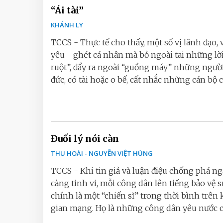
“Ái tài”
KHÁNH LY
TCCS - Thực tế cho thấy, một số vị lãnh đạo, v
yêu - ghét cá nhân mà bỏ ngoài tai những lờ
ruột”, đẩy ra ngoài “guồng máy” những ngườ
đức, có tài hoặc o bế, cất nhắc những cán bộ ch
Đuối lý nói càn
THU HOÀI - NGUYỄN VIỆT HÙNG
TCCS - Khi tin giả và luận điệu chống phá n
càng tinh vi, mỗi công dân lên tiếng bảo vệ s
chính là một “chiến sĩ” trong thời bình trên
gian mạng. Họ là những công dân yêu nước ch