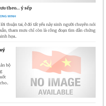
u theo… ý sếp
ONG MINH
ời thuận tai, ở đó tất yếu nảy sinh người chuyên nói
 có sẵn, tham mưu chỉ còn là công đoạn tìm dẫn chứng
inh họa...
quý
iản bộ
ng
suốt
ho...