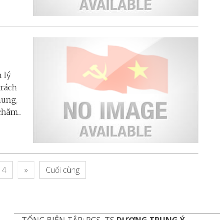
 lý
trách
hung,
hăm...
4
»
Cuối cùng