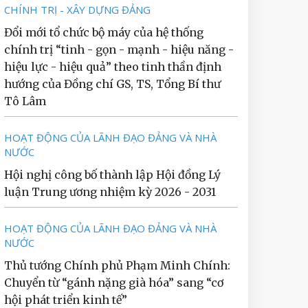
CHÍNH TRỊ - XÂY DỰNG ĐẢNG
Đổi mới tổ chức bộ máy của hệ thống
chính trị “tinh - gọn - mạnh - hiệu năng -
hiệu lực - hiệu quả” theo tinh thần định
hướng của Đồng chí GS, TS, Tổng Bí thư
Tô Lâm
HOẠT ĐỘNG CỦA LÃNH ĐẠO ĐẢNG VÀ NHÀ
NƯỚC
Hội nghị công bố thành lập Hội đồng Lý
luận Trung ương nhiệm kỳ 2026 - 2031
HOẠT ĐỘNG CỦA LÃNH ĐẠO ĐẢNG VÀ NHÀ
NƯỚC
Thủ tướng Chính phủ Phạm Minh Chính:
Chuyển từ “gánh nặng già hóa” sang “cơ
hội phát triển kinh tế”