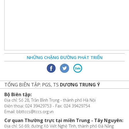
NHỮNG CHẶNG ĐƯỜNG PHÁT TRIỂN
TỔNG BIÊN TẬP: PGS, TS
DƯƠNG TRUNG Ý
Bộ Biên tập:
Địa chỉ: Số 28, Trần Bình Trọng - thành phố Hà Nội
Điện thoại: 024 39429753 - Fax: 024 39429754
Email: bbttccs@tccs.org.vn
Cơ quan Thường trực tại miền Trung - Tây Nguyên:
Địa chỉ: Số 69, đường Xô Viết Nghệ Tĩnh, thành phố Đà Nẵng