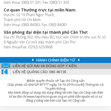
Điện thoại: (080) 51 301; Fax: (080) 51 303
Cơ quan Thường trực tại miền Nam:
Địa chỉ: Số 19 Phạm Ngọc Thạch,
Thành phố Hồ Chí Minh
Điện thoại: (080) 84083; Fax: (080) 84081
Văn phòng đại diện tại thành phố Cần Thơ:
Địa chỉ: Phòng 302, Khu Hiệu Bộ, Học viện Chính trị Khu vực IV, số
6 Nguyễn Văn Cừ (nối dài), thành phố Cần Thơ
Điện thoại/Fax: (0292) 6250868
HÀNH CHÍNH ĐIỆN TỬ
LIÊN HỆ GỬI BÀI VÀ ĐÓNG GÓP Ý KIẾN
LIÊN HỆ QUẢNG CÁO: 080 46138
@Bản quyền thuộc về Tạp chí Cộng sản
Giấy phép số 436/GP-BTTTT ngày 14-10-2019 của Bộ Thông tin và
Truyền thông.
Mọi hành động sử dụng nội dung đăng tải trên Tạp chí Cộng sản điện
tử tại địa chỉ
www.tapchicongsan.org.vn
phải dẫn nguồn và có sự
đồng ý bằng văn bản của Tạp chí Cộng sản