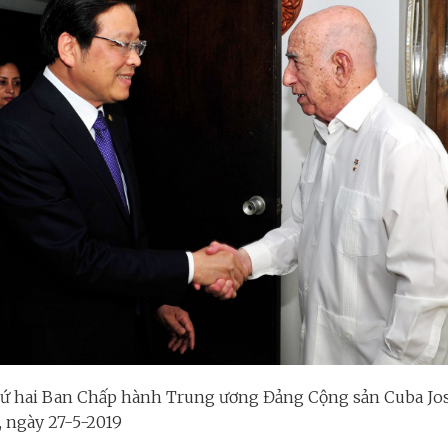
thứ hai Ban Chấp hành Trung ương Đảng Cộng sản Cuba J
 ngày 27-5-2019