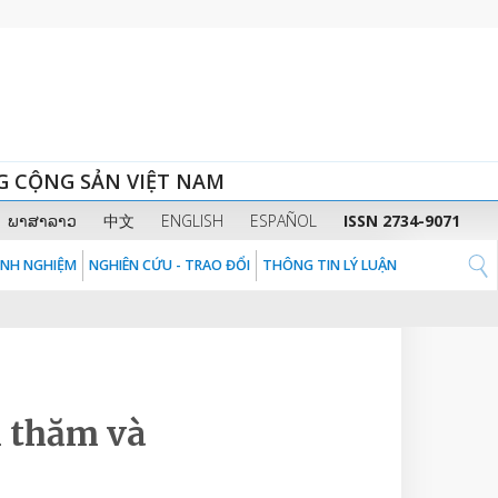
G CỘNG SẢN VIỆT NAM
ພາສາລາວ
中文
ENGLISH
ESPAÑOL
ISSN 2734-9071
KINH NGHIỆM
NGHIÊN CỨU - TRAO ĐỔI
THÔNG TIN LÝ LUẬN
m thăm và