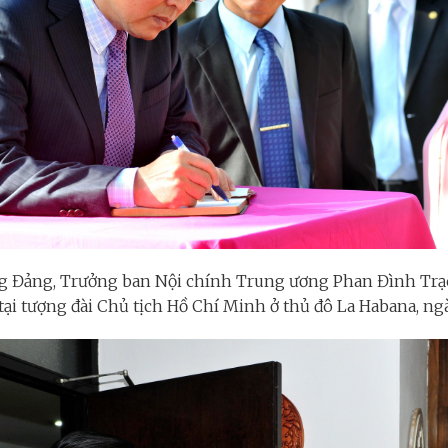
g Đảng, Trưởng ban Nội chính Trung ương Phan Đình Trạc
tại tượng đài Chủ tịch Hồ Chí Minh ở thủ đô La Habana, ng