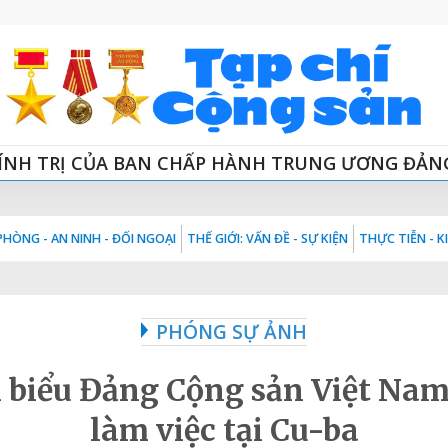
ÍNH TRỊ CỦA BAN CHẤP HÀNH TRUNG ƯƠNG ĐẢN
HÒNG - AN NINH - ĐỐI NGOẠI
THẾ GIỚI: VẤN ĐỀ - SỰ KIỆN
THỰC TIỄN - 
PHÓNG SỰ ẢNH
 biểu Đảng Cộng sản Việt Na
làm việc tại Cu-ba