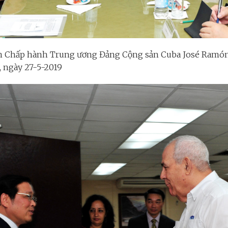
Ban Chấp hành Trung ương Đảng Cộng sản Cuba José Ram
, ngày 27-5-2019