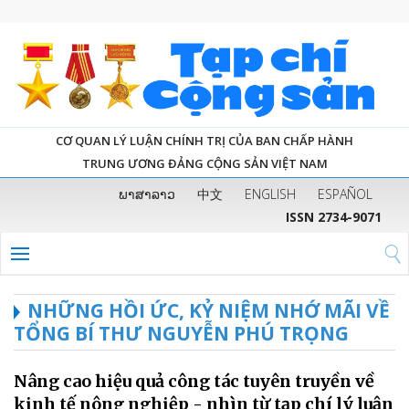
CƠ QUAN LÝ LUẬN CHÍNH TRỊ CỦA BAN CHẤP HÀNH
TRUNG ƯƠNG ĐẢNG CỘNG SẢN VIỆT NAM
ພາສາລາວ
中文
ENGLISH
ESPAÑOL
ISSN 2734-9071
NHỮNG HỒI ỨC, KỶ NIỆM NHỚ MÃI VỀ
TỔNG BÍ THƯ NGUYỄN PHÚ TRỌNG
Nâng cao hiệu quả công tác tuyên truyền về
kinh tế nông nghiệp - nhìn từ tạp chí lý luận