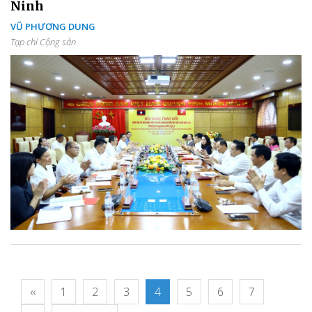
Ninh
VŨ PHƯƠNG DUNG
Tạp chí Cộng sản
‹‹
1
2
3
4
5
6
7