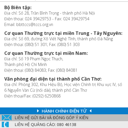
Bộ Biên tập:
Địa chỉ: Số 28, Trần Bình Trọng - thành phố Hà Nội
Điện thoại: 024 39429753 - Fax: 024 39429754
Email: bbttccs@tccs.org.vn
Cơ quan Thường trực tại miền Trung - Tây Nguyên:
Địa chỉ: Số 69, đường Xô Viết Nghệ Tĩnh, thành phố Đà Nẵng
Điện thoại: (080) 51 301; Fax: (080) 51 303
Cơ quan Thường trực tại miền Nam:
Địa chỉ: Số 19 Phạm Ngọc Thạch,
Thành phố Hồ Chí Minh
Điện thoại: (080) 84083; Fax: (080) 84081
Văn phòng đại diện tại thành phố Cần Thơ:
Địa chỉ: Phòng 302, Khu Hiệu Bộ, Học viện Chính trị Khu vực IV, số
6 Nguyễn Văn Cừ (nối dài), thành phố Cần Thơ
Điện thoại/Fax: (0292) 6250868
HÀNH CHÍNH ĐIỆN TỬ
LIÊN HỆ GỬI BÀI VÀ ĐÓNG GÓP Ý KIẾN
LIÊN HỆ QUẢNG CÁO: 080 46138