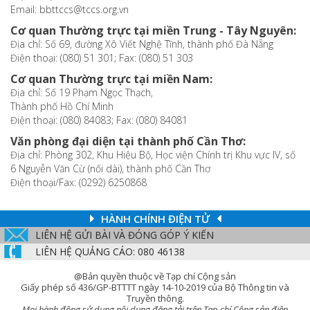
Email: bbttccs@tccs.org.vn
Cơ quan Thường trực tại miền Trung - Tây Nguyên:
Địa chỉ: Số 69, đường Xô Viết Nghệ Tĩnh, thành phố Đà Nẵng
Điện thoại: (080) 51 301; Fax: (080) 51 303
Cơ quan Thường trực tại miền Nam:
Địa chỉ: Số 19 Phạm Ngọc Thạch,
Thành phố Hồ Chí Minh
Điện thoại: (080) 84083; Fax: (080) 84081
Văn phòng đại diện tại thành phố Cần Thơ:
Địa chỉ: Phòng 302, Khu Hiệu Bộ, Học viện Chính trị Khu vực IV, số
6 Nguyễn Văn Cừ (nối dài), thành phố Cần Thơ
Điện thoại/Fax: (0292) 6250868
HÀNH CHÍNH ĐIỆN TỬ
LIÊN HỆ GỬI BÀI VÀ ĐÓNG GÓP Ý KIẾN
LIÊN HỆ QUẢNG CÁO: 080 46138
@Bản quyền thuộc về Tạp chí Cộng sản
Giấy phép số 436/GP-BTTTT ngày 14-10-2019 của Bộ Thông tin và
Truyền thông.
Mọi hành động sử dụng nội dung đăng tải trên Tạp chí Cộng sản điện