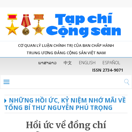
CƠ QUAN LÝ LUẬN CHÍNH TRỊ CỦA BAN CHẤP HÀNH
TRUNG ƯƠNG ĐẢNG CỘNG SẢN VIỆT NAM
ພາສາລາວ
中文
ENGLISH
ESPAÑOL
ISSN 2734-9071
NHỮNG HỒI ỨC, KỶ NIỆM NHỚ MÃI VỀ
TỔNG BÍ THƯ NGUYỄN PHÚ TRỌNG
Hồi ức về đồng chí